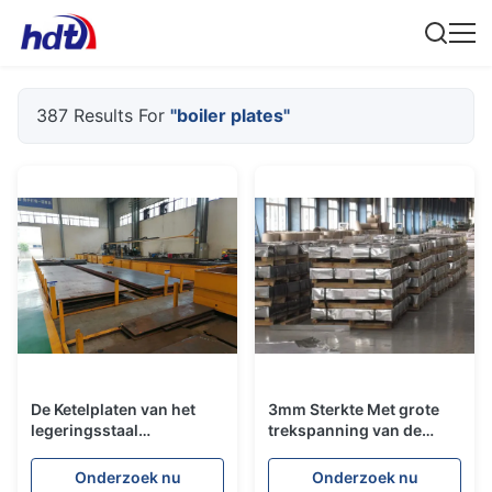
387 Results For
"boiler plates"
De Ketelplaten van het
3mm Sterkte Met grote
legeringsstaal
trekspanning van de
SA387gr11cl2/De Lage
Ketelplaatss400 A36
Temperatuur
Q195 Q235 Q345Q345C
Onderzoek nu
Onderzoek nu