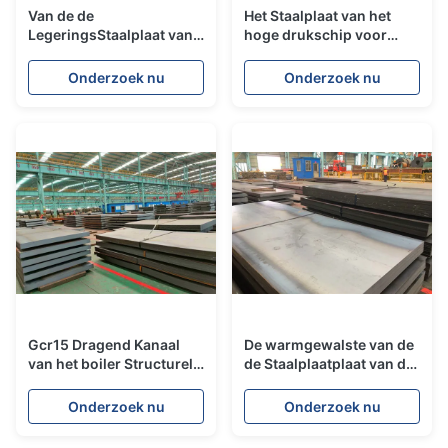
Van de de
Het Staalplaat van het
LegeringsStaalplaat van
hoge drukschip voor
de elektrische
Stoomketelcontainer
centraleboiler van het de
ASTM A553 A553M
Onderzoek nu
Onderzoek nu
Plaatstaal Plaat de Met
hoge weerstand Q345B
Q345C
Gcr15 Dragend Kanaal
De warmgewalste van de
van het boiler Structurele
de Staalplaatplaat van de
Staal 52100 1000 -
Boilerlegering Rang
12000mm Lengte
Q345D EN10025 S355J2
Onderzoek nu
Onderzoek nu
N S355J2