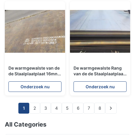
De warmgewalste van de
De warmgewalste Rang
de Staalplaatplaat 16mn
van de de Staalplaatplaat
Q345b van de
van de
Boilerlegering Structuur
Boilerlegering/Opgepoetste
Onderzoek nu
Onderzoek nu
van de het Mangaan Lage
de Plaat van het
Legering
Schipstaal
1
2
3
4
5
6
7
8
All Categories