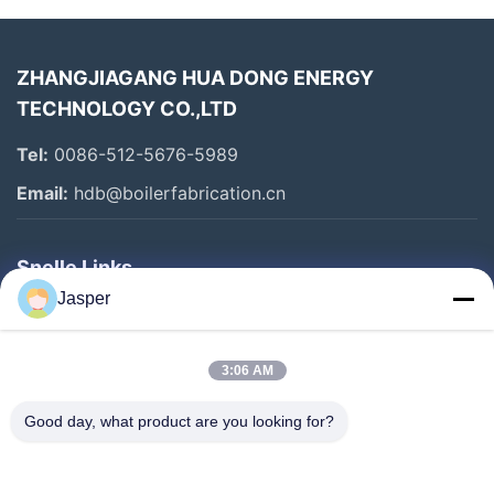
ZHANGJIAGANG HUA DONG ENERGY
TECHNOLOGY CO.,LTD
Tel:
0086-512-5676-5989
Email:
hdb@boilerfabrication.cn
Snelle Links
Jasper
Huis
Producten
3:06 AM
Ongeveer Ons
Good day, what product are you looking for?
Fabrieksreis
Kwaliteitscontrole