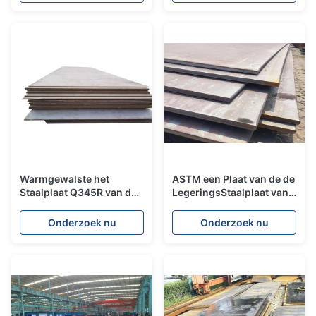
Beïnvloedende Test van
de Lage Legering
de Staalraad
Warmgewalste het
ASTM een Plaat van de de
Staalplaat Q345R van de
LegeringsStaalplaat van
metaalboiler 1,5 - 200mm
de 204 Rangb C Boiler in
Goede Mechanisch
Aardolie Chemische
Onderzoek nu
Onderzoek nu
Industrie