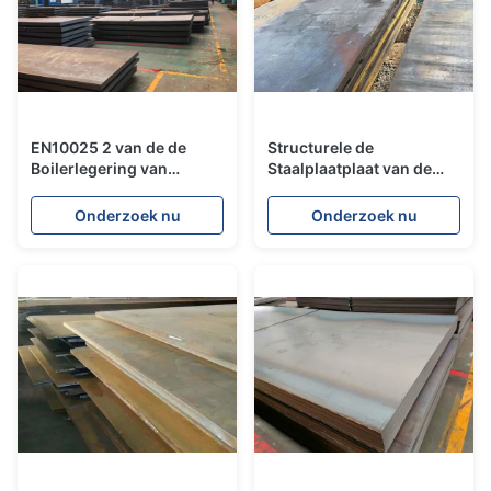
EN10025 2 van de de
Structurele de
Boilerlegering van
Staalplaatplaat van de
S355J2 AR van de de
Boilerlegering/Warmgewalste
Staalplaatplaat De
Staalplaat A345A Q345B
Onderzoek nu
Onderzoek nu
Legering S355J0 S355JR
Q345C Q345D
Met hoge weerstand