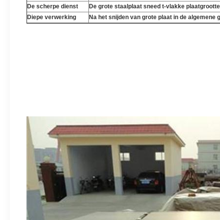
De scherpe dienst
De grote staalplaat sneed t-vlakke plaatgroott
Diepe verwerking
Na het snijden van grote plaat in de algemene
SS400 A36 Q195 Q235 Q345 3mm Lage het Staalplaat Met gro