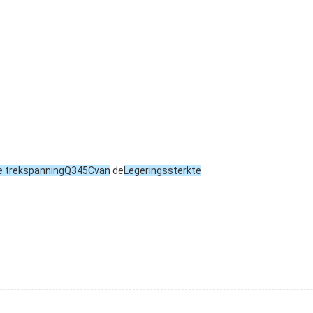
 trekspanningQ345Cvan
 de
Legeringssterkte