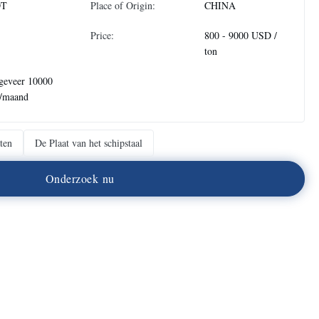
DT
Place of Origin:
CHINA
Price:
800 - 9000 USD /
ton
geveer 10000
n/maand
aten
De Plaat van het schipstaal
O
n
d
e
r
z
o
e
k
n
u