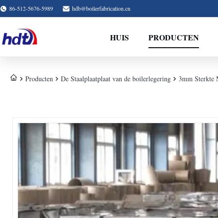
86-512-5676-5989
hdb@boilerfabrication.cn
HUIS
PRODUCTEN
Producten
De Staalplaatplaat van de boilerlegering
3mm Sterkte 