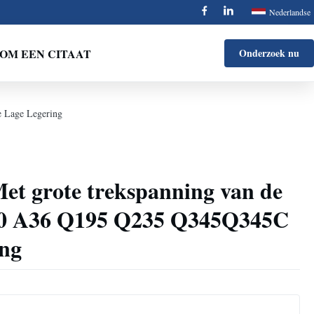
Nederlandse
OM EEN CITAAT
Onderzoek nu
e Lage Legering
et grote trekspanning van de
400 A36 Q195 Q235 Q345Q345C
ing