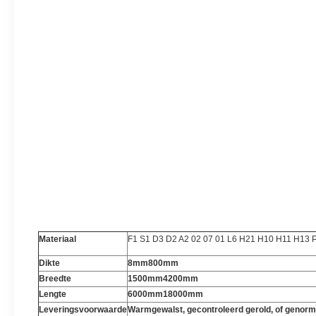
Materiaal
F1 S1 D3 D2 A2 02 07 01 L6 H21 H10 H11 H13 
Dikte
8mm800mm
Breedte
1500mm4200mm
Lengte
6000mm18000mm
Leveringsvoorwaarde
Warmgewalst, gecontroleerd gerold, of genorm