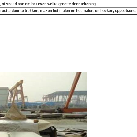
e, of sneed aan om het even welke grootte door tekening
 grootte door te trekken, maken het malen en het malen, en hoeken, oppoetsend
te trekspanning Q345C van de Legeringssterkte