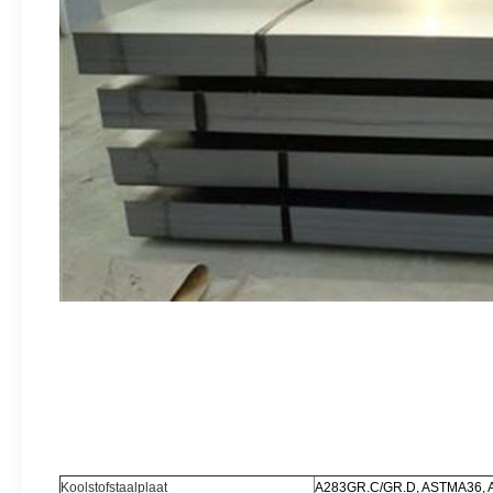
Koolstofstaalplaat
A283GR.C/GR.D, ASTMA36, A