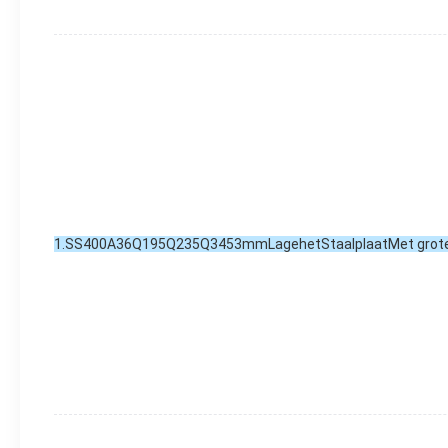
1
.SS
400A36Q195Q235Q3453mmLagehetStaalplaatMet grote