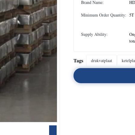
Brand Name:
H
Minimum Order Quantity:
5T
Supply Ability:
On
to
Tags
drukvatplaat
ketelpl