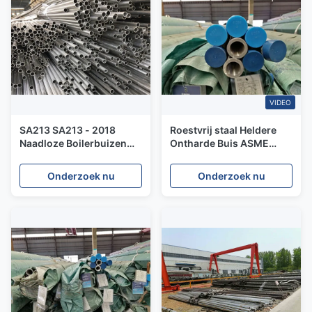
VIDEO
SA213 SA213 - 2018
Roestvrij staal Heldere
Naadloze Boilerbuizen
Ontharde Buis ASME
33.7X1.5MM TP304
SA213 TP316 316L OD
TP316L 100% ET HT
6.00mm tot 101.6mm
Onderzoek nu
Onderzoek nu