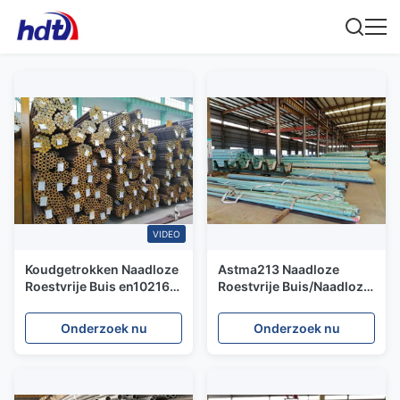
VIDEO
Koudgetrokken Naadloze
Astma213 Naadloze
Roestvrije Buis en10216-
Roestvrije Buis/Naadloze
5 TC 1 D4 T3 van ASTM
Roestvrij staalpijp
A213 A312
38.1mm - 101.6mm
Onderzoek nu
Onderzoek nu