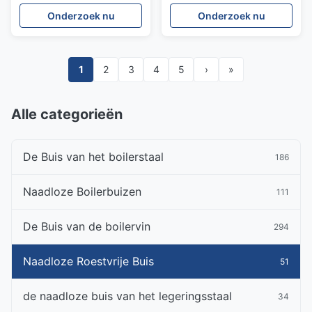
1,4404
onthardden Buis
Onderzoek nu
Onderzoek nu
31.75*1.65*11800MM
EN10216 5 1,4301 1,4307
1,4401
1
2
3
4
5
›
»
Alle categorieën
De Buis van het boilerstaal
186
Naadloze Boilerbuizen
111
De Buis van de boilervin
294
Naadloze Roestvrije Buis
51
de naadloze buis van het legeringsstaal
34