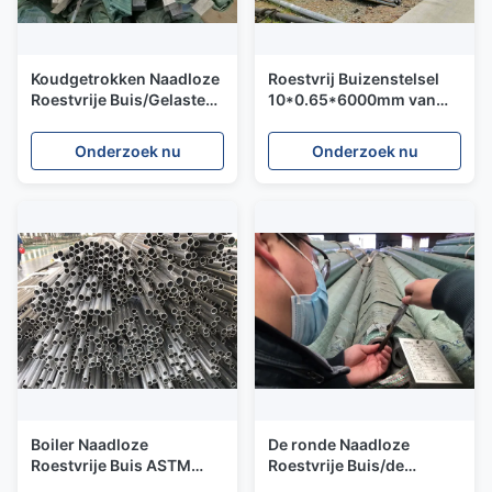
Koudgetrokken Naadloze
Roestvrij Buizenstelsel
Roestvrije Buis/Gelaste
10*0.65*6000mm van
de Buis Gevormde Ronde
TP316L ASTM A269
van P195TR1 TR2
ASME SA269 Onthard
Onderzoek nu
Onderzoek nu
Roestvrij staal
Helder
Boiler Naadloze
De ronde Naadloze
Roestvrije Buis ASTM
Roestvrije Buis/de
A269 TP316L SUS316L
Groenten in het zuur