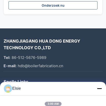
Onderzoek nu
ZHANGJIAGANG HUA DONG ENERGY
TECHNOLOGY CO.,LTD
Tel:
86-512-5676-5989
E-mail:
hdb@boilerfabrication.cn
Snelle Links
Elsie
Huis
Producten
3:00 AM