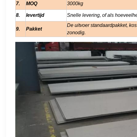
7.
MOQ
30
00kg
8.
levertijd
Snelle levering, of als hoeveelh
De uitvoer standaardpakket, kost
9.
Pakket
zonodig.