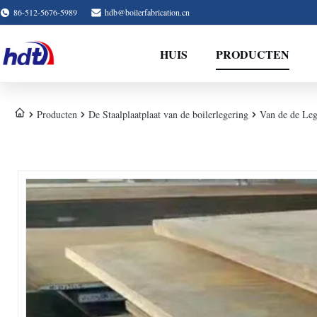
86-512-5676-5989
hdb@boilerfabrication.cn
HUIS
PRODUCTEN
Producten
De Staalplaatplaat van de boilerlegering
Van de de Leg