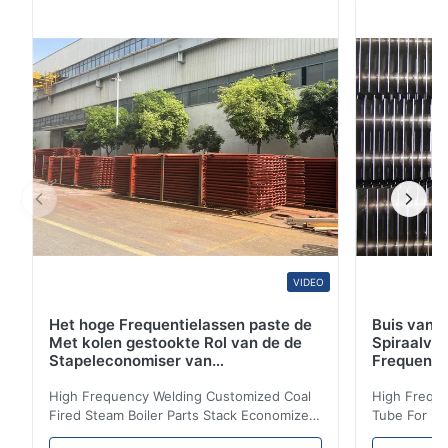
Grootte: (mm) OD: 6mm tot 200mm; GEWICHT: 1mm
tot 50 mm; Lengte: 1 m ~ 12m Verwante
Specificatiedetails: Naam SA192 koudgetrokken
rechte naadloze ...
VIDEO
Het hoge Frequentielassen paste de
Buis van d
Met kolen gestookte Rol van de de
Spiraalvo
Stapeleconomiser van
Frequenti
Stoomketeldelen aan
van de Ec
High Frequency Welding Customized Coal
High Freque
Fired Steam Boiler Parts Stack Economizer
Tube For Ec
Coil Boiler economizer Boiler Economizer is
economizer 