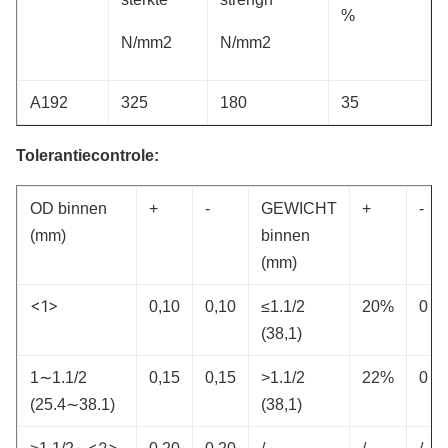
%
N/mm2
N/mm2
A192
325
180
35
Tolerantiecontrole:
OD binnen
+
-
GEWICHT
+
-
(mm)
binnen
(mm)
<1>
0,10
0,10
≤1.1/2
20%
0
(38,1)
1∼1.1/2
0,15
0,15
>1.1/2
22%
0
(25.4∼38.1)
(38,1)