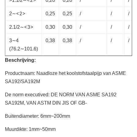
<2>
>1.1/2∼
0,20
0,20
/
/
/
<2>
2∼
0,25
0,25
/
/
/
<3>
2.1/2∼
0,30
0,30
/
/
/
3∼4
0,38
0,38
/
/
/
(76.2∼101.6)
Beschrijving:
Productnaam: Naadloze het koolstofstaalpijp van ASME
SA192/SA192M
De norm executived: DE NORM VAN ASME SA192
SA192M, VAN ASTM DIN JIS OF GB-
Buitendiameter: 6mm~200mm
Muurdikte: 1mm~50mm