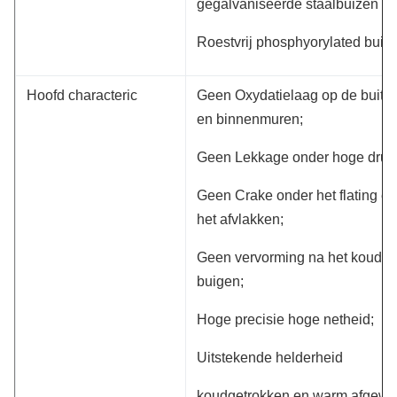
gegalvaniseerde staalbuizen
Roestvrij phosphyorylated buis
Hoofd characteric
Geen Oxydatielaag op de buite
en binnenmuren;
Geen Lekkage onder hoge druk
Geen Crake onder het flating en
het afvlakken;
Geen vervorming na het koude
buigen;
Hoge precisie hoge netheid;
Uitstekende helderheid
koudgetrokken en warm afgewe