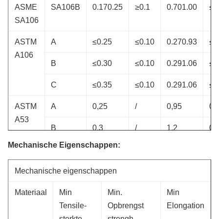
ASME
SA106B
0.170.25
≥0.1
0.701.00
≤0
SA106
ASTM
A
≤0.25
≤0.10
0.270.93
≤0
A106
B
≤0.30
≤0.10
0.291.06
≤0
C
≤0.35
≤0.10
0.291.06
≤0
ASTM
A
0,25
/
0,95
0,
A53
B
0,3
/
1.2
0,
Mechanische Eigenschappen:
Mechanische eigenschappen
Materiaal
Min
Min.
Min
Tensile-
Opbrengst
Elongation
sterkte
strengh