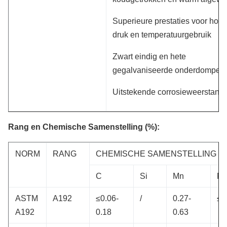
Superieure prestaties voor hog
druk en temperatuurgebruik
Zwart eindig en hete
gegalvaniseerde onderdompeli
Uitstekende corrosieweerstand
Rang en Chemische Samenstelling (%):
NORM
RANG
CHEMISCHE SAMENSTELLING
C
Si
Mn
P
ASTM
A192
≤0.06-
/
0.27-
≤0
A192
0.18
0.63