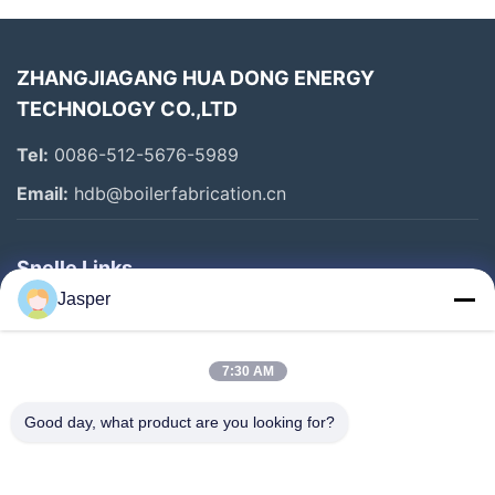
ZHANGJIAGANG HUA DONG ENERGY
TECHNOLOGY CO.,LTD
Tel:
0086-512-5676-5989
Email:
hdb@boilerfabrication.cn
Snelle Links
Jasper
Huis
Producten
7:30 AM
Ongeveer Ons
Good day, what product are you looking for?
Fabrieksreis
Kwaliteitscontrole