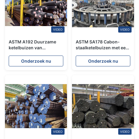
VIDEO
VIDEO
ASTM A192 Duurzame
ASTM SA178 Cabon-
ketelbuizen van
staalketelbuizen met een
cabonstaal met een
goede lasprestatie
goede
Onderzoek nu
Onderzoek nu
corrosiebestendigheid
VIDEO
VIDEO