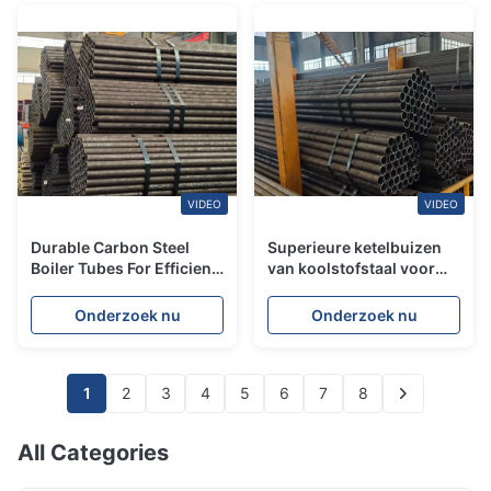
VIDEO
VIDEO
Durable Carbon Steel
Superieure ketelbuizen
Boiler Tubes For Efficient
van koolstofstaal voor
Welding
een betere
corrosiebescherming
Onderzoek nu
Onderzoek nu
1
2
3
4
5
6
7
8
All Categories