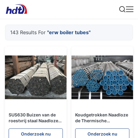
143 Results For
"erw boiler tubes"
SUS630 Buizen van de
Koudgetrokken Naadloze
roestvrij staal Naadloze
de Thermische
Boiler/Erw-Boilerbuizen
behandelings Heldere
17 het Martensitic de
Oppervlakte ASTM A519
Onderzoek nu
Onderzoek nu