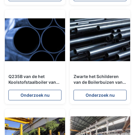
Precipitatie van 4PH
Gr1020 van de Boilerbuis
Verharden
Q235B van de het
Zwarte het Schilderen
Koolstofstaalboiler van
van de Boilerbuizen van
rangst37 Naadloze Cs de
het Legeringsstaal
Buizen Grote Diameter
Naadloze de
Onderzoek nu
Onderzoek nu
Corrosieweerstand