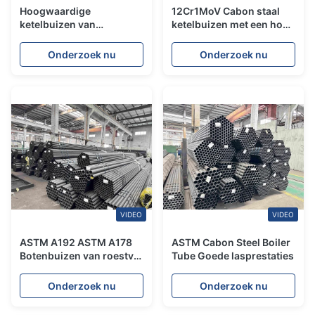
Hoogwaardige
12Cr1MoV Cabon staal
ketelbuizen van
ketelbuizen met een hoge
cabonstaal met een
oxidatieweerstand en
goede oxidatie- en
thermische sterkte
Onderzoek nu
Onderzoek nu
corrosiebestendigheid
VIDEO
VIDEO
ASTM A192 ASTM A178
ASTM Cabon Steel Boiler
Botenbuizen van roestvrij
Tube Goede lasprestaties
staal
Onderzoek nu
Onderzoek nu