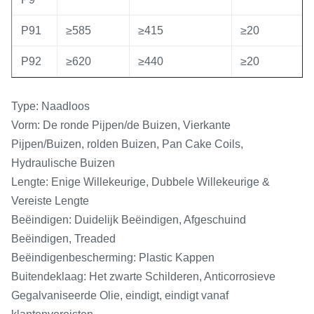
0.12
0.60
0
P91
≥585
≥415
≥20
P92
0.07-
0.30-
0.020/0.010
0.020/0.010
≤
0.13
0.60
P92
≥620
≥440
≥20
Type: Naadloos
Vorm: De ronde Pijpen/de Buizen, Vierkante
Pijpen/Buizen, rolden Buizen, Pan Cake Coils,
Hydraulische Buizen
Lengte: Enige Willekeurige, Dubbele Willekeurige &
Vereiste Lengte
Beëindigen: Duidelijk Beëindigen, Afgeschuind
Beëindigen, Treaded
Beëindigenbescherming: Plastic Kappen
Buitendeklaag: Het zwarte Schilderen, Anticorrosieve
Gegalvaniseerde Olie, eindigt, eindigt vanaf