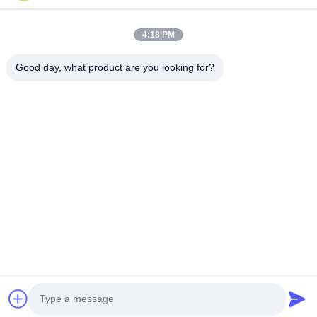
Producten
4:18 PM
Ongeveer Ons
Good day, what product are you looking for?
Fabrieksreis
Kwaliteitscontrole
Contacteer Ons
Verzoek Om Een Citaat
Follow Us
©2020- ZHANGJIAGANG HUA DONG ENERGY TECHNOLOGY CO.,LTD.
Alle rechten voorbehouden