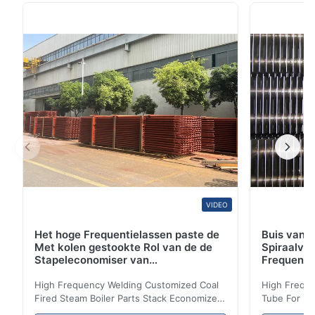
van het legeringsstaal is een soort staal gelegeerde
buis met andere elementen in bedragenvan tussen 1 en
50% in gewicht om zijn mechanische eigenschappen
te ...
VIDEO
Het hoge Frequentielassen paste de
Buis van d
Met kolen gestookte Rol van de de
Spiraalvo
Stapeleconomiser van
Frequenti
Stoomketeldelen aan
van de Ec
High Frequency Welding Customized Coal
High Freque
Fired Steam Boiler Parts Stack Economizer
Tube For Ec
Coil Boiler economizer Boiler Economizer is
economizer 