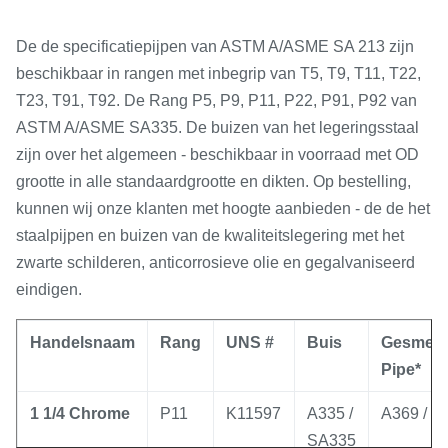
De de specificatiepijpen van ASTM A/ASME SA 213 zijn
beschikbaar in rangen met inbegrip van T5, T9, T11, T22,
T23, T91, T92. De Rang P5, P9, P11, P22, P91, P92 van
ASTM A/ASME SA335. De buizen van het legeringsstaal
zijn over het algemeen - beschikbaar in voorraad met OD
grootte in alle standaardgrootte en dikten. Op bestelling,
kunnen wij onze klanten met hoogte aanbieden - de de het
staalpijpen en buizen van de kwaliteitslegering met het
zwarte schilderen, anticorrosieve olie en gegalvaniseerd
eindigen.
Handelsnaam
Rang
UNS #
Buis
Gesmede
Pipe*
1 1/4 Chrome
P11
K11597
A335 /
A369 / S
SA335