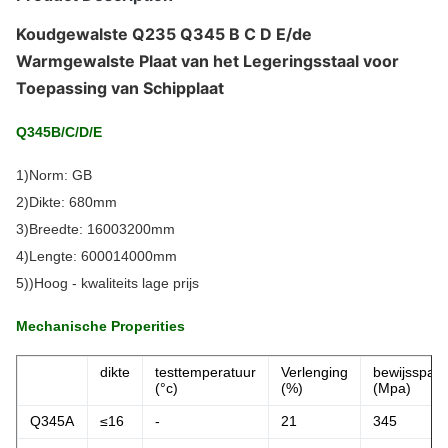
Koudgewalste Q235 Q345 B C D E/de
Warmgewalste Plaat van het Legeringsstaal voor
Toepassing van Schipplaat
Q345B/C/D/E
1)Norm: GB
2)Dikte: 680mm
3)Breedte: 16003200mm
4)Lengte: 600014000mm
5))Hoog - kwaliteits lage prijs
Mechanische Properities
dikte
testtemperatuur
Verlenging
bewijsspan
(°c)
(%)
(Mpa)
Q345A
≤16
-
21
345