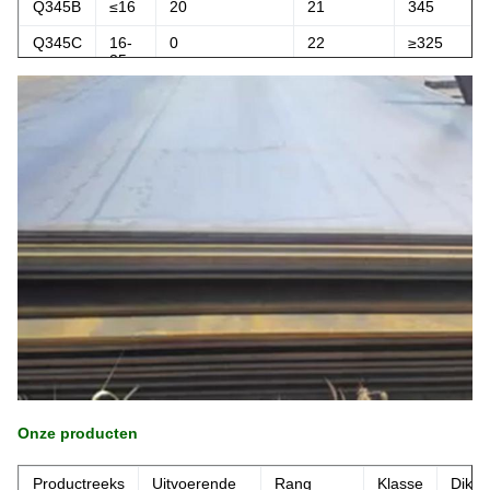
Q345B
≤16
20
21
345
Q345C
16-
0
22
≥325
35
Q345D
35-
-20
22
≥295
50
Q345E
50-
-40
22
≥275
100
Onze producten
Productreeks
Uitvoerende
Rang
Klasse
Dikte