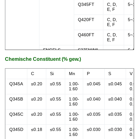
Q345FT
C, D,
5~15
E, F
Q420FT
C, D,
5~15
E, F
Q460FT
C, D,
5~15
E, F
ENGELS
S275M/ML
-
6~60
10025-
Chemische Constituent (% gew.)
4:2004
S355M/ML
S420M/ML
C
Si
Mn
P
S
V
S460M/ML
Q345A
≤0.20
≤0.55
1.00-
≤0.045
≤0.045
0.02
1.60
0.15
JIS G3106:
SM400
A, B,
6~15
2008
C
Q345B
≤0.20
≤0.55
1.00-
≤0.040
≤0.040
0.02
SM490
1.60
0.15
A, B,
6~15
C
Q345C
≤0.20
≤0.55
1.00-
≤0.035
≤0.035
0.02
1.60
0.15
YA,
YB
Q345D
≤0.18
≤0.55
1.00-
≤0.030
≤0.030
0.02
1.60
0.15
SM520
B, C
6~80