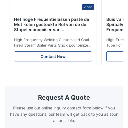
VIDEO
Het hoge Frequentielassen paste de
Buis van d
Met kolen gestookte Rol van de de
Spiraalvo
Stapeleconomiser van
Frequenti
Stoomketeldelen aan
van de Ec
High Frequency Welding Customized Coal
High Freque
Fired Steam Boiler Parts Stack Economizer
Tube For Ec
Coil Boiler economizer Boiler Economizer is
economizer 
the energy improving device that helps to
energy impr
Contact Now
reduce the cost of operation by saving the
reduce the 
fuel. The economizer in Boiler tends to
fuel. The ec
make the system more energy efficient. In
make the sy
boilers, economizers are generally
boilers, ec
designed to exchange heat with the fluid,
designed to
generally water. The exhaust from the
generally w
boilers is generally in the temperature
boilers is g
Request A Quote
range of 200°C – 250°C, so there
range of 20
huge
Please use our online inquiry contact form below if you
have any questions, our team will get back to you as soon
as possible.