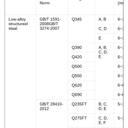
Norm
(mm)
Low-alloy
GB/T 1591-
Q345
A, B
6~15
structureel
2008GB/T
staal
3274-2007
C, D
6~15
E
6~15
Q390
A, B,
6~15
C, D,
E
Q420
6~15
Q500
6~10
Q550
6~10
Q620
6~80
Q690
6~80
GB/T 28410-
Q235FT
B, C,
5~15
2012
D, E
Q275FT
C, D,
5~15
E, F