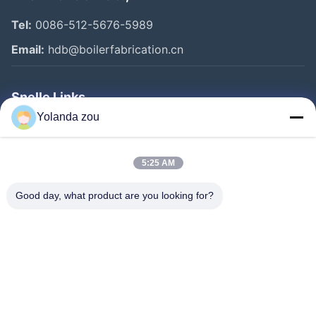
Tel:
0086-512-5676-5989
Email:
hdb@boilerfabrication.cn
Snelle Links
Yolanda zou
Huis
Producten
5:25 AM
Ongeveer Ons
Good day, what product are you looking for?
Fabrieksreis
Kwaliteitscontrole
Contacteer Ons
Verzoek Om Een Citaat