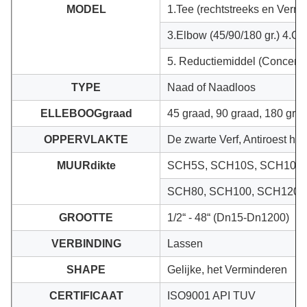
MODEL
1.Tee (rechtstreeks en Vermi
3.Elbow (45/90/180 gr.) 4.Ca
5. Reductiemiddel (Concentr
TYPE
Naad of Naadloos
ELLEBOOGgraad
45 graad, 90 graad, 180 gra
OPPERVLAKTE
De zwarte Verf, Antiroest h
MUURdikte
SCH5S, SCH10S, SCH10, S
SCH80, SCH100, SCH120,
GROOTTE
1/2“ - 48“ (Dn15-Dn1200)
VERBINDING
Lassen
SHAPE
Gelijke, het Verminderen
CERTIFICAAT
ISO9001 API TUV