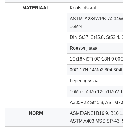
MATERIAAL
Koolstofstaal:
ASTM, A234WPB, A234WPC,
16MN
DIN St37, St45.8, St52.4, St.
Roestvrij staal:
1Cr18Ni9Ti 0Cr18Ni9 00Cr
00Cr17Ni14Mo2 304 304L 3
Legeringsstaal:
16Mn Cr5Mo 12Cr1MoV 10C
A335P22 St45.8, ASTM A8
NORM
ASME/ANSI B16.9, B16.11, 
ASTM A403 MSS SP-43, SP-