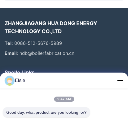
ZHANGJIAGANG HUA DONG ENERGY
TECHNOLOGY CO.,LTD
Tel:
0086-512-5676-5989
Email:
hdb@boilerfabrication.cn
Snelle Links
Elsie
Huis
Producten
9:47 AM
Ongeveer Ons
Good day, what product are you looking for?
Fabrieksreis
Kwaliteitscontrole