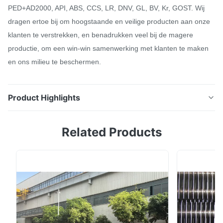
PED+AD2000, API, ABS, CCS, LR, DNV, GL, BV, Kr, GOST. Wij
dragen ertoe bij om hoogstaande en veilige producten aan onze
klanten te verstrekken, en benadrukken veel bij de magere
productie, om een win-win samenwerking met klanten te maken
en ons milieu te beschermen.
Product Highlights
90-180 van het de Straalroestvrije staal van de
Related Products
graadelleboog Naadloze Stuiklasse de Pijpmontage
Productnaam Norm Rang OD Muurdikte 90 graad
Elleboog Lange Straal de Korte Straal van de 90
graadelleboog 1/2“ - 16“ 45 graad Elleboog Lange
Straal (naadloos) 180 graad Elleboog Lange Straal
ASTM/ASME A...