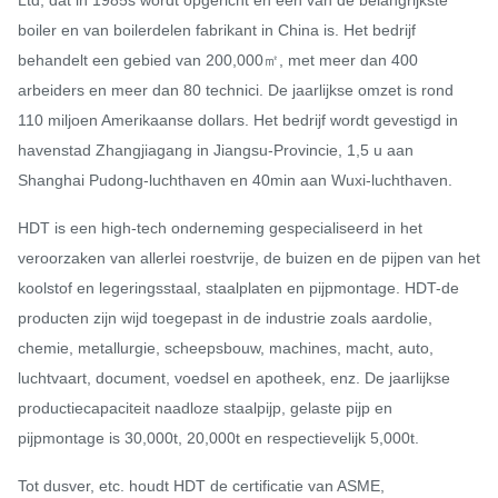
boiler en van boilerdelen fabrikant in China is. Het bedrijf
behandelt een gebied van 200,000㎡, met meer dan 400
arbeiders en meer dan 80 technici. De jaarlijkse omzet is rond
110 miljoen Amerikaanse dollars. Het bedrijf wordt gevestigd in
havenstad Zhangjiagang in Jiangsu-Provincie, 1,5 u aan
Shanghai Pudong-luchthaven en 40min aan Wuxi-luchthaven.
HDT is een high-tech onderneming gespecialiseerd in het
veroorzaken van allerlei roestvrije, de buizen en de pijpen van het
koolstof en legeringsstaal, staalplaten en pijpmontage. HDT-de
producten zijn wijd toegepast in de industrie zoals aardolie,
chemie, metallurgie, scheepsbouw, machines, macht, auto,
luchtvaart, document, voedsel en apotheek, enz. De jaarlijkse
productiecapaciteit naadloze staalpijp, gelaste pijp en
pijpmontage is 30,000t, 20,000t en respectievelijk 5,000t.
Tot dusver, etc. houdt HDT de certificatie van ASME,