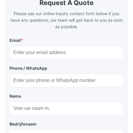
Request A Quote
range of 200°C – 250°C, so there
range of 20
huge
Please use our online inquiry contact form below if you
have any questions, our team will get back to you as soon
as possible.
Email
*
Phone / WhatsApp
Name
Bedrijfsnaam