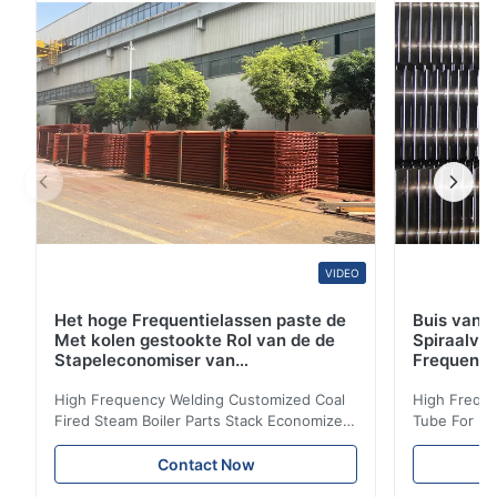
andere industrieën. 1 . Goederen: Het concentrische
Reductiemiddel & het ...
VIDEO
Het hoge Frequentielassen paste de
Buis van d
Met kolen gestookte Rol van de de
Spiraalvo
Stapeleconomiser van
Frequenti
Stoomketeldelen aan
van de Ec
High Frequency Welding Customized Coal
High Freque
Fired Steam Boiler Parts Stack Economizer
Tube For Ec
Coil Boiler economizer Boiler Economizer is
economizer 
the energy improving device that helps to
energy impr
Contact Now
reduce the cost of operation by saving the
reduce the 