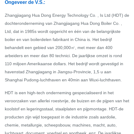
Ongeveer de V.S.:
Zhangjiagang Hua Dong Energy Technology Co. , Is Ltd (HDT) de
dochteronderneming van Zhangjiagang Hua Dong Boiler Co. ,
Ltd, dat in 1985s wordt opgericht en één van de belangrijkste
boiler en van boilerdelen fabrikant in China is. Het bedrijf
behandelt een gebied van 200,000㎡, met meer dan 400
arbeiders en meer dan 80 technici. De jaarlijkse omzet is rond
110 miljoen Amerikaanse dollars. Het bedrijf wordt gevestigd in
havenstad Zhangjiagang in Jiangsu-Provincie, 1,5 u aan
Shanghai Pudong-luchthaven en 40min aan Wuxi-luchthaven.
HDT is een high-tech onderneming gespecialiseerd in het
veroorzaken van allerlei roestvrije, de buizen en de pijpen van het
koolstof en legeringsstaal, staalplaten en pijpmontage. HDT-de
producten zijn wijd toegepast in de industrie zoals aardolie,
chemie, metallurgie, scheepsbouw, machines, macht, auto,
luchtvaart, document, voedsel en apotheek, enz. De jaarlijkse