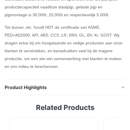
productiecapaciteit naadloze staalpijp, gelaste pijp en
pijpmontage is 30,000t, 20,000t en respectievelijk 5,000t.
Tot dusver, etc. houdt HDT de certificatie van ASME,
PED+AD2000, API, ABS, CCS, LR, DNV, GL, BV, Kr, GOST. Wij
dragen ertoe bij om hoogstaande en veilige producten aan onze
klanten te verstrekken, en benadrukken veel bij de magere
productie, om een win-win samenwerking met klanten te maken
en ons milieu te beschermen.
Product Highlights
Van het de Straalroestvrije staal van de 90
Related Products
Graadelleboog Naadloze Stuiklasse de Pijpmontage
De roestvrij staalelleboog wordt wijd gebruikt in
aardolie, de chemische industrie,
kernenergieinstallatie, voedsel productie, bouw en