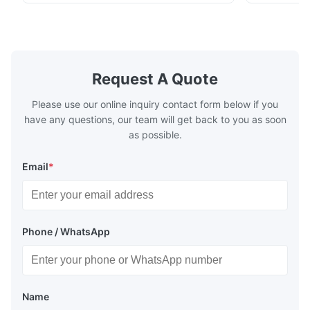
fuel. The economizer in Boiler tends to
fuel. The ec
make the system more energy efficient. In
make the sy
boilers, economizers are generally
boilers, ec
designed to exchange heat with the fluid,
designed to
generally water. The exhaust from the
generally w
boilers is generally in the temperature
boilers is g
Request A Quote
range of 200°C – 250°C, so there
range of 20
huge
Please use our online inquiry contact form below if you
have any questions, our team will get back to you as soon
as possible.
Email
*
Phone / WhatsApp
Name