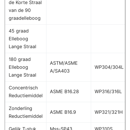
de Korte Straal
van de 90
graadelleboog
45 graad
Elleboog
Lange Straal
180 graad
ASTM/ASME
Elleboog
WP304/304L
A/SA403
Lange Straal
Concentrisch
ASME B16.28
WP316/316L
Reductiemiddel
Zonderling
ASME B16.9
WP321/321H
Reductiemiddel
Gelijk T-stuk
Mss-SP43
WP310S