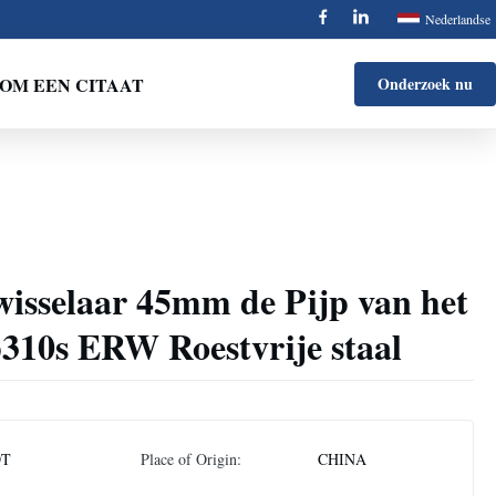
Nederlandse
OM EEN CITAAT
Onderzoek nu
isselaar 45mm de Pijp van het
0s ERW Roestvrije staal
DT
Place of Origin:
CHINA