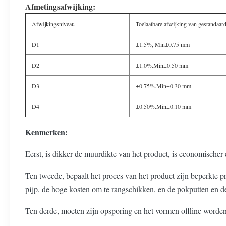
Afmetingsafwijking:
Afwijkingsniveau
Toelaatbare afwijking van gestandaard
D1
±1.5%, Min±0.75 mm
D2
±1.0%.Min±0.50 mm
D3
±0.75%.Min±0.30 mm
D4
±0.50%.Min±0.10 mm
Kenmerken:
Eerst, is dikker de muurdikte van het product, is economischer
Ten tweede, bepaalt het proces van het product zijn beperkte pr
pijp, de hoge kosten om te rangschikken, en de pokputten en de
Ten derde, moeten zijn opsporing en het vormen offline worden