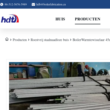
86-512-5676-5989
hdb@boilerfabrication.cn
HUIS
PRODUCTEN
Producten
Roestvrij staalnaadloze buis
BoilerWarmtewisselaar 4