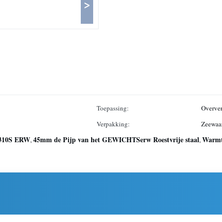
>
Toepassing:
Overver
Verpakking:
Zeewaa
TP310S ERW
45mm de Pijp van het GEWICHTSerw Roestvrije staal
Warmte
,
,