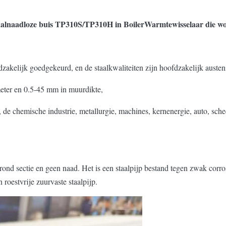
taalnaadloze buis TP310S/TP310H in BoilerWarmtewisselaar die wo
kelijk goedgekeurd, en de staalkwaliteiten zijn hoofdzakelijk austenit
meter en 0.5-45 mm in muurdikte,
 de chemische industrie, metallurgie, machines, kernenergie, auto, sch
e rond sectie en geen naad. Het is een staalpijp bestand tegen zwak corr
roestvrije zuurvaste staalpijp.