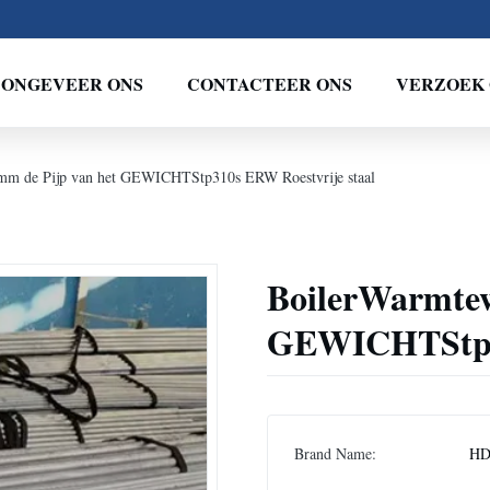
ONGEVEER ONS
CONTACTEER ONS
VERZOEK 
5mm de Pijp van het GEWICHTStp310s ERW Roestvrije staal
BoilerWarmtew
GEWICHTStp31
Brand Name:
H