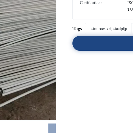
Certification:
IS
TU
Tags
astm roestvrij staalpijp