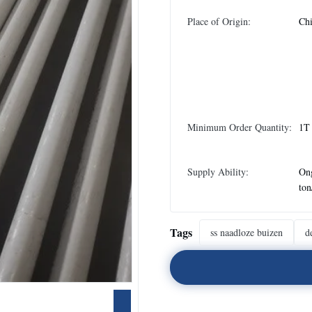
Place of Origin:
Chi
Minimum Order Quantity:
1T
Supply Ability:
On
to
Tags
ss naadloze buizen
d