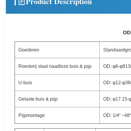
Product Description
OD
Goederen
Standaardgro
Roestvrij staal naadloze buis & pijp
OD: φ6-φ81
U-buis
OD: φ12-φ3
Gelaste buis & pijp
OD: φ17.15
Pijpmontage
OD: 1/4“ ~4