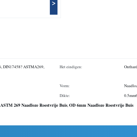
>
6, DIN17458? ASTMA269,
Het eindigen:
Onthard
Vorm:
Naadlo
Dikte:
0.5mm
ASTM 269 Naadloze Roestvrije Buis
OD 6mm Naadloze Roestvrije Buis
,
,