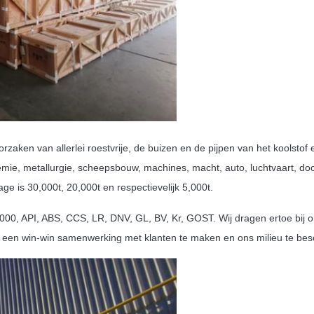
zaken van allerlei roestvrije, de buizen en de pijpen van het koolstof
chemie, metallurgie, scheepsbouw, machines, macht, auto, luchtvaart, do
age is 30,000t, 20,000t en respectievelijk 5,000t.
000, API, ABS, CCS, LR, DNV, GL, BV, Kr, GOST. Wij dragen ertoe bij 
m een win-win samenwerking met klanten te maken en ons milieu te be