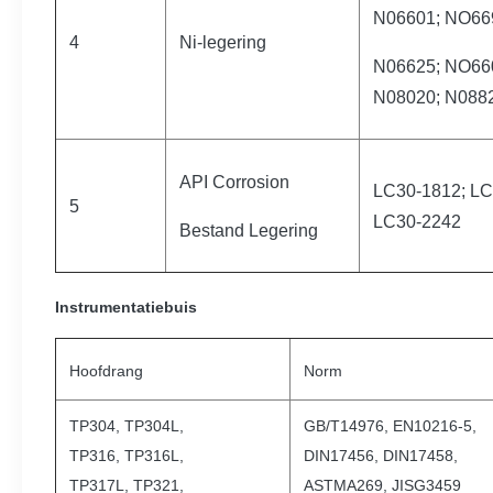
N06601; NO66
4
Ni-legering
N06625; NO660
N08020; N0882
API Corrosion
LC30-1812; LC
5
LC30-2242
Bestand Legering
Instrumentatiebuis
Hoofdrang
Norm
TP304, TP304L,
GB/T14976, EN10216-5,
TP316, TP316L,
DIN17456, DIN17458,
TP317L, TP321,
ASTMA269, JISG3459