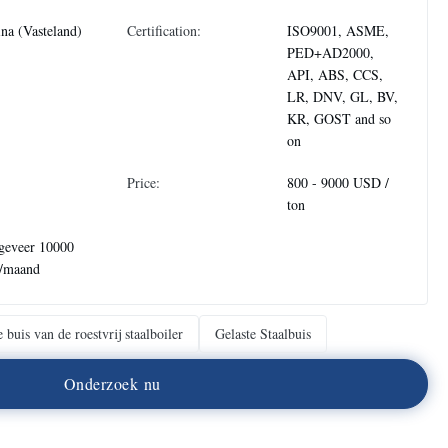
na (Vasteland)
Certification:
ISO9001, ASME,
PED+AD2000,
API, ABS, CCS,
LR, DNV, GL, BV,
KR, GOST and so
on
Price:
800 - 9000 USD /
ton
geveer 10000
n/maand
e buis van de roestvrij staalboiler
Gelaste Staalbuis
O
n
d
e
r
z
o
e
k
n
u