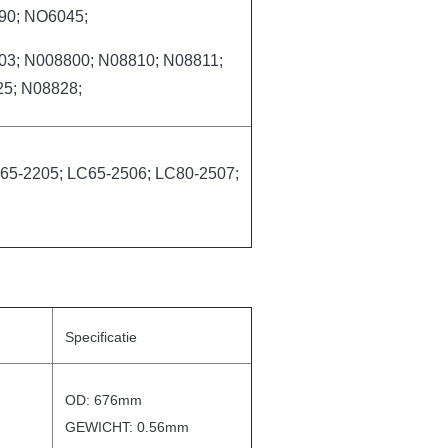
90; NO6045;
3; N008800; N08810; N08811;
5; N08828;
65-2205; LC65-2506; LC80-2507;
Specificatie
OD: 676mm
GEWICHT: 0.56mm