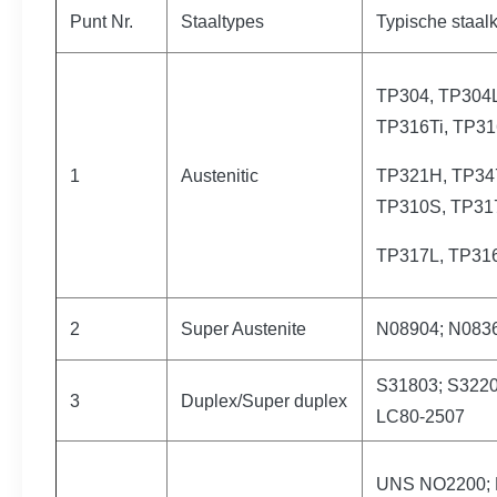
Punt Nr.
Staaltypes
Typische staalk
TP304, TP304L
TP316Ti, TP31
1
Austenitic
TP321H, TP34
TP310S, TP31
TP317L, TP316
2
Super Austenite
N08904; N083
S31803; S3220
3
Duplex/Super duplex
LC80-2507
UNS NO2200; 