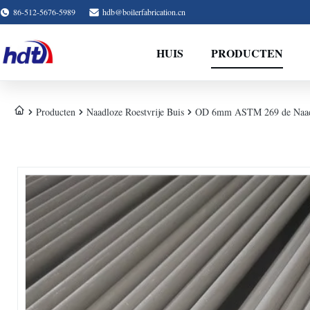
86-512-5676-5989
hdb@boilerfabrication.cn
HUIS
PRODUCTEN
Producten
Naadloze Roestvrije Buis
OD 6mm ASTM 269 de Naadlo