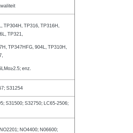
waliteit
, TP304H, TP316, TP316H,
6L, TP321,
7H, TP347HFG, 904L, TP310H,
7,
LMo≥2.5; enz.
67; S31254
5; S31500; S32750; LC65-2506;
NO2201; NO4400; N06600;