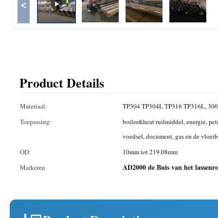
<
Product Details
Materiaal:
TP304 TP304L TP316 TP316L, 300
Toepassing:
boiler&heat ruilmiddel, energie, pe
voedsel, document, gas en de vloei
OD:
10mm tot 219.08mm
AD2000 de Buis van het lassenroe
Markeren