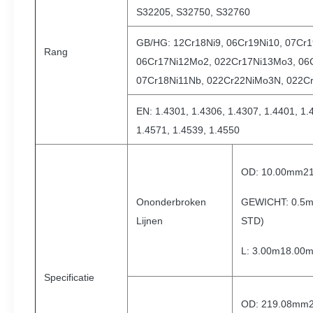
S32205, S32750, S32760
GB/HG: 12Cr18Ni9, 06Cr19Ni10, 07Cr1
Rang
06Cr17Ni12Mo2, 022Cr17Ni13Mo3, 06C
07Cr18Ni11Nb, 022Cr22NiMo3N, 022C
EN: 1.4301, 1.4306, 1.4307, 1.4401, 1.
1.4571, 1.4539, 1.4550
OD: 10.00mm21
Ononderbroken
GEWICHT: 0.5mm
Lijnen
STD)
L: 3.00m18.00m 
Specificatie
OD: 219.08mm