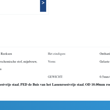
>
 Reeksen
Het eindigen:
Onthard
trochemische stof, mijnbouw,
Vorm:
Gelaste
ba
GEWICHT:
0.5mm 
stvrije staal
PED de Buis van het Lassenroestvrije staal
OD 10.00mm roes
,
,