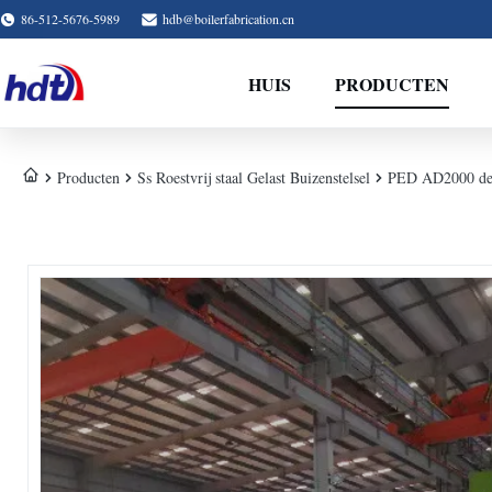
86-512-5676-5989
hdb@boilerfabrication.cn
HUIS
PRODUCTEN
Producten
Ss Roestvrij staal Gelast Buizenstelsel
PED AD2000 de 