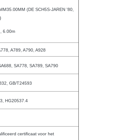
MM35.00MM (DE SCH5S-JAREN '80,
)
m, 6.00m
A778, A789, A790, A928
SA688, SA778, SA789, SA790
832, GB/T24593
3, HG20537.4
iceerd certificaat voor het