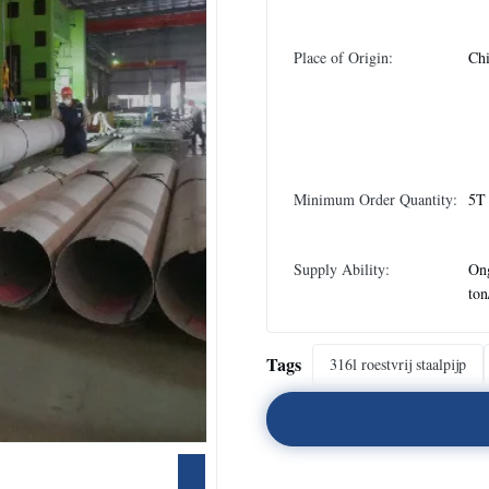
Place of Origin:
Chi
Minimum Order Quantity:
5T
Supply Ability:
On
to
Tags
316l roestvrij staalpijp