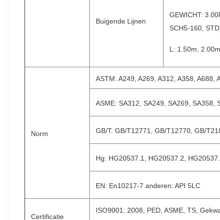
GEWICHT: 3.00
Buigende Lijnen
SCH5-160, STD
L: 1.50m, 2.00
ASTM: A249, A269, A312, A358, A688, 
ASME: SA312, SA249, SA269, SA358, 
GB/T: GB/T12771, GB/T12770, GB/T21
Norm
Hg: HG20537.1, HG20537.2, HG20537.
EN: En10217-7 anderen: API 5LC
ISO9001: 2008, PED, ASME, TS, Gekwalif
Certificatie