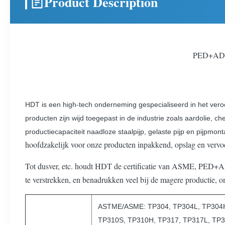
Product Description
PED+AD20
HDT is een high-tech onderneming gespecialiseerd in het veroor
producten zijn wijd toegepast in de industrie zoals aardolie, 
productiecapaciteit naadloze staalpijp, gelaste pijp en pijpmont
hoofdzakelijk voor onze producten inpakkend, opslag en vervoe
Tot dusver, etc. houdt HDT de certificatie van ASME, PED+
te verstrekken, en benadrukken veel bij de magere productie,
ASTME/ASME: TP304, TP304L, TP304H
TP310S, TP310H, TP317, TP317L, TP3