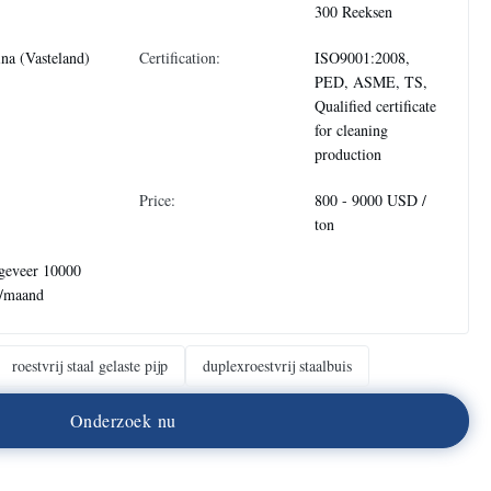
300 Reeksen
na (Vasteland)
Certification:
ISO9001:2008,
PED, ASME, TS,
Qualified certificate
for cleaning
production
Price:
800 - 9000 USD /
ton
geveer 10000
n/maand
roestvrij staal gelaste pijp
duplexroestvrij staalbuis
O
n
d
e
r
z
o
e
k
n
u