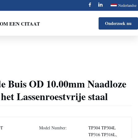
Nederlandse
OM EEN CITAAT
Onderzoek nu
e Buis OD 10.00mm Naadloze
et Lassenroestvrije staal
DT
Model Number:
TP304 TP304L
TP316 TP316L,