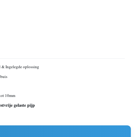
 & Ingelegde oplossing
 buis
tot 10mm
tvrije gelaste pijp