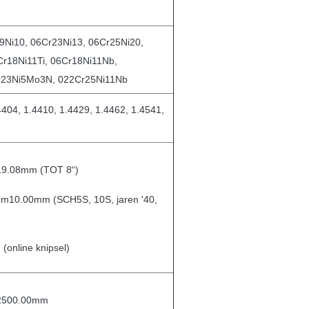
9Ni10, 06Cr23Ni13, 06Cr25Ni20,
r18Ni11Ti, 06Cr18Ni11Nb,
r23Ni5Mo3N, 022Cr25Ni11Nb
4404, 1.4410, 1.4429, 1.4462, 1.4541,
9.08mm (TOT 8“)
10.00mm (SCH5S, 10S, jaren '40,
(online knipsel)
2500.00mm