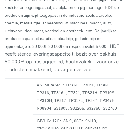
koolstof en legeringsstaal, staalplaten en pijpmontage. HDT-de
producten zijn wijd toegepast in de industrie zoals aardolie,
chemie, metallurgie, scheepsbouw, machines, macht, auto,
luchtvaart, document, voedsel en apotheek, enz. De jaarlijkse
productiecapaciteit naadloze staalpijp, gelaste pijp en
HDT
pijpmontage is 30,000t, 20,000t en respectievelijk 5,000t.
heeft sterke leveringscapaciteit, bezit over pakhuis
50,000㎡ op opslaggebied, hoofdzakelijk voor onze
producten inpakkend, opslag en vervoer.
ASTME/ASME: TP304, TP304L, TP304H,
TP316, TP316L, TP321, TP321H, TP310S,
TP310H, TP317, TP317L, TP347, TP347H,
N08904, S31803, S32205, S32750, S32760
GB/HG: 12Cr18Ni9, 06Cr19Ni10,
07Cr19Ni10, 06Cr23Ni13, 06Cr25Ni20,