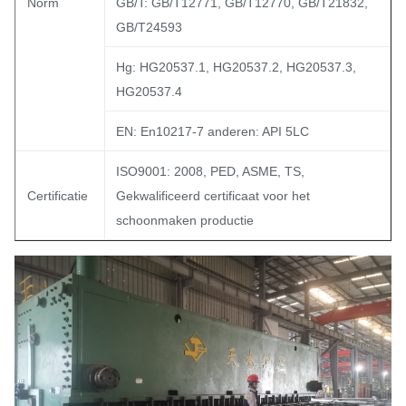
Norm
GB/T: GB/T12771, GB/T12770, GB/T21832,
GB/T24593
Hg: HG20537.1, HG20537.2, HG20537.3,
HG20537.4
EN: En10217-7 anderen: API 5LC
ISO9001: 2008, PED, ASME, TS,
Certificatie
Gekwalificeerd certificaat voor het
schoonmaken productie