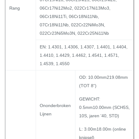
Rang
06Cr17Ni12Mo2, 022Cr17Ni13Mo3,
06Cr18Ni11Ti, 06Cr18Ni11Nb,
07Cr18Ni11Nb, 022Cr22NiMo3N,
022Cr23Ni5Mo3N, 022Cr25Ni11Nb
EN: 1.4301, 1.4306, 1.4307, 1.4401, 1.4404,
1.4410, 1.4429, 1.4462, 1.4541, 1.4571,
1.4539, 1.4550
OD: 10.00mm219.08mm
(TOT 8“)
GEWICHT:
Ononderbroken
0.5mm10.00mm (SCH5S,
Lijnen
10S, jaren '40, STD)
L: 3.00m18.00m (online
knipsel)