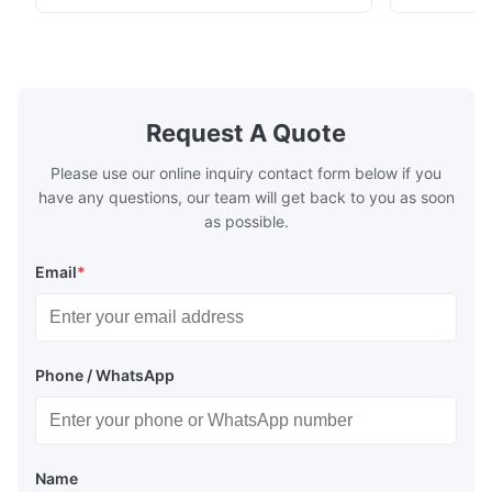
fuel. The economizer in Boiler tends to
fuel. The ec
make the system more energy efficient. In
make the sy
boilers, economizers are generally
boilers, ec
designed to exchange heat with the fluid,
designed to
generally water. The exhaust from the
generally w
boilers is generally in the temperature
boilers is g
Request A Quote
range of 200°C – 250°C, so there
range of 20
huge
Please use our online inquiry contact form below if you
have any questions, our team will get back to you as soon
as possible.
Email
*
Phone / WhatsApp
Name