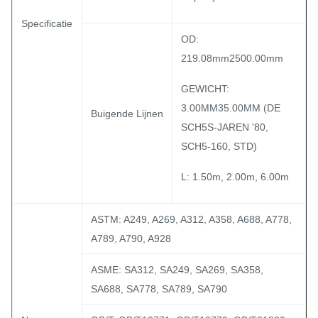
Specificatie
OD:
219.08mm2500.00mm
GEWICHT:
3.00MM35.00MM (DE
Buigende Lijnen
SCH5S-JAREN '80,
SCH5-160, STD)
L: 1.50m, 2.00m, 6.00m
ASTM: A249, A269, A312, A358, A688, A778,
A789, A790, A928
ASME: SA312, SA249, SA269, SA358,
SA688, SA778, SA789, SA790