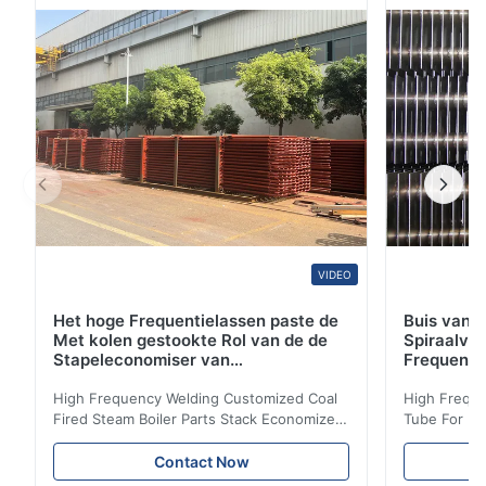
legeringsstaal, staalplaten en pijpmontage. HDT-de
producten zijn wijd toegepast in de ...
VIDEO
Het hoge Frequentielassen paste de
Buis van d
Met kolen gestookte Rol van de de
Spiraalvo
Stapeleconomiser van
Frequenti
Stoomketeldelen aan
van de Ec
High Frequency Welding Customized Coal
High Freque
Fired Steam Boiler Parts Stack Economizer
Tube For Ec
Coil Boiler economizer Boiler Economizer is
economizer 
the energy improving device that helps to
energy impr
Contact Now
reduce the cost of operation by saving the
reduce the 