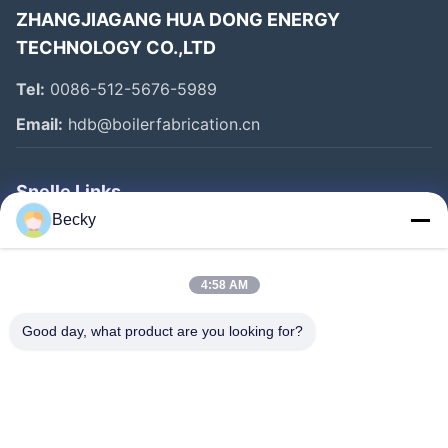
ZHANGJIAGANG HUA DONG ENERGY
TECHNOLOGY CO.,LTD
Tel:
0086-512-5676-5989
Email:
hdb@boilerfabrication.cn
Snelle Links
Becky
Huis
Producten
4:58 AM
Ongeveer Ons
Good day, what product are you looking for?
Fabrieksreis
Kwaliteitscontrole
Contacteer Ons
Verzoek Om Een Citaat