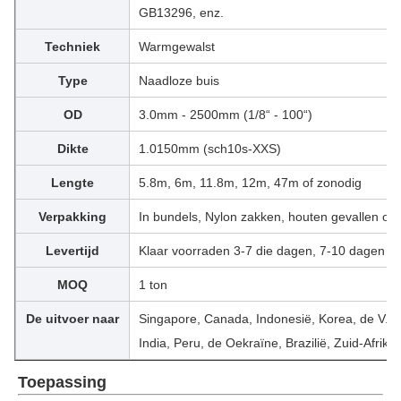
GB13296, enz.
Techniek
Warmgewalst
Type
Naadloze buis
OD
3.0mm - 2500mm (1/8“ - 100“)
Dikte
1.0150mm (sch10s-XXS)
Lengte
5.8m, 6m, 11.8m, 12m, 47m of zonodig
Verpakking
In bundels, Nylon zakken, houten gevallen of 
Levertijd
Klaar voorraden 3-7 die dagen, 7-10 dagen v
MOQ
1 ton
De uitvoer naar
Singapore, Canada, Indonesië, Korea, de V.S.
India, Peru, de Oekraïne, Brazilië, Zuid-Afrika,
Toepassing