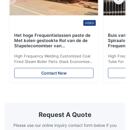
VIDEO
Het hoge Frequentielassen paste de
Buis van d
Met kolen gestookte Rol van de de
Spiraalvo
Stapeleconomiser van
Frequenti
Stoomketeldelen aan
van de Ec
High Frequency Welding Customized Coal
High Freque
Fired Steam Boiler Parts Stack Economizer
Tube For Ec
Coil Boiler economizer Boiler Economizer is
economizer 
the energy improving device that helps to
energy impr
Contact Now
reduce the cost of operation by saving the
reduce the 
fuel. The economizer in Boiler tends to
fuel. The ec
make the system more energy efficient. In
make the sy
boilers, economizers are generally
boilers, ec
designed to exchange heat with the fluid,
designed to
generally water. The exhaust from the
generally w
boilers is generally in the temperature
boilers is g
Request A Quote
range of 200°C – 250°C, so there
range of 20
huge
Please use our online inquiry contact form below if you