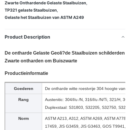
Zwarte Onthardende Gelaste Staalbuizen
,
TP321 gelaste Staalbuizen
,
Gelaste het Staalbuizen van ASTM A249
Product Description
De ontharde Gelaste Geoli?de Staalbuizen schilderden
Zwarte ontharden om Buiszwarte
Productieinformatie
Goederen
De ontharde witte roestvrije 304 hoogte van de 
Rang
Austenitic: 304/l/u /N, 316/l/u /N/Ti, 321/H, 3
Duplexstaal: S31803, S32205, S32750, S327
Norm
ASTM A213, A312, ASTM A269, ASTM A778, A
17459, JIS G3459, JIS G3463, GOS T9941, E