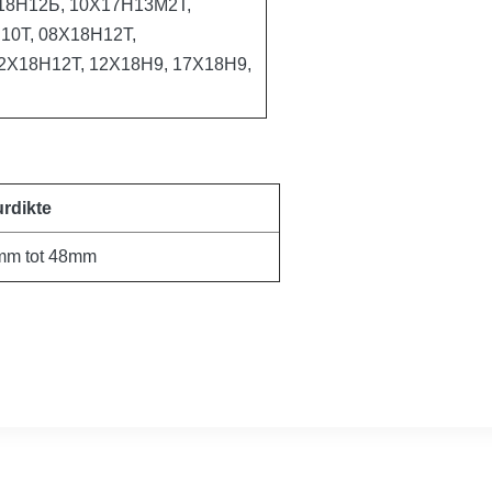
18Н12Б, 10Х17Н13М2Т,
10Т, 08Х18Н12Т,
2Х18Н12Т, 12Х18Н9, 17Х18Н9,
rdikte
mm tot 48mm