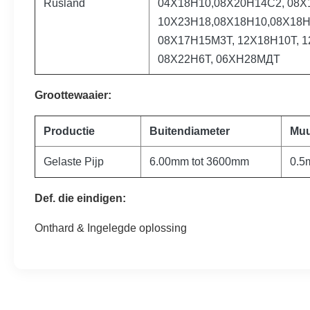
Rusland
04Х18Н10,08Х20Н14С2, 08Х
10Х23Н18,08Х18Н10,08Х18Н
08Х17Н15М3Т, 12Х18Н10Т, 1
08Х22Н6Т, 06ХН28МДТ
Groottewaaier:
Productie
Buitendiameter
Muu
Gelaste Pijp
6.00mm tot 3600mm
0.5
Def. die eindigen:
Onthard & Ingelegde oplossing