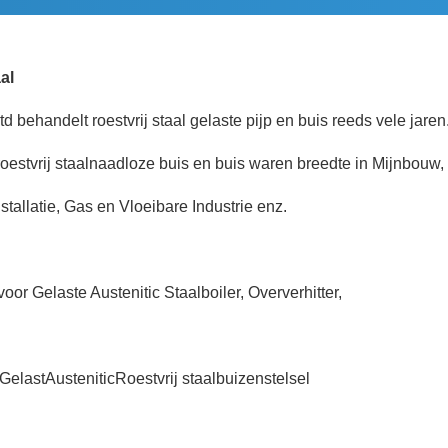
al
ehandelt roestvrij staal gelaste pijp en buis reeds vele jaren
estvrij staalnaadloze buis en buis waren breedte in Mijnbouw, 
tallatie, Gas en Vloeibare Industrie enz.
oor Gelaste Austenitic Staalboiler, Oververhitter,
elastAusteniticRoestvrij staalbuizenstelsel