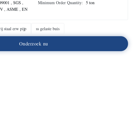
O9001 , SGS ,
Minimum Order Quantity:
5 ton
V , ASME , EN
ij staal erw pijp
ss gelaste buis
O
n
d
e
r
z
o
e
k
n
u