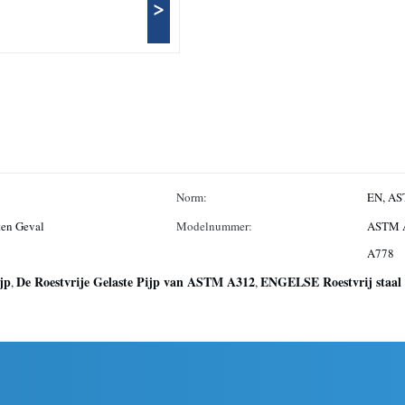
>
Norm:
EN, AS
ten Geval
Modelnummer:
ASTM A
A778
ijp
De Roestvrije Gelaste Pijp van ASTM A312
ENGELSE Roestvrij staal 
,
,