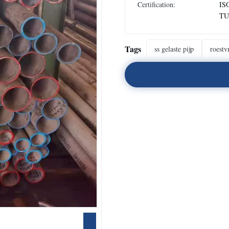
Certification:
IS
TU
Tags
ss gelaste pijp
roestvr