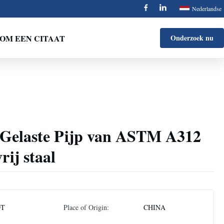
Nederlandse
OM EEN CITAAT
Onderzoek nu
elaste Pijp van ASTM A312
ij staal
DT
Place of Origin:
CHINA