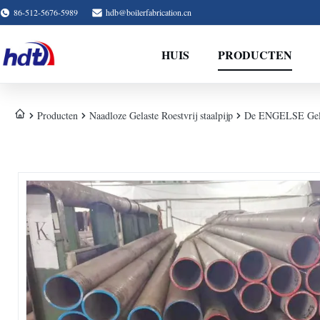
86-512-5676-5989
hdb@boilerfabrication.cn
HUIS
PRODUCTEN
Producten
Naadloze Gelaste Roestvrij staalpijp
De ENGELSE Gelas