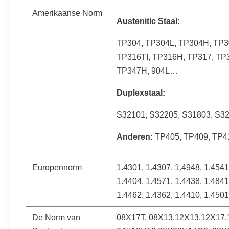
Amerikaanse Norm
Austenitic Staal:
TP304, TP304L, TP304H, TP3
TP316TI, TP316H, TP317, TP
TP347H, 904L…
Duplexstaal:
S32101, S32205, S31803, S3
Anderen:
TP405, TP409, TP4
Europennorm
1.4301, 1.4307, 1.4948, 1.4541
1.4404, 1.4571, 1.4438, 1.4841
1.4462, 1.4362, 1.4410, 1.4501
De Norm van
08Х17Т, 08Х13,12Х13,12Х17,