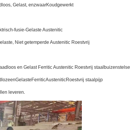
adloos, Gelast, enzwaarKoudgewerkt
ktrisch-fusie-Gelaste Austenitic
elaste, Niet getemperde Austenitic Roestvrij
aadloos en Gelast Ferritic Austenitic Roestvrij staalbuizenstel
lozeenGelasteFerriticAusteniticRoestvrij staalpijp
len leveren.