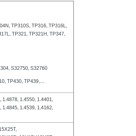
04N, TP310S, TP316, TP316L,
317L, TP321, TP321H, TP347,
2304, S32750, S32760
10, TP430, TP439,…
, 1.4878, 1.4550, 1.4401,
, 1.4845, 1.4539, 1.4162,
15Х25Т,