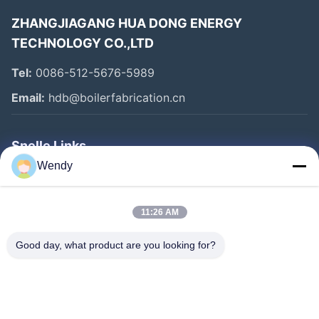
ZHANGJIAGANG HUA DONG ENERGY
TECHNOLOGY CO.,LTD
Tel:
0086-512-5676-5989
Email:
hdb@boilerfabrication.cn
Snelle Links
Wendy
Huis
Producten
11:26 AM
Ongeveer Ons
Good day, what product are you looking for?
Fabrieksreis
Kwaliteitscontrole
Contacteer Ons