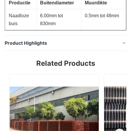
Productie
Buitendiameter
Muurdikte
Naadloze
6.00mm tot
0.5mm tot 48mm
buis
830mm
Product Highlights
TP310H roestvrij staalnaadloze buis voor Boiler
Related Products
Primaire Oververhitter ABS, BV, GL, DNV,
gediplomeerde het roestvrije staalpijp van NK, ASTM
A312/A312-2013, TP304H, TP310H, TP316H, TP321H,
TP347H, TP316Ti, 904L, 317L, TP310S, TP310H-
Roestvrij staalnaadloze buis met Willekeurige Lengte.
Zhangjiagang ...