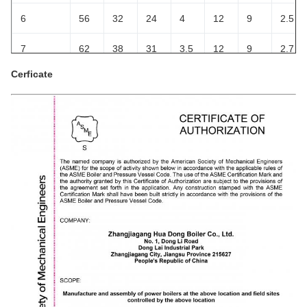
6
56
32
24
4
12
9
2.5
7
62
38
31
3.5
12
9
2.7
Cerficate
8
62
38
30
4
12
9
2.7
9
62
38
31
3.5
12
11
2.7
10
62
38
30
4
12
11
2.7
11
62
38
31
3.5
12
13
2.7
12
62
38
30
4
12
13
2.7
13
66
42
34
4
12
9
2.8
14
66
42
33
4.5
12
9
2.8
15
66
42
34
4
12
11
2.8