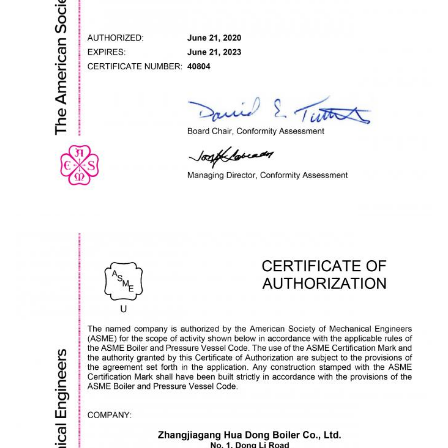
16
66
42
33
4.5
12
11
2.8
17
66
42
34
4
12
13
2.8
18
66
42
33
4.5
12
13
2.8