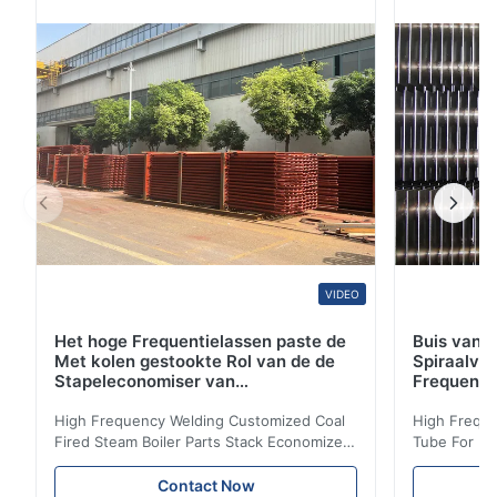
dienst als filter en mechanisme om hitte van het
materiaal binnen de buis aan de buitenruimte ...
VIDEO
Het hoge Frequentielassen paste de
Buis van d
Met kolen gestookte Rol van de de
Spiraalvo
Stapeleconomiser van
Frequenti
Stoomketeldelen aan
van de Ec
High Frequency Welding Customized Coal
High Freque
Fired Steam Boiler Parts Stack Economizer
Tube For Ec
Coil Boiler economizer Boiler Economizer is
economizer 
the energy improving device that helps to
energy impr
Contact Now