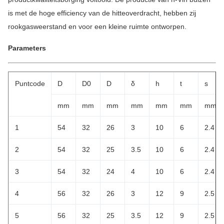
is met de hoge efficiency van de hitteoverdracht, hebben zij
rookgasweerstand en voor een kleine ruimte ontworpen.
Parameters
Puntcode
D
D0
D
δ
h
t
s
mm
mm
mm
mm
mm
mm
mm
1
54
32
26
3
10
6
2.4
2
54
32
25
3.5
10
6
2.4
3
54
32
24
4
10
6
2.4
4
56
32
26
3
12
9
2.5
5
56
32
25
3.5
12
9
2.5