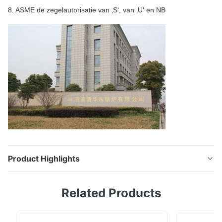
8. ASME de zegelautorisatie van ‚S‘, van ‚U‘ en NB
Product Highlights
Hoog rendementh Type Naadloze van de de Buishitte
Related Products
van de Boilervin de Uitwisselingsbuizen Het product
introduceert Een vinbuis is een buis die kleine vinnen
rond de buitenoppervlakte heeft. Deze vinnen doen