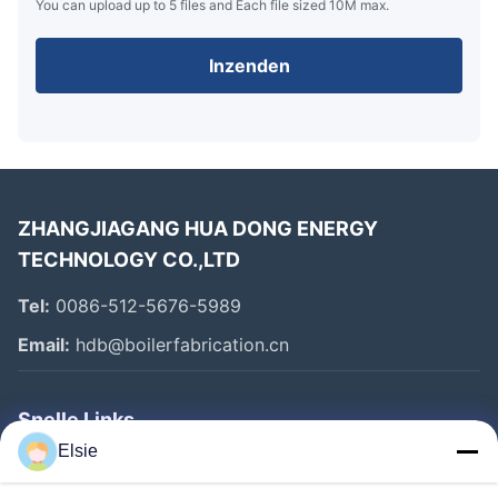
You can upload up to 5 files and Each file sized 10M max.
Inzenden
ZHANGJIAGANG HUA DONG ENERGY
TECHNOLOGY CO.,LTD
Tel:
0086-512-5676-5989
Email:
hdb@boilerfabrication.cn
Snelle Links
Elsie
Huis