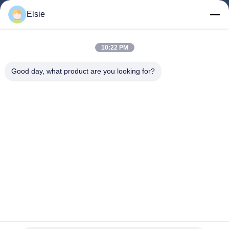
Elsie
Huis
Producten
10:22 PM
Ongeveer Ons
Good day, what product are you looking for?
Fabrieksreis
Kwaliteitscontrole
Contacteer Ons
Verzoek Om Een Citaat
Follow Us