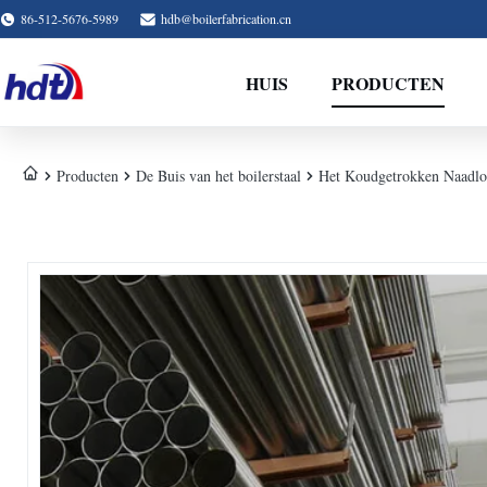
86-512-5676-5989
hdb@boilerfabrication.cn
HUIS
PRODUCTEN
Producten
De Buis van het boilerstaal
Het Koudgetrokken Naadl