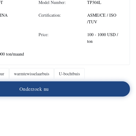
DT
Model Number:
TP304L
INA
Certification:
ASME/CE / ISO
/TUV
Price:
100 - 1000 USD /
ton
000 ton/maand
uur
warmtewisselaarbuis
U-bochtbuis
O
n
d
e
r
z
o
e
k
n
u