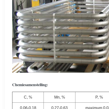
Chemiesamenstelling:
C, %
Mn, %
P, %
0.06-0.18
0.27-0.63
maximum 0,0