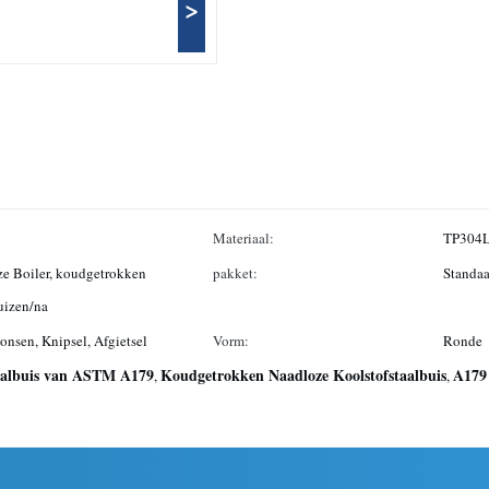
>
Materiaal:
TP304
ze Boiler, koudgetrokken
pakket:
Standaa
uizen/na
onsen, Knipsel, Afgietsel
Vorm:
Ronde
aalbuis van ASTM A179
Koudgetrokken Naadloze Koolstofstaalbuis
A179
,
,