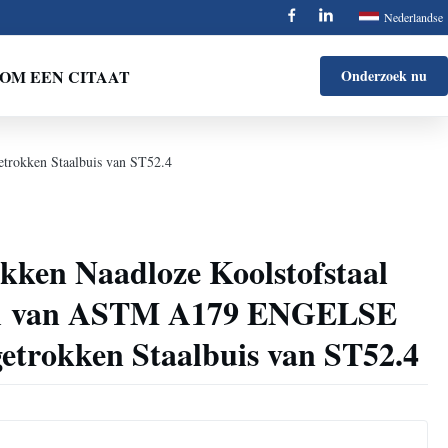
Nederlandse
OM EEN CITAAT
Onderzoek nu
rokken Staalbuis van ST52.4
kken Naadloze Koolstofstaal
91 van ASTM A179 ENGELSE
etrokken Staalbuis van ST52.4