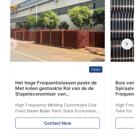
SA210/SA210M)Naadloze de Boiler en de
Oververhitterbuizen van ...
VIDEO
Het hoge Frequentielassen paste de
Buis van d
Met kolen gestookte Rol van de de
Spiraalvo
Stapeleconomiser van
Frequenti
Stoomketeldelen aan
van de Ec
High Frequency Welding Customized Coal
High Freque
Fired Steam Boiler Parts Stack Economizer
Tube For Ec
Coil Boiler economizer Boiler Economizer is
economizer 
the energy improving device that helps to
energy impr
Contact Now
reduce the cost of operation by saving the
reduce the 
fuel. The economizer in Boiler tends to
fuel. The ec