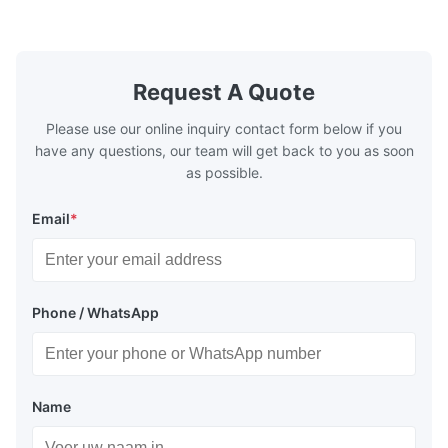
make the system more energy efficient. In
make the sy
boilers, economizers are generally
boilers, ec
designed to exchange heat with the fluid,
designed to
generally water. The exhaust from the
generally w
boilers is generally in the temperature
boilers is g
Request A Quote
range of 200°C – 250°C, so there
range of 20
huge
Please use our online inquiry contact form below if you
have any questions, our team will get back to you as soon
as possible.
Email
*
Phone / WhatsApp
Name