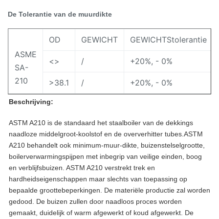
De Tolerantie van de muurdikte
OD
GEWICHT
GEWICHTStolerantie
ASME
<>
/
+20%, - 0%
SA-
210
>38.1
/
+20%, - 0%
Beschrijving:
ASTM A210 is de standaard het staalboiler van de dekkings
naadloze middelgroot-koolstof en de oververhitter tubes.ASTM
A210 behandelt ook minimum-muur-dikte, buizenstelselgrootte,
boilerverwarmingspijpen met inbegrip van veilige einden, boog
en verblijfsbuizen. ASTM A210 verstrekt trek en
hardheidseigenschappen maar slechts van toepassing op
bepaalde groottebeperkingen. De materiële productie zal worden
gedood. De buizen zullen door naadloos proces worden
gemaakt, duidelijk of warm afgewerkt of koud afgewerkt. De