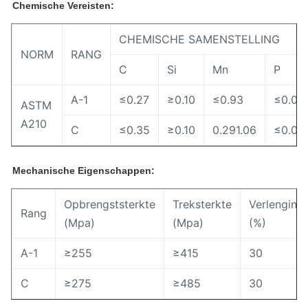
Chemische Vereisten:
CHEMISCHE SAMENSTELLING
NORM
RANG
C
Si
Mn
P
A-1
≤0.27
≥0.10
≤0.93
≤0.03
ASTM
A210
C
≤0.35
≥0.10
0.291.06
≤0.03
Mechanische Eigenschappen:
Opbrengststerkte
Treksterkte
Verlenging
Rang
(Mpa)
(Mpa)
(%)
A-1
≥255
≥415
30
C
≥275
≥485
30