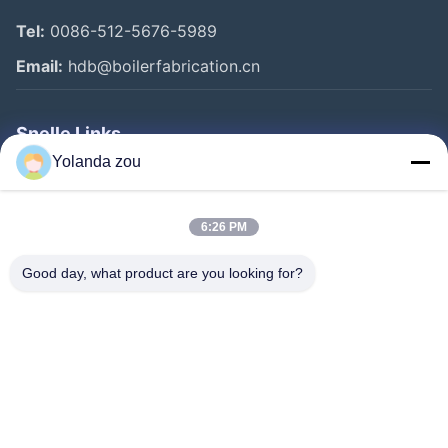
Tel:
0086-512-5676-5989
Email:
hdb@boilerfabrication.cn
Snelle Links
Yolanda zou
Huis
Producten
6:26 PM
Ongeveer Ons
Good day, what product are you looking for?
Fabrieksreis
Kwaliteitscontrole
Contacteer Ons
Verzoek Om Een Citaat