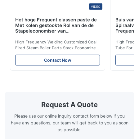
VIDEO
Het hoge Frequentielassen paste de
Buis van d
Met kolen gestookte Rol van de de
Spiraalvo
Stapeleconomiser van
Frequenti
Stoomketeldelen aan
van de Ec
High Frequency Welding Customized Coal
High Freque
Fired Steam Boiler Parts Stack Economizer
Tube For Ec
Coil Boiler economizer Boiler Economizer is
economizer 
the energy improving device that helps to
energy impr
Contact Now
reduce the cost of operation by saving the
reduce the 
fuel. The economizer in Boiler tends to
fuel. The ec
make the system more energy efficient. In
make the sy
boilers, economizers are generally
boilers, ec
designed to exchange heat with the fluid,
designed to
generally water. The exhaust from the
generally w
boilers is generally in the temperature
boilers is g
Request A Quote
range of 200°C – 250°C, so there
range of 20
huge
Please use our online inquiry contact form below if you
have any questions, our team will get back to you as soon
as possible.