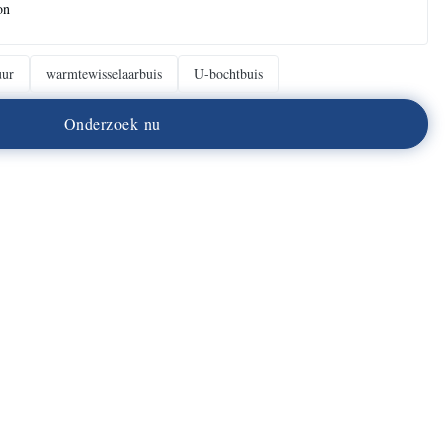
on
uur
warmtewisselaarbuis
U-bochtbuis
O
n
d
e
r
z
o
e
k
n
u