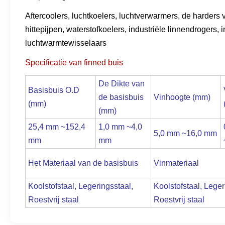
Aftercoolers, luchtkoelers, luchtverwarmers, de harders
hittepijpen, waterstofkoelers, industriële linnendrogers
luchtwarmtewisselaars
Specificatie van finned buis
De Dikte van
Basisbuis O.D
de basisbuis
Vinhoogte
(
mm
)
(mm
)
(mm)
25,4 mm ~152,4
1,0 mm ~4,0
5,0 mm ~16,0 mm
mm
mm
Het Materiaal van de basisbuis
Vinmateriaal
Koolstofstaal, Legeringsstaal,
Koolstofstaal, Leger
Roestvrij staal
Roestvrij staal