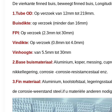
De vierkante finned buis, beweegt finned buis, Longitud
1.Tube OD
: Op verzoek van 12mm tot 219mm.
Buisdikte
: op verzoek (minder dan 16mm)
FPI
: Op verzoek (2.3mm tot 30mm)
Vindikte
: Op verzoek (0.8mm tot 4.0mm)
Vinhoogte
: van 5.5mm tot 30mm
2.Base buismateriaal
:
Aluminium, koper, messing, cuproni
nikkellegering, corrosie -corrosie-resistamcestaal enz.
3.Fin materiaal:
Aluminium, koolstofstaal, legeringsstaal,
de corrosie-weerstand steel.if u materiële anderen nodig