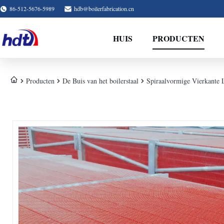
86-512-5676-5989
hdb@boilerfabrication.cn
HUIS
PRODUCTEN
Producten
De Buis van het boilerstaal
Spiraalvormige Vierkante