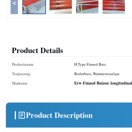
<
Product Details
Productnaam:
H Type Finned Buis
Toepassing:
Boilerbuis, Warmtewisselaar
Erw Finned Buizen
longitudina
Markeren
,
Product Description