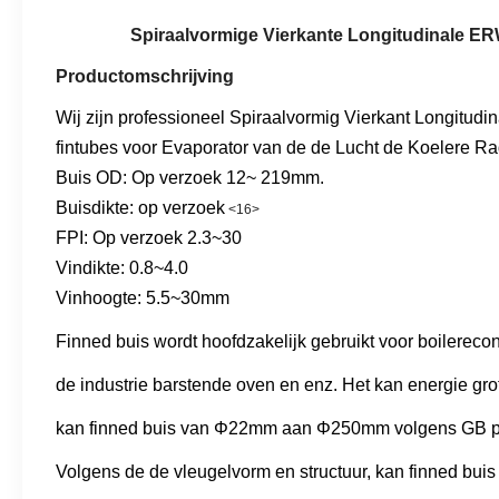
Spiraalvormige Vierkante Longitudinale ERW
Productomschrijving
Wij zijn professioneel Spiraalvormig Vierkant Longitud
fintubes voor Evaporator van de de Lucht de Koelere R
Buis OD: Op verzoek 12~ 219mm.
Buisdikte: op verzoek
<16>
FPI: Op verzoek 2.3~30
Vindikte: 0.8~4.0
Vinhoogte: 5.5~30mm
Finned buis wordt hoofdzakelijk gebruikt voor boilereco
de industrie barstende oven en enz. Het kan energie gr
kan finned buis van Φ22mm aan Φ250mm volgens GB prod
Volgens de de vleugelvorm en structuur, kan finned bui