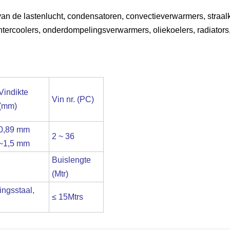
 van de lastenlucht, condensatoren, convectieverwarmers, straal
, intercoolers, onderdompelingsverwarmers, oliekoelers, radiato
Vindikte
Vin nr.
(
PC
)
(
mm
)
0,89 mm
2 ~ 36
~1,5 mm
Buislengte
(Mtr)
ingsstaal,
≤ 15Mtrs