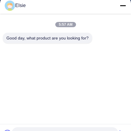
Elsie
Huis
Producten
5:57 AM
Ongeveer Ons
Good day, what product are you looking for?
Fabrieksreis
Kwaliteitscontrole
Contacteer Ons
Verzoek Om Een Citaat
Follow Us
©2020- ZHANGJIAGANG HUA DONG ENERGY TECHNOLOGY CO.,LTD.