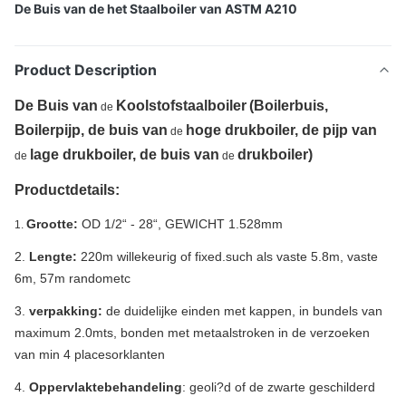
De Buis van de het Staalboiler van ASTM A210
Product Description
De Buis van
Koolstofstaalboiler
(Boilerbuis,
de
Boilerpijp, de buis van
hoge drukboiler, de pijp van
de
lage drukboiler, de buis van
drukboiler)
de
de
Productdetails:
Grootte:
OD 1/2“ - 28“, GEWICHT 1.528mm
1.
2.
Lengte:
220m willekeurig of fixed.such als vaste 5.8m, vaste
6m, 57m randometc
3.
verpakking:
de duidelijke einden met kappen, in bundels van
maximum 2.0mts, bonden met metaalstroken in de verzoeken
van min 4 placesorklanten
4.
Oppervlaktebehandeling
: geoli?d of de zwarte geschilderd