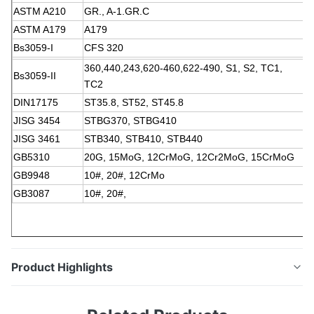
ASTM A210
GR., A-1.GR.C
ASTM A179
A179
Bs3059-I
CFS 320
360,440,243,620-460,622-490, S1, S2, TC1,
Bs3059-II
TC2
DIN17175
ST35.8, ST52, ST45.8
JISG 3454
STBG370, STBG410
JISG 3461
STB340, STB410, STB440
GB5310
20G, 15MoG, 12CrMoG, 12Cr2MoG, 15CrMoG
GB9948
10#, 20#, 12CrMo
GB3087
10#, 20#,
Product Highlights
De Buis van de Koolstofstaalboiler (Boilerbuis,
Boilerpijp, de buis van de hoge drukboiler, de pijp van