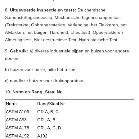
8.
Uitgevoerde inspectie en tests:
De chemische
Samenstellingsinspectie, Mechanische Eigenschappen test
(Treksterkte, Opbrengststerkte, Verlenging, het Flakkeren, het
Afvlakken, het Buigen, Hardheid, Effecttest), Oppervlakte en
Afmetingstest, Niet destructieve Test, Hydrostatische Test.
9.
Gebruik:
a) diverse industriële pijpen en buizen voor andere
doelen.
b) buizen voor boiler, hitte het ruilen.
c) naadloze buizen voor drukapparatuur.
10.
Norm en Rang, Staal Nr.
Norm
Rang/Staal Nr.
ASTM A106
GR.A, B, C
ASTM A53
GR., A, B
ASTM A178
GR., A, C, D
ASTM A192
A192