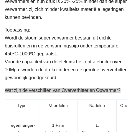
verwarmers en hun druk is 20% -25% minder dan de super
verwarmer, zij zich minder kwaliteits materiële legeringen
kunnen bevinden.
Toepassing:
Wordt de stoom super verwarmer bestaan uit dichte
buisrollen en in de verwarmingspijp onder tempearture
450ºC-1000ºC geplaatst.
Voor de capaciteit van de elektrische centraleboiler over
10Mpa, worden de drukcilinder en de gerolde oververhitter
gewoonlijk goedgekeurd.
Wat zijn de verschillen van Oververhitter en Opwarmer?
Type
Voordelen
Nadelen
Onder
m
Tegenhanger-
1.Firm
1.
hi