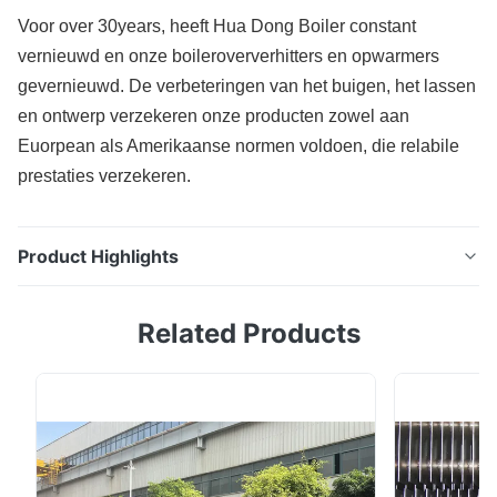
Voor over 30years, heeft Hua Dong Boiler constant
vernieuwd en onze boileroververhitters en opwarmers
gevernieuwd. De verbeteringen van het buigen, het lassen
en ontwerp verzekeren onze producten zowel aan
Euorpean als Amerikaanse normen voldoen, die relabile
prestaties verzekeren.
Product Highlights
Van de Vervangingsdelen van de oververhitterboiler
Related Products
het Roestvrije staal Anticorrossion om Industrieel aan
te drijven Het werk Principe De oververhitter is het
deel dat de stoom van de verzadigingstemperatuur
aan de oververhitter door de boiler verwarmt. Het
wordt ook genoemd de oververhitter.De ...