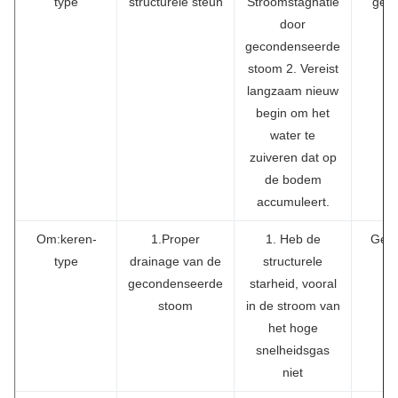
type
structurele steun
Stroomstagnatie
gest
door
gecondenseerde
stoom 2. Vereist
langzaam nieuw
begin om het
water te
zuiveren dat op
de bodem
accumuleert.
Om:keren-
1.Proper
1. Heb de
Gest
type
drainage van de
structurele
on
gecondenseerde
starheid, vooral
stoom
in de stroom van
het hoge
snelheidsgas
niet