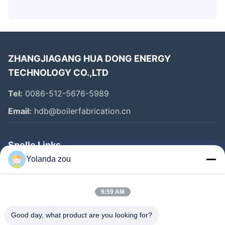
ZHANGJIAGANG HUA DONG ENERGY
TECHNOLOGY CO.,LTD
Tel:
0086-512-5676-5989
Email:
hdb@boilerfabrication.cn
Snelle Links
Yolanda zou
Huis
Producten
9:59 AM
Ongeveer Ons
Good day, what product are you looking for?
Fabrieksreis