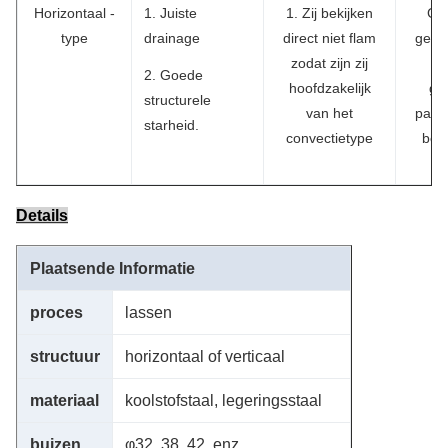
Horizontaal -
1. Juiste
1. Zij bekijken
Gew
type
drainage
direct niet flam
gest
zodat zijn zij
ve
2. Goede
hoofdzakelijk
ga
structurele
van het
paral
starheid.
convectietype
bela
Details
Plaatsende Informatie
proces
lassen
structuur
horizontaal of verticaal
materiaal
koolstofstaal, legeringsstaal
buizen
φ32, 38, 42, enz.