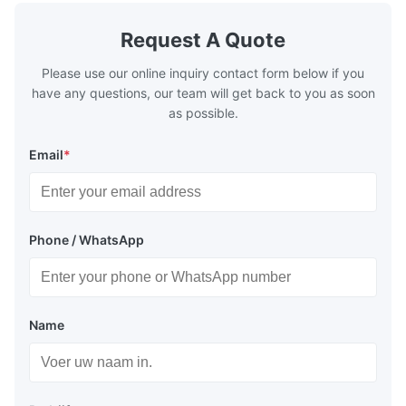
generally water. The exhaust from the
generally w
boilers is generally in the temperature
boilers is g
Request A Quote
range of 200°C – 250°C, so there
range of 20
huge
Please use our online inquiry contact form below if you
have any questions, our team will get back to you as soon
as possible.
Email
*
Phone / WhatsApp
Name