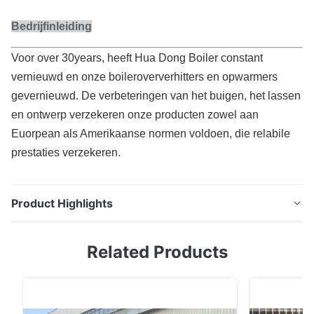
Bedrijfinleiding
Voor over 30years, heeft Hua Dong Boiler constant
vernieuwd en onze boileroververhitters en opwarmers
gevernieuwd. De verbeteringen van het buigen, het lassen
en ontwerp verzekeren onze producten zowel aan
Euorpean als Amerikaanse normen voldoen, die relabile
prestaties verzekeren
.
Product Highlights
De Hoge Frequentie die van boilervervangstukken
Related Products
Spiraalvormige Vinbuis voor Elektrische centrales
lassen Inleiding De compacte Finned de
Buiseconomiser van de StructuurWarmtewisselaar H
voor CFB-Boiler heeft de titel van high-tech