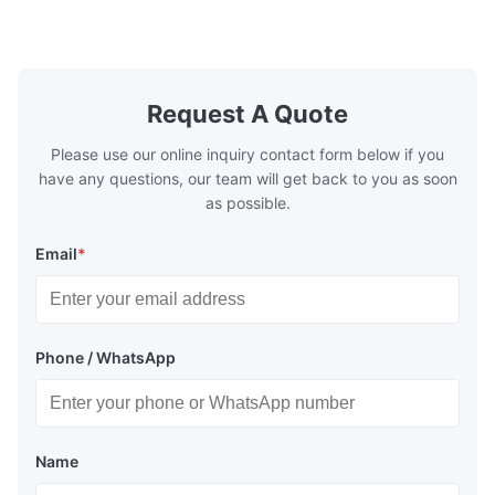
make the system more energy efficient. In
make the sy
boilers, economizers are generally
boilers, ec
designed to exchange heat with the fluid,
designed to
generally water. The exhaust from the
generally w
boilers is generally in the temperature
boilers is g
Request A Quote
range of 200°C – 250°C, so there
range of 20
huge
Please use our online inquiry contact form below if you
have any questions, our team will get back to you as soon
as possible.
Email
*
Phone / WhatsApp
Name