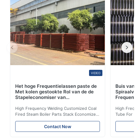
producten, gewonnen en een octrooi voor
gebruiksmodel en ontwerp ...
VIDEO
Het hoge Frequentielassen paste de
Buis van d
Met kolen gestookte Rol van de de
Spiraalvo
Stapeleconomiser van
Frequenti
Stoomketeldelen aan
van de Ec
High Frequency Welding Customized Coal
High Freque
Fired Steam Boiler Parts Stack Economizer
Tube For Ec
Coil Boiler economizer Boiler Economizer is
economizer 
the energy improving device that helps to
energy impr
Contact Now
reduce the cost of operation by saving the
reduce the 
fuel. The economizer in Boiler tends to
fuel. The ec