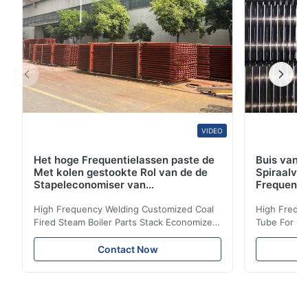
VIDEO
Het hoge Frequentielassen paste de
Buis van d
Met kolen gestookte Rol van de de
Spiraalvo
Stapeleconomiser van
Frequenti
Stoomketeldelen aan
van de Ec
High Frequency Welding Customized Coal
High Freque
Fired Steam Boiler Parts Stack Economizer
Tube For Ec
Coil Boiler economizer Boiler Economizer is
economizer 
the energy improving device that helps to
energy impr
Contact Now
reduce the cost of operation by saving the
reduce the 
fuel. The economizer in Boiler tends to
fuel. The ec
make the system more energy efficient. In
make the sy
boilers, economizers are generally
boilers, ec