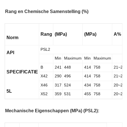
Rang en Chemische Samenstelling (%)
Rang
(MPa)
(MPa)
A%
Norm
PSL2
API
Min
Maximum
Min
Maximum
B
241
448
414
758
21~27
SPECIFICATIE
X42
290
496
414
758
21~27
X46
317
524
434
758
20~26
5L
X52
359
531
455
758
20~24
Mechanische Eigenschappen (MPa) (PSL2):