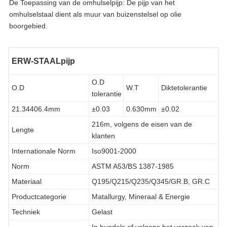
De Toepassing van de omhulselpijp: De pijp van het
omhulselstaal dient als muur van buizenstelsel op olie
boorgebied.
ERW-STAALpijp
O.D
O.D
W.T
Diktetolerantie
tolerantie
21.34406.4mm
±0.03
0.630mm
±0.02
216m, volgens de eisen van de
Lengte
klanten
Internationale Norm
Iso9001-2000
Norm
ASTM A53/BS 1387-1985
Materiaal
Q195/Q215/Q235/Q345/GR.B, GR.C
Productcategorie
Matallurgy, Mineraal & Energie
Techniek
Gelast
In bundels of volgens het verzoek van