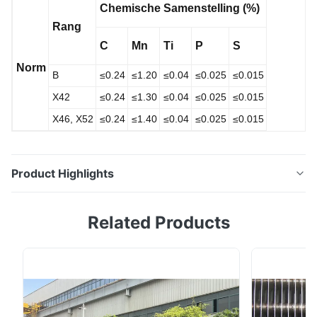
Chemische Samenstelling (%)
Rang
C
Mn
Ti
P
S
Norm
B
≤0.24
≤1.20
≤0.04
≤0.025
≤0.015
X42
≤0.24
≤1.30
≤0.04
≤0.025
≤0.015
X46, X52
≤0.24
≤1.40
≤0.04
≤0.025
≤0.015
Product Highlights
Van de Boilerbuizen van ASTM A53 A192 het
Related Products
Koolstofstaal Gelaste Buis van Cs/Pijp Milde Koolstof
Gedetailleerde Productomschrijving NORM ASTM, DIN,
JIS, GB, SUS, TP MATERIAAL Verstrek volgens
klantenbehoeften en gebruik TECHNIEK
Warmgewalst/walste koud VERPAKKING De norm van
de de uitvoerverpakking ...