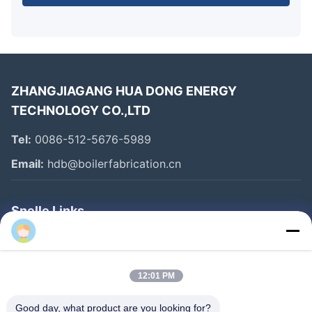
ZHANGJIAGANG HUA DONG ENERGY
TECHNOLOGY CO.,LTD
Tel:
0086-512-5676-5989
Email:
hdb@boilerfabrication.cn
Snelle Links
Huis
Producten
12:01 PM
Ongeveer Ons
Good day, what product are you looking for?