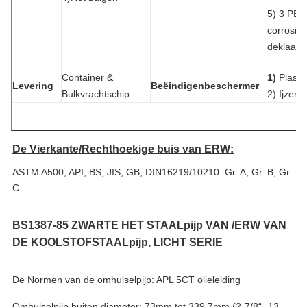
5) 3 PE,
corrosie
deklaag
Container &
1)
Plasti
Levering
Beëindigenbeschermer
Bulkvrachtschip
2) Ijzer
De Vierkante/Rechthoekige buis van ERW:
ASTM A500, API, BS, JIS, GB, DIN16219/10210. Gr. A, Gr. B, Gr.
C
BS1387-85 ZWARTE HET STAALpijp VAN /ERW VAN
DE KOOLSTOFSTAALpijp, LICHT SERIE
De Normen van de omhulselpijp: APL 5CT olieleiding
Omhulselpijp buiten diameter: 73mm tot 339.7mm (2-7/8“ -13-