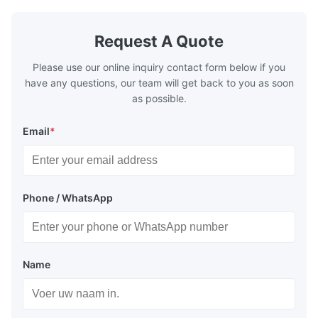
designed to exchange heat with the fluid,
designed to
generally water. The exhaust from the
generally w
boilers is generally in the temperature
boilers is g
Request A Quote
range of 200°C – 250°C, so there
range of 20
huge
Please use our online inquiry contact form below if you
have any questions, our team will get back to you as soon
as possible.
Email
*
Phone / WhatsApp
Name