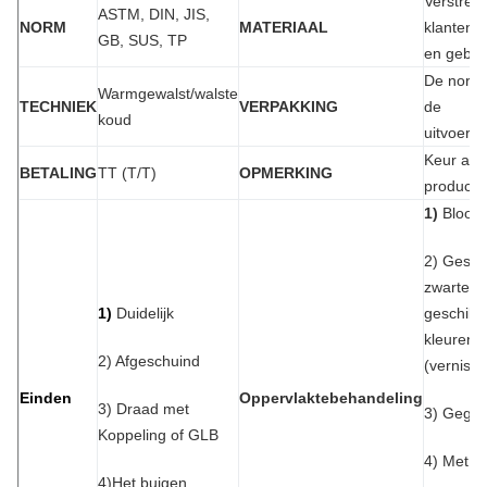
Verstrek
ASTM, DIN, JIS,
NORM
MATERIAAL
klantenb
GB, SUS, TP
en gebru
De norm
Warmgewalst/walste
TECHNIEK
VERPAKKING
de
koud
uitvoerv
Keur aa
BETALING
TT (T/T)
OPMERKING
producte
1)
Bloot
2) Gesch
zwarte o
1)
Duidelijk
geschild
kleuren
2) Afgeschuind
(vernisd
Einden
Oppervlaktebehandeling
3) Draad met
3) Gegal
Koppeling of GLB
4) Met G
4)Het buigen