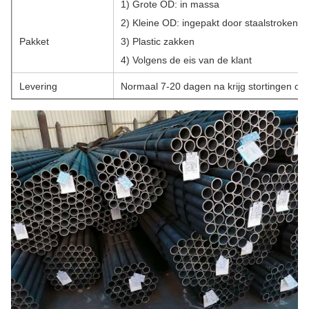
1) Grote OD: in massa
2) Kleine OD: ingepakt door staalstroken
Pakket
3) Plastic zakken
4) Volgens de eis van de klant
Levering
Normaal 7-20 dagen na krijg stortingen of
Certificatie
SGS VAN ISO 9001-2008 BV TUV
1. redelijke prijs met uitstekende kwaliteit
2, overvloedige voorraad en snelle levering
voordeel
3, rijke levering en de uitvoerervaring, de 