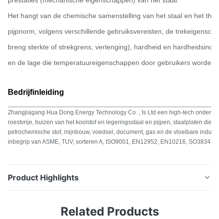
Treksterkte (Mpa)
Het hangt van de chemische samenstelling van het staal en het ther
pijpnorm, volgens verschillende gebruiksvereisten, de trekeigenscha
20G
410~550
breng sterkte of strekgrens, verlenging), hardheid en hardheidsindi
en de lage die temperatuureigenschappen door gebruikers worden v
25MnG
≥ 415
Mechanische
Propertise
15MoG
450~600
Bedrijfinleiding
15CrMoG
440~640
Zhangjiagang Hua Dong Energy Technology Co. , Is Ltd een high-tech ondernemi
roestvrije, buizen van het koolstof en legeringsstaal en pijpen, staalplaten die 
12Cr2MoG
450~600
petrochemische stof, mijnbouw, voedsel, document, gas en de vloeibare indust
inbegrip van ASME, TUV, sorteren A, ISO9001, EN12952, EN10216, SO3834 o
12Cr1MoVG
470~640
Product Highlights
Corrosiebestendige Gegalvaniseerde
Related Products
Koolstofstaalnaadloze buis en Buis Productdetails