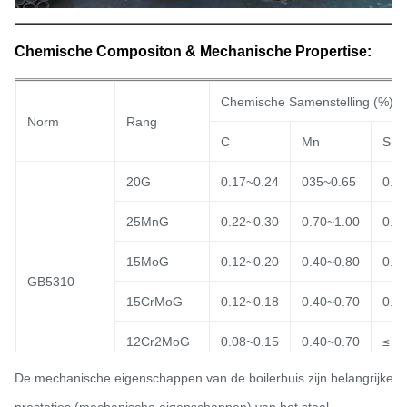
Chemische Compositon & Mechanische Propertise:
Chemische Samenstelling (%)
Norm
Rang
C
Mn
Si
20G
0.17~0.24
035~0.65
0.1
25MnG
0.22~0.30
0.70~1.00
0.1
15MoG
0.12~0.20
0.40~0.80
0.1
GB5310
15CrMoG
0.12~0.18
0.40~0.70
0.1
12Cr2MoG
0.08~0.15
0.40~0.70
≤ 0,
De mechanische eigenschappen van de boilerbuis zijn belangrijke i
12Cr1MoVG
0.08~0.15
0.40~0.70
0.1
prestaties (mechanische eigenschappen) van het staal.