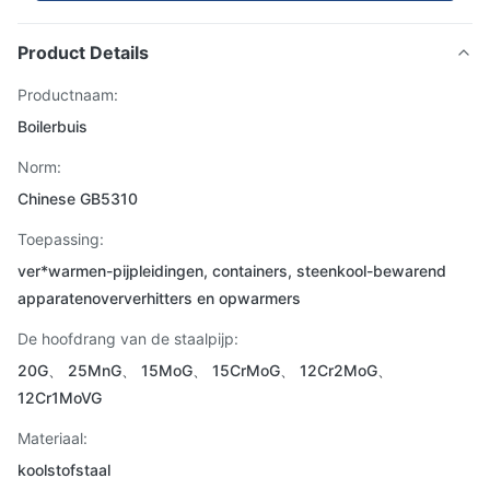
Product Details
Productnaam:
Boilerbuis
Norm:
Chinese GB5310
Toepassing:
ver*warmen-pijpleidingen, containers, steenkool-bewarend
apparatenoververhitters en opwarmers
De hoofdrang van de staalpijp:
20G、 25MnG、 15MoG、 15CrMoG、 12Cr2MoG、
12Cr1MoVG
Materiaal:
koolstofstaal