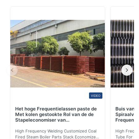
Goederen hete ondergedompelde en pre-
gegalvaniseerde staalpijp OD 10600mm (ronde) dikte
1.230mm lengte 312m of vanaf de eisen van klanten
materiaal Q195-rang B, SS330, SPC, S185Q215-rang
C, Cs-Type B, SS330, ...
VIDEO
Het hoge Frequentielassen paste de
Buis van d
Met kolen gestookte Rol van de de
Spiraalvo
Stapeleconomiser van
Frequenti
Stoomketeldelen aan
van de Ec
High Frequency Welding Customized Coal
High Freque
Fired Steam Boiler Parts Stack Economizer
Tube For Ec