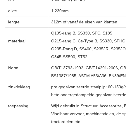
dikte
1.230mm
lengte
312m of vanaf de eisen van klanten
Q195-rang B, SS330, SPC, S185
materiaal
Q215-rang C, Cs-Type B, SS330, SPHC
Q235-Rang D, SS400, S235JR, S235JO, 
Q345-SS500, ST52
Norm
GB/T13793-1992, GB/T14291-2006, GB/T
BS1387/1985, ASTM A53/A36, EN39/EN102
zinkdeklaag
pre gegalvaniseerde staalpijp: 60-150g/m2
hete ondergedompelde gegalvaniseerde st
toepassing
Wijd gebruikt in Structuur, Accessorize, Bo
Vloeibaar vervoer, machinesdelen, de spa
tractordelen etc.