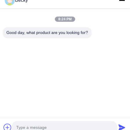
Becky
Huis
Producten
8:24 PM
Ongeveer Ons
Good day, what product are you looking for?
Fabrieksreis
Kwaliteitscontrole
Contacteer Ons
Verzoek Om Een Citaat
Follow Us
©2020- ZHANGJIAGANG HUA DONG ENERGY TECHNOLOGY CO.,LTD.
Alle rechten voorbehouden