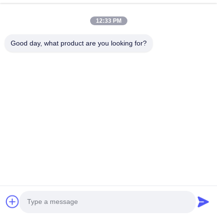
Producten
12:33 PM
Ongeveer Ons
Good day, what product are you looking for?
Fabrieksreis
Kwaliteitscontrole
Contacteer Ons
Verzoek Om Een Citaat
Follow Us
©2020- ZHANGJIAGANG HUA DONG ENERGY TECHNOLOGY CO.,LTD.
Alle rechten voorbehouden