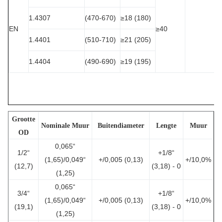
Wa
D
1.4307
(470-670)
≥18 (180)
EN
≥40
1
1.4401
(510-710)
≥21 (205)
Wa
D
1.4404
(490-690)
≥19 (195)
Grootte
Nominale Muur
Buitendiameter
Lengte
Muur
OD
0,065“
1/2“
+1/8“
(1,65)/0,049“
+/0,005 (0,13)
+/10,0%
(12,7)
(3,18) - 0
(1,25)
0,065“
3/4“
+1/8“
(1,65)/0,049“
+/0,005 (0,13)
+/10,0%
(19,1)
(3,18) - 0
(1,25)