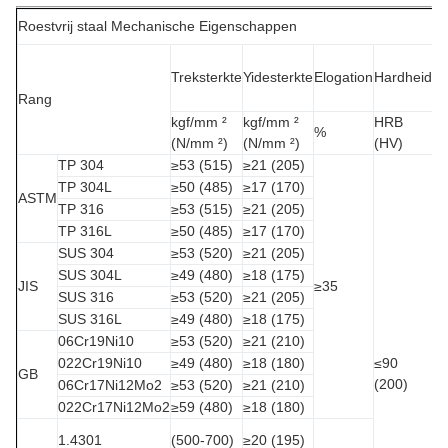
Roestvrij staal Mechanische Eigenschappen
Op
Treksterkte
Yidesterkte
Elogation
Hardheid
He
Rang
kgf/mm ²
kgf/mm ²
HRB
%
℃
(N/mm ²)
(N/mm ²)
(HV)
TP 304
≥53 (515)
≥21 (205)
1
TP 304L
≥50 (485)
≥17 (170)
ASTM
Wa
TP 316
≥53 (515)
≥21 (205)
D
TP 316L
≥50 (485)
≥17 (170)
SUS 304
≥53 (520)
≥21 (205)
1
SUS 304L
≥49 (480)
≥18 (175)
JIS
≥35
Wa
SUS 316
≥53 (520)
≥21 (205)
D
SUS 316L
≥49 (480)
≥18 (175)
06Cr19Ni10
≥53 (520)
≥21 (210)
1
022Cr19Ni10
≥49 (480)
≥18 (180)
≤90
GB
Wa
(200)
06Cr17Ni12Mo2
≥53 (520)
≥21 (210)
D
022Cr17Ni12Mo2
≥59 (480)
≥18 (180)
1
1.4301
(500-700)
≥20 (195)