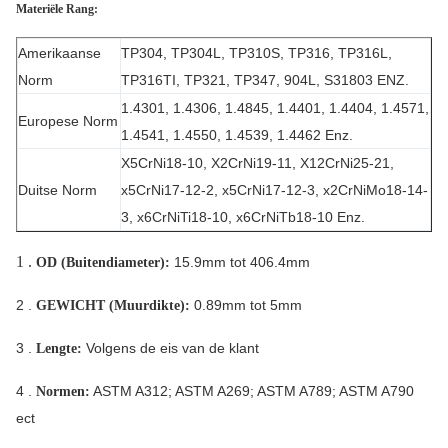
(152,4)
- 0
Materiële Rang:
6“
+1“ (25,4)
0,109“ (2,77)
+/0,030“ (0,76)
+/10,0%
Amerikaanse
TP304, TP304L, TP310S, TP316, TP316L,
(152,4)
- 0
Norm
TP316TI, TP321, TP347, 904L, S31803 ENZ.
8“
+0.061“ (1,55)
+1“ (25,4)
0,109“ (2,77)
+/10,0%
1.4301, 1.4306, 1.4845, 1.4401, 1.4404, 1.4571,
(203,2)
/0,031“ (0,79)
- 0
Europese Norm
1.4541, 1.4550, 1.4539, 1.4462 Enz.
X5CrNi18-10, X2CrNi19-11, X12CrNi25-21,
Duitse Norm
x5CrNi17-12-2, x5CrNi17-12-3, x2CrNiMo18-14-
3, x6CrNiTi18-10, x6CrNiTb18-10 Enz.
1 .
15.9mm tot 406.4mm
OD (Buitendiameter):
2 .
0.89mm tot 5mm
GEWICHT (Muurdikte):
3 .
Volgens de eis van de klant
Lengte:
4 .
ASTM A312; ASTM A269; ASTM A789; ASTM A790
Normen:
ect