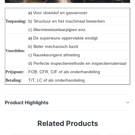
Voor vloeistof en gasvervoer
a)
b) Structuur en het machinaal bewerken
Toepassing:
c) Warmtewisselaarpijpen enz.
De superieure oppervlakte eindigt
a)
b) Beter mechanisch bezit
Voordelen:
c) Nauwkeurigere afmeting
d) Perfecte inspectiemethode en inspectiemateriaal
FOB, CFR, CIF of als onderhandeling
Prijspunt:
T/T, LC of als onderhandeling
Betaling:
Product Highlights
De industrielas 316 304 Ss van de het Roestvrije
Related Products
staalboiler van de Buisdiameter Prijzen van het de
Pijpenbuizenstelsel Productie Roestvrij staal