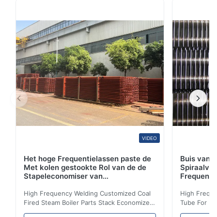
Mechanische Eigenschappen Rang Treksterkte
Yidesterkte Elogation Hardheid Oplossing Het
ontharden kgf/mm ² (N/mm ²) kgf/mm ² (N/mm ²) %
HRB (HV) ℃ ASTM TP ...
VIDEO
Het hoge Frequentielassen paste de
Buis van d
Met kolen gestookte Rol van de de
Spiraalvo
Stapeleconomiser van
Frequenti
Stoomketeldelen aan
van de Ec
High Frequency Welding Customized Coal
High Freque
Fired Steam Boiler Parts Stack Economizer
Tube For Ec
Coil Boiler economizer Boiler Economizer is
economizer 