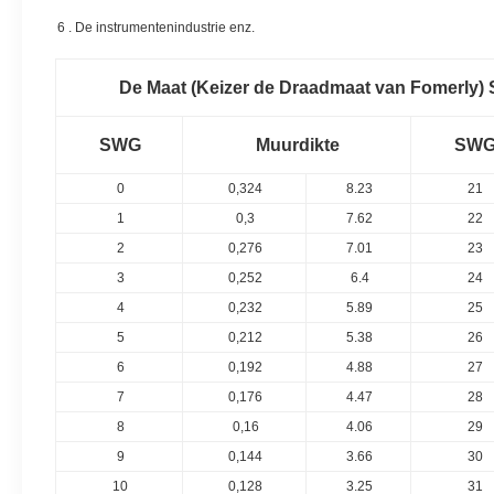
6 . De instrumentenindustrie enz.
De Maat (Keizer de Draadmaat van Fomerly)
SWG
Muurdikte
SW
0
0,324
8.23
21
1
0,3
7.62
22
2
0,276
7.01
23
3
0,252
6.4
24
4
0,232
5.89
25
5
0,212
5.38
26
6
0,192
4.88
27
7
0,176
4.47
28
8
0,16
4.06
29
9
0,144
3.66
30
10
0,128
3.25
31