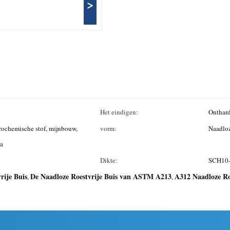
>
Het eindigen:
Onthard
trochemische stof, mijnbouw,
vorm:
Naadlo
ba
Dikte:
SCH10
rije Buis
De Naadloze Roestvrije Buis van ASTM A213
A312 Naadloze Ro
,
,