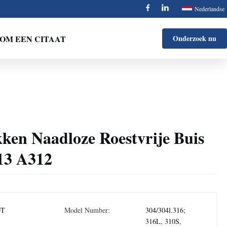
Nederlandse
OM EEN CITAAT
Onderzoek nu
ken Naadloze Roestvrije Buis
13 A312
DT
Model Number:
304/304l.316;
316L, 310S,