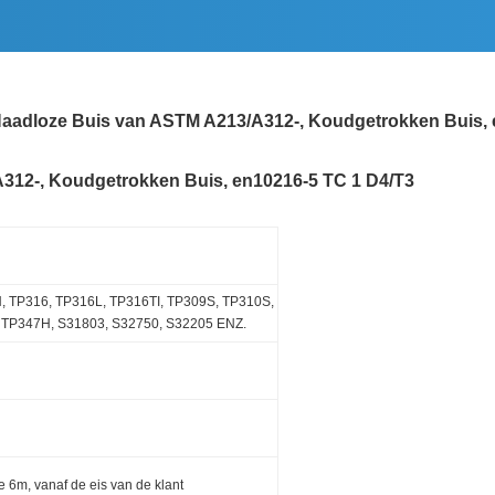
 Naadloze Buis van ASTM A213/A312-, Koudgetrokken Buis,
A312-, Koudgetrokken Buis, en10216-5 TC 1 D4/T3
, TP316, TP316L, TP316TI, TP309S, TP310S,
 TP347H, S31803, S32750, S32205 ENZ.
 6m, vanaf de eis van de klant