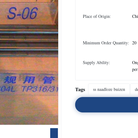
Place of Origin:
Chi
Minimum Order Quantity:
20 
Supply Ability:
On
pe
Tags
ss naadloze buizen
d