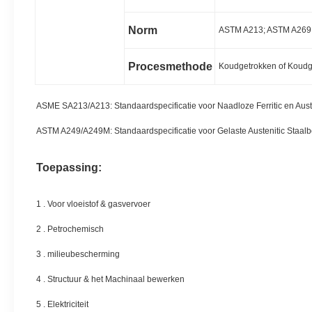
Norm
ASTM A213; ASTM A269;
Procesmethode
Koudgetrokken of Koudg
ASME SA213/A213: Standaardspecificatie voor Naadloze Ferritic en Austen
ASTM A249/A249M: Standaardspecificatie voor Gelaste Austenitic Staalboi
Toepassing:
1 .
Voor vloeistof & gasvervoer
2 . Petrochemisch
3 . milieubescherming
4 . Structuur & het Machinaal bewerken
5 . Elektriciteit