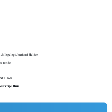
 & Ingelegd/onthard Helder
ze ronde
-SCH160
estvrije Buis