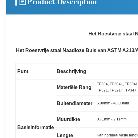
Product Description
Het Roestvrije staal
Het Roestvrije staal Naadloze Buis van ASTM A213/
Punt
Beschrijving
TP304, TP304L, TP304H
Materiële Rang
TP321, TP321H, TP347,
Buitendiameter
6.00mm - 48.00mm
Muurdikte
0.71mm - 2.11mm
Basisinformatie
Lengte
Kan normaal vaste lengte