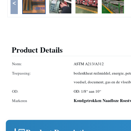
<
Product Details
Norm:
ASTM A213/A312
Toepassing:
boiler&heat ruilmiddel, energie, pe
voedsel, document, gas en de vloei
OD:
OD: 1/8“ aan 10“
Koudgetrokken Naadloze Roestv
Markeren