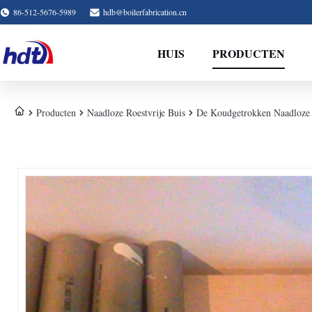
86-512-5676-5989
hdb@boilerfabrication.cn
HUIS
PRODUCTEN
Producten
Naadloze Roestvrije Buis
De Koudgetrokken Naadloze