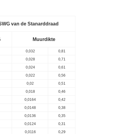
 SWG van de Stanarddraad
G
Muurdikte
0,032
0,81
0,028
0,71
0,024
0,61
0,022
0,56
0,02
0,51
0,018
0,46
0,0164
0,42
0,0148
0,38
0,0136
0,35
0,0124
0,31
0,0116
0,29