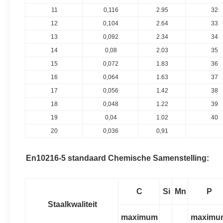
11
0,116
2.95
32
12
0,104
2.64
33
13
0,092
2.34
34
14
0,08
2.03
35
15
0,072
1.83
36
16
0,064
1.63
37
17
0,056
1.42
38
18
0,048
1.22
39
19
0,04
1.02
40
20
0,036
0,91
En10216-5 standaard Chemische Samenstelling:
C
Si
Mn
P
Staalkwaliteit
maximum
maximu