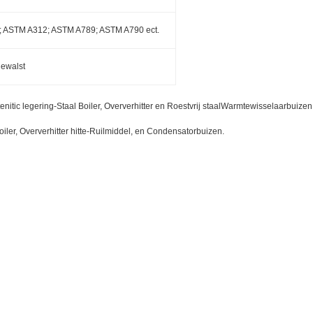
 ASTM A312; ASTM A789; ASTM A790 ect.
ewalst
itic legering-Staal Boiler, Oververhitter en Roestvrij staalWarmtewisselaarbuizen
ler, Oververhitter hitte-Ruilmiddel, en Condensatorbuizen.