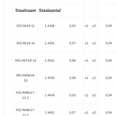
Staalnaam
Staalaantal
X2CrNi19-11
1.4306
0,03
≤1
≤2
0,04
X5CrNi18-10
1.4301
0,07
≤1
≤2
0,04
X6CrNiTi18-10
1.4541
0,08
≤1
≤2
0,04
X6CrNiNb18-
1.4550
0,08
≤1
≤2
0,04
10
X2CrNiMo17-
1.4404
0,03
≤1
≤2
0,04
12-2
X5CrNiMo17-
1.4401
0,07
≤1
≤2
0,04
12-2