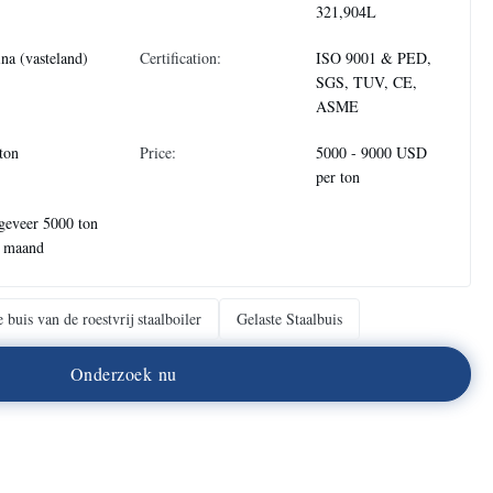
321,904L
na (vasteland)
Certification:
ISO 9001 & PED,
SGS, TUV, CE,
ASME
ton
Price:
5000 - 9000 USD
per ton
geveer 5000 ton
r maand
e buis van de roestvrij staalboiler
Gelaste Staalbuis
O
n
d
e
r
z
o
e
k
n
u