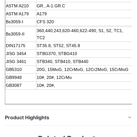
ASTM A210
GR., A-1.GR.C
ASTM A179
A179
Bs3059-I
CFS 320
360,440,243,620-460,622-490, S1, S2, TC1,
Bs3059-II
TC2
DIN17175
ST35.8, ST52, ST45.8
JISG 3454
STBG370, STBG410
JISG 3461
STB340, STB410, STB440
GB5310
20G, 15MoG, 12CrMoG, 12Cr2MoG, 15CrMoG
GB9948
10#, 20#, 12CrMo
GB3087
10#, 20#,
Product Highlights
De Buis van de Koolstofstaalboiler (Boilerbuis,