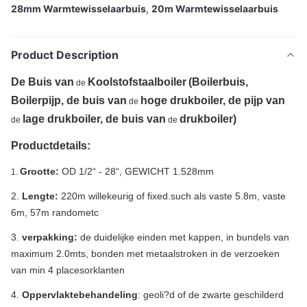
28mm Warmtewisselaarbuis
,
20m Warmtewisselaarbuis
Product Description
De Buis van
Koolstofstaalboiler
(Boilerbuis,
de
Boilerpijp, de buis van
hoge drukboiler, de pijp van
de
lage drukboiler, de buis van
drukboiler)
de
de
Productdetails:
Grootte:
OD 1/2“ - 28“, GEWICHT 1.528mm
1.
2.
Lengte:
220m willekeurig of fixed.such als vaste 5.8m, vaste
6m, 57m randometc
3.
verpakking:
de duidelijke einden met kappen, in bundels van
maximum 2.0mts, bonden met metaalstroken in de verzoeken
van min 4 placesorklanten
4.
Oppervlaktebehandeling
: geoli?d of de zwarte geschilderd