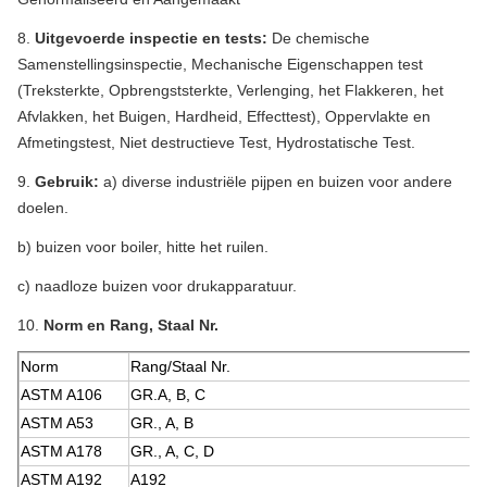
8.
Uitgevoerde inspectie en tests:
De chemische
Samenstellingsinspectie, Mechanische Eigenschappen test
(Treksterkte, Opbrengststerkte, Verlenging, het Flakkeren, het
Afvlakken, het Buigen, Hardheid, Effecttest), Oppervlakte en
Afmetingstest, Niet destructieve Test, Hydrostatische Test.
9.
Gebruik:
a) diverse industriële pijpen en buizen voor andere
doelen.
b) buizen voor boiler, hitte het ruilen.
c) naadloze buizen voor drukapparatuur.
10.
Norm en Rang, Staal Nr.
Norm
Rang/Staal Nr.
ASTM A106
GR.A, B, C
ASTM A53
GR., A, B
ASTM A178
GR., A, C, D
ASTM A192
A192