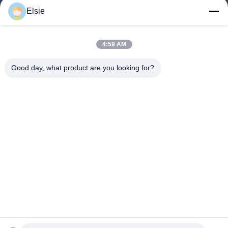
Elsie
Huis
Producten
4:59 AM
Ongeveer Ons
Good day, what product are you looking for?
Fabrieksreis
Kwaliteitscontrole
Contacteer Ons
Verzoek Om Een Citaat
Follow Us
©2020- ZHANGJIAGANG HUA DONG ENERGY TECHNOLOGY CO.,LTD.