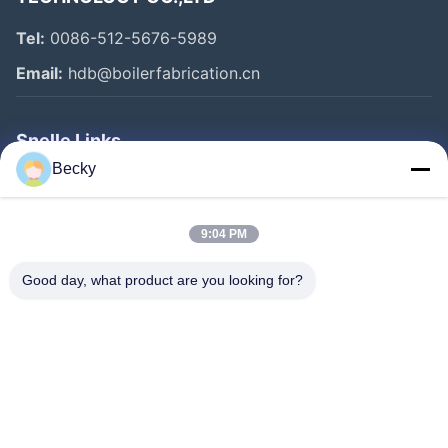
Tel:
0086-512-5676-5989
Email:
hdb@boilerfabrication.cn
Snelle Links
Becky
Huis
Producten
9:04 PM
Ongeveer Ons
Good day, what product are you looking for?
Fabrieksreis
Kwaliteitscontrole
Contacteer Ons
Verzoek Om Een Citaat