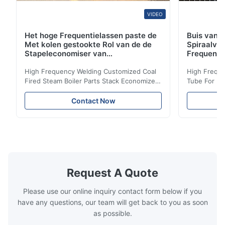
VIDEO
Het hoge Frequentielassen paste de
Buis van d
Met kolen gestookte Rol van de de
Spiraalvo
Stapeleconomiser van
Frequenti
Stoomketeldelen aan
van de Ec
High Frequency Welding Customized Coal
High Freque
Fired Steam Boiler Parts Stack Economizer
Tube For Ec
Coil Boiler economizer Boiler Economizer is
economizer 
the energy improving device that helps to
energy impr
Contact Now
reduce the cost of operation by saving the
reduce the 
fuel. The economizer in Boiler tends to
fuel. The ec
make the system more energy efficient. In
make the sy
boilers, economizers are generally
boilers, ec
designed to exchange heat with the fluid,
designed to
generally water. The exhaust from the
generally w
boilers is generally in the temperature
boilers is g
Request A Quote
range of 200°C – 250°C, so there
range of 20
huge
Please use our online inquiry contact form below if you
have any questions, our team will get back to you as soon
as possible.