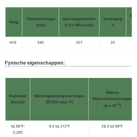
MA
Treksterktempa
Opbrengststerkte
Verlenging
Rang
ha
(min)
0,2% MPa (min)
%
(B
409
380
207
20
Fysische eigenschappen:
Elektro
Dichtheid
Warmtegeleidingsvermogen
Weerstandsvermogen
lbm/in3
(BTU/h voet °F)
-6
(in x 10
)
bij 68°F:
9.4 bij 212°F
28.3 bij 68°F
0,280