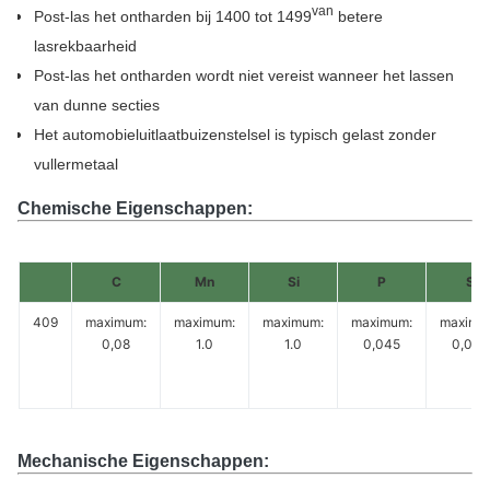
van
Post-las het ontharden bij 1400 tot 1499
betere
lasrekbaarheid
Post-las het ontharden wordt niet vereist wanneer het lassen
van dunne secties
Het automobieluitlaatbuizenstelsel is typisch gelast zonder
vullermetaal
Chemische Eigenschappen:
C
Mn
Si
P
S
409
maximum:
maximum:
maximum:
maximum:
maximu
0,08
1.0
1.0
0,045
0,045
Mechanische Eigenschappen: