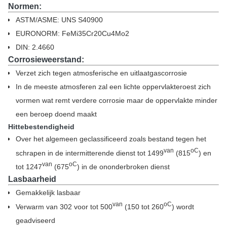
Normen:
ASTM/ASME: UNS S40900
EURONORM: FeMi35Cr20Cu4Mo2
DIN: 2.4660
Corrosieweerstand:
Verzet zich tegen atmosferische en uitlaatgascorrosie
In de meeste atmosferen zal een lichte oppervlakteroest zich
vormen wat remt verdere corrosie maar de oppervlakte minder
een beroep doend maakt
Hittebestendigheid
Over het algemeen geclassificeerd zoals bestand tegen het
van
oC
schrapen in de intermitterende dienst tot 1499
(815
) en
van
oC
tot 1247
(675
) in de ononderbroken dienst
Lasbaarheid
Gemakkelijk lasbaar
van
oC
Verwarm van 302 voor tot 500
(150 tot 260
) wordt
geadviseerd