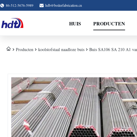
86-512-5676-5989
hdb@boilerfabrication.cn
HUIS
PRODUCTEN
Producten
koolstofstaal naadloze buis
Buis SA106 SA 210 A1 van 