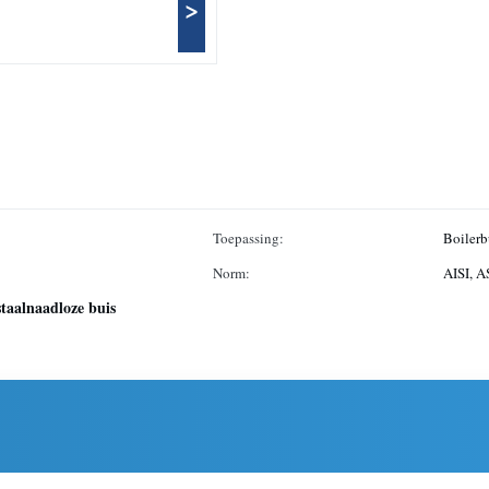
>
Toepassing:
Boilerb
Norm:
AISI, A
staalnaadloze buis