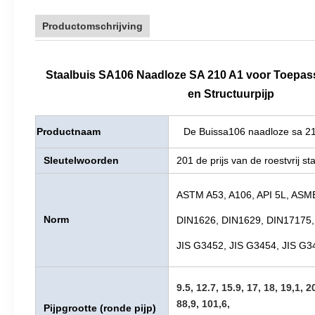
Productomschrijving
Staalbuis SA106 Naadloze SA 210 A1 voor Toepass
en Structuurpijp
Productnaam
De Buissa106 naadloze sa 210
Sleutelwoorden
201 de prijs van de roestvrij sta
ASTM A53, A106, API 5L, AS
Norm
DIN1626, DIN1629, DIN17175,
JIS G3452, JIS G3454, JIS G3
9.5, 12.7, 15.9, 17, 18, 19,1, 2
88,9, 101,6,
Pijpgrootte
(ronde pijp)