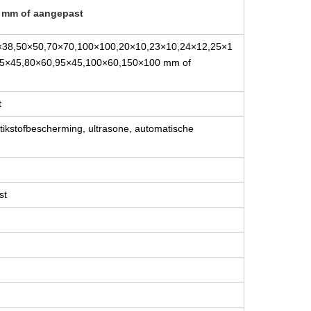
 mm of aangepast
×38,50×50,70×70,100×100,20×10,23×10,24×12,25×1
75×45,80×60,95×45,100×60,150×100 mm of
t
tikstofbescherming, ultrasone, automatische
st