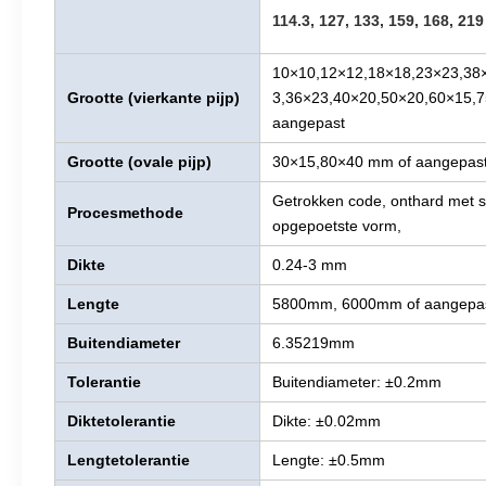
114.3, 127, 133, 159, 168,
219
10×10,12×12,18×18,23×23,38
Grootte (vierkante pijp)
3,36×23,40×20,50×20,60×15,
aangepast
Grootte (ovale pijp)
30×15,80×40 mm of aangepas
Getrokken code, onthard met s
Procesmethode
opgepoetste vorm,
Dikte
0.24-3 mm
Lengte
5800mm, 6000mm of aangepa
Buitendiameter
6.35219mm
Tolerantie
Buitendiameter: ±0.2mm
Dikte
tolerantie
Dikte: ±0.02mm
Lengtetolerantie
Lengte: ±0.5mm