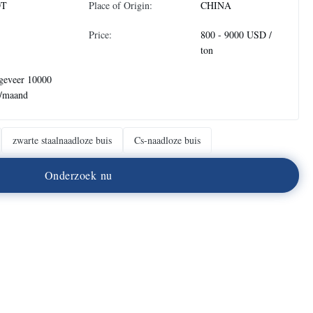
DT
Place of Origin:
CHINA
Price:
800 - 9000 USD /
ton
geveer 10000
n/maand
zwarte staalnaadloze buis
Cs-naadloze buis
O
n
d
e
r
z
o
e
k
n
u