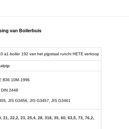
ing van Boilerbuis
 a1-boiler 192 van het pijpstaal runchi HETE verkoop
alpijp
ME B36.10M-1996
 DIN 2448
455, JIS G3456, JIS G3457, JIS G3461
0, 21, 22,2, 23, 25,4, 28, 318, 35, 60, 63,5, 73, 76,2,