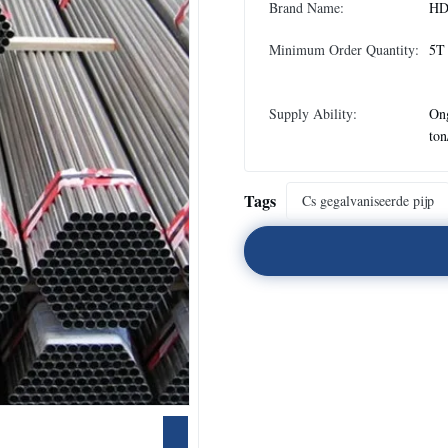
Brand Name:
H
Minimum Order Quantity:
5T
Supply Ability:
On
to
Tags
Cs gegalvaniseerde pijp