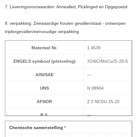
7. Leveringsvoorwaarden: Annealled, Picklinged en Opgepoetst
8. verpakking: Zeewaardige houten gevallen/staal - ontworpen
triplexgevallen/eenvoudige verpakking
Materieel Nr.
1.4539
ENGELS symbool (plotseling)
X1NiCrMoCu25-20-5
AISI/SAE
—
UNS
N 08904
AFNOR
Z 2 NCDU 25-20
B.S.
—
Chemische samenstelling ¹
legering
legering 904 L