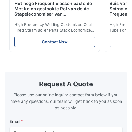
Het hoge Frequentielassen paste de
Buis van d
Met kolen gestookte Rol van de de
Spiraalvo
Stapeleconomiser van
Frequenti
Stoomketeldelen aan
van de Ec
High Frequency Welding Customized Coal
High Freque
Fired Steam Boiler Parts Stack Economizer
Tube For Ec
Coil Boiler economizer Boiler Economizer is
economizer 
the energy improving device that helps to
energy impr
Contact Now
reduce the cost of operation by saving the
reduce the 
fuel. The economizer in Boiler tends to
fuel. The ec
make the system more energy efficient. In
make the sy
boilers, economizers are generally
boilers, ec
designed to exchange heat with the fluid,
designed to
generally water. The exhaust from the
generally w
boilers is generally in the temperature
boilers is g
Request A Quote
range of 200°C – 250°C, so there
range of 20
huge
Please use our online inquiry contact form below if you
have any questions, our team will get back to you as soon
as possible.
Email
*