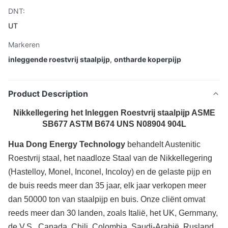
DNT:
UT
Markeren
inleggende roestvrij staalpijp
,
ontharde koperpijp
Product Description
Nikkellegering het Inleggen Roestvrij staalpijp ASME
SB677 ASTM B674 UNS N08904 904L
Hua Dong Energy Technology
behandelt Austenitic
Roestvrij staal, het naadloze Staal van
de
Nikkellegering
(Hastelloy, Monel, Inconel, Incoloy) en de gelaste pijp en
de buis reeds meer dan 35 jaar, elk jaar verkopen meer
dan 50000 ton van staalpijp en buis. Onze cliënt omvat
reeds meer dan 30 landen, zoals Italië, het UK, Gernmany,
de V.S., Canada, Chili, Colombia, Saudi-Arabië, Rusland,