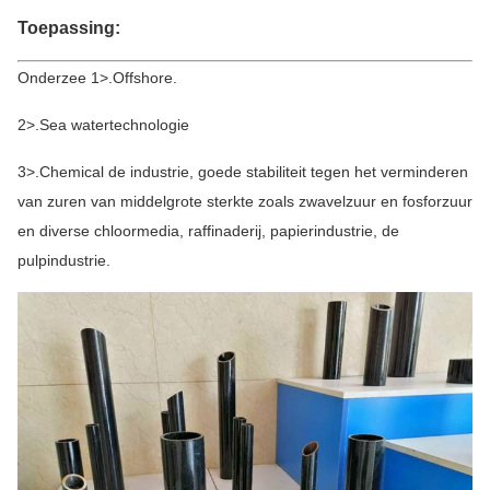
en moeten afhankelijk van de specifieke
Toepassing:
gebruiksvoorwaarden worden herzien)
Onderzee 1>.Offshore.
2>.Sea watertechnologie
3>.Chemical de industrie, goede stabiliteit tegen het verminderen
van zuren van middelgrote sterkte zoals zwavelzuur en fosforzuur
en diverse chloormedia, raffinaderij, papierindustrie, de
pulpindustrie.