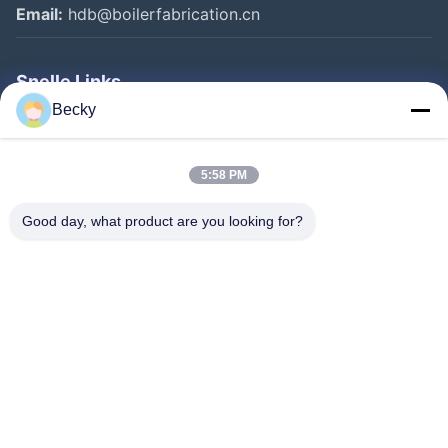
Email:
hdb@boilerfabrication.cn
Snelle Links
Becky
Huis
Producten
5:58 PM
Ongeveer Ons
Good day, what product are you looking for?
Fabrieksreis
Kwaliteitscontrole
Contacteer Ons
Verzoek Om Een Citaat
Follow Us