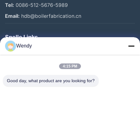
Tel:
0086-512-5676-5989
Email:
hdb@boilerfabrication.cn
Snelle Links
Wendy
Huis
Producten
4:15 PM
Ongeveer Ons
Good day, what product are you looking for?
Fabrieksreis
Kwaliteitscontrole
Contacteer Ons
Verzoek Om Een Citaat
Follow Us