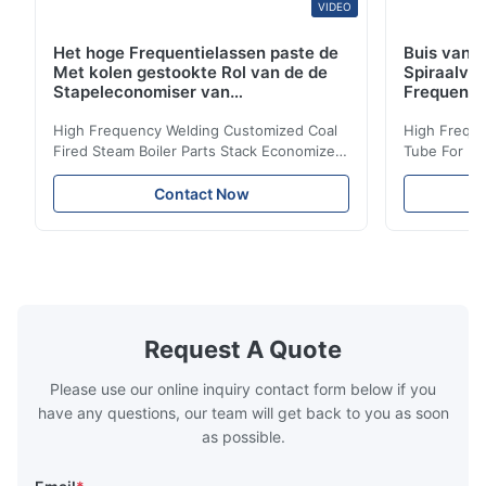
VIDEO
Het hoge Frequentielassen paste de
Buis van d
Met kolen gestookte Rol van de de
Spiraalvo
Stapeleconomiser van
Frequenti
Stoomketeldelen aan
van de Ec
High Frequency Welding Customized Coal
High Freque
Fired Steam Boiler Parts Stack Economizer
Tube For Ec
Coil Boiler economizer Boiler Economizer is
economizer 
the energy improving device that helps to
energy impr
Contact Now
reduce the cost of operation by saving the
reduce the 
fuel. The economizer in Boiler tends to
fuel. The ec
make the system more energy efficient. In
make the sy
boilers, economizers are generally
boilers, ec
designed to exchange heat with the fluid,
designed to
generally water. The exhaust from the
generally w
boilers is generally in the temperature
boilers is g
Request A Quote
range of 200°C – 250°C, so there
range of 20
huge
Please use our online inquiry contact form below if you
have any questions, our team will get back to you as soon
as possible.