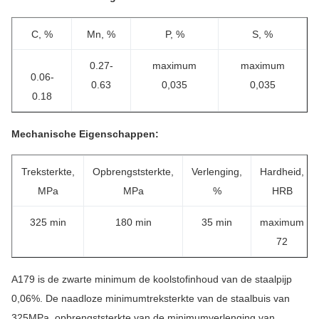
C, %
Mn, %
P, %
S, %
0.27-
maximum
maximum
0.06-
0.63
0,035
0,035
0.18
Mechanische Eigenschappen:
Treksterkte,
Opbrengststerkte,
Verlenging,
Hardheid,
MPa
MPa
%
HRB
325 min
180 min
35 min
maximum
72
A179 is de zwarte minimum de koolstofinhoud van de staalpijp
0,06%. De naadloze minimumtreksterkte van de staalbuis van
325MPa, opbrengststerkte van de minimumverlenging van