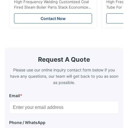
High Frequency Welding Customized Coal
High Freque
Fired Steam Boiler Parts Stack Economizer
Tube For Ec
Coil Boiler economizer Boiler Economizer is
economizer 
the energy improving device that helps to
energy impr
Contact Now
reduce the cost of operation by saving the
reduce the 
fuel. The economizer in Boiler tends to
fuel. The ec
make the system more energy efficient. In
make the sy
boilers, economizers are generally
boilers, ec
designed to exchange heat with the fluid,
designed to
generally water. The exhaust from the
generally w
boilers is generally in the temperature
boilers is g
Request A Quote
range of 200°C – 250°C, so there
range of 20
huge
Please use our online inquiry contact form below if you
have any questions, our team will get back to you as soon
as possible.
Email
*
Phone / WhatsApp