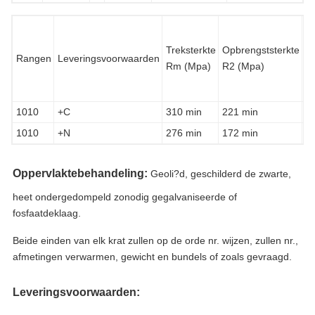
V
in
Treksterkte
Opbrengststerkte
Rangen
Leveringsvoorwaarden
lo
Rm (Mpa)
R2 (Mpa)
ri
(
1010
+C
310 min
221 min
1
1010
+N
276 min
172 min
3
Oppervlaktebehandeling:
Geoli?d, geschilderd de zwarte,
heet ondergedompeld zonodig gegalvaniseerde of
fosfaatdeklaag.
Beide einden van elk krat zullen op de orde nr. wijzen, zullen nr.,
afmetingen verwarmen, gewicht en bundels of zoals gevraagd.
Leveringsvoorwaarden: