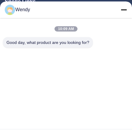
Snelle Links
Wendy
Huis
Producten
10:09 AM
Ongeveer Ons
Good day, what product are you looking for?
Fabrieksreis
Kwaliteitscontrole
Contacteer Ons
Verzoek Om Een Citaat
Follow Us