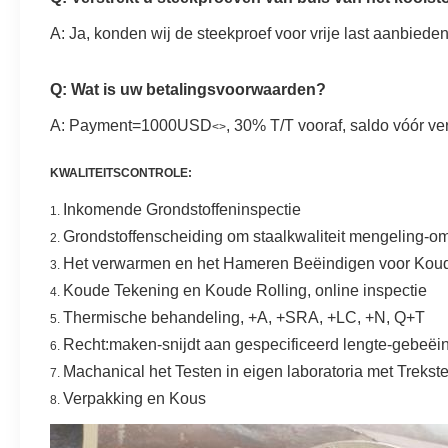
A: Ja, konden wij de steekproef voor vrije last aanbiede
Q: Wat is uw betalingsvoorwaarden?
A: Payment=1000USD
, 30% T/T vooraf, saldo vóór ve
<>
KWALITEITSCONTROLE:
Inkomende Grondstoffeninspectie
1.
Grondstoffenscheiding om staalkwaliteit mengeling-o
2.
Het verwarmen en het Hameren Beëindigen voor Kou
3.
Koude Tekening en Koude Rolling, online inspectie
4.
Thermische behandeling, +A, +SRA, +LC, +N, Q+T
5.
Recht:maken-snijdt aan gespecificeerd lengte-gebeëin
6.
Machanical het Testen in eigen laboratoria met Trekster
7.
Verpakking en Kous
8.