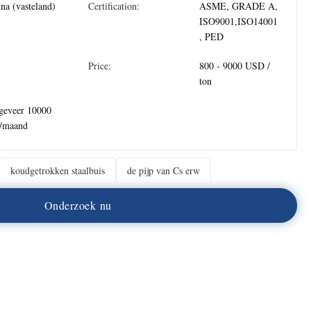
na (vasteland)
Certification:
ASME, GRADE A,
ISO9001,ISO14001
, PED
Price:
800 - 9000 USD /
ton
geveer 10000
n/maand
koudgetrokken staalbuis
de pijp van Cs erw
O
n
d
e
r
z
o
e
k
n
u