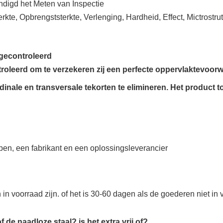
ndigd het Meten van Inspectie
rkte, Opbrengststerkte, Verlenging, Hardheid, Effect, Mictrostru
gecontroleerd
roleerd om te verzekeren zij een perfecte oppervlaktevoor
inale en transversale tekorten te elimineren.
Het product t
jpen, een fabrikant en een oplossingsleverancier
n voorraad zijn. of het is 30-60 dagen als de goederen niet in v
 de naadloze staal? is het extra vrij of?