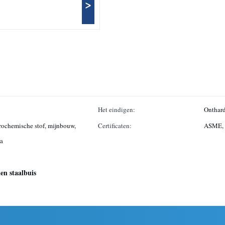
>
Het eindigen:
Onthard
trochemische stof, mijnbouw,
Certificaten:
ASME, 
ba
en staalbuis