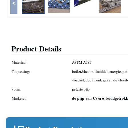
<
Product Details
Materiaal:
ASTM A787
Toepassing:
boiler&heat ruilmiddel, energie, pe
voedsel, document, gas en de vloei
vorm:
gelaste pijp
de pijp van Cs erw
koudgetrokk
Markeren
,