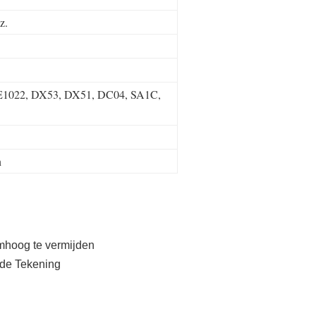
z.
E1022, DX53, DX51, DC04, SA1C,
n
omhoog te vermijden
ude Tekening