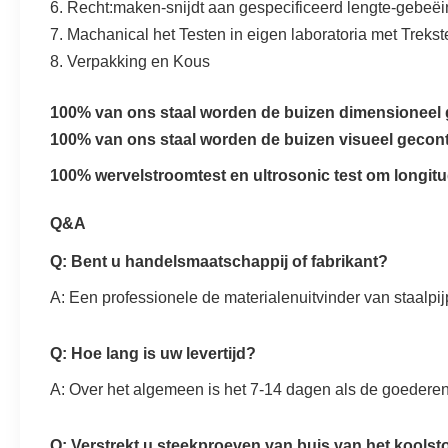
6. Recht:maken-snijdt aan gespecificeerd lengte-gebeëi
7. Machanical het Testen in eigen laboratoria met Trekste
8. Verpakking en Kous
100% van ons staal worden de buizen dimensioneel 
100% van ons staal worden de buizen visueel gecont
100% wervelstroomtest en ultrosonic test om longitud
Q&A
Q: Bent u handelsmaatschappij of fabrikant?
A: Een professionele de materialenuitvinder van staalpi
Q: Hoe lang is uw levertijd?
A: Over het algemeen is het 7-14 dagen als de goederen i
Q: Verstrekt u steekproeven van buis van het koolstof