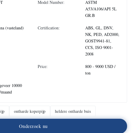
DT
Model Number:
ASTM
A53/A106/API 5L
GR.B
na (vasteland)
Certification:
ABS, GL, DNV,
NK, PED, AD2000,
GOST9941-81,
CCS, ISO 9001-
2008
Price:
800 - 9000 USD /
ton
geveer 10000
n/maand
ijp
ontharde koperpijp
heldere ontharde buis
O
n
d
e
r
z
o
e
k
n
u