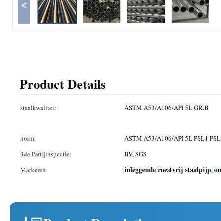
<
Product Details
staalkwaliteit:
ASTM A53/A106/API 5L GR.B
norm:
ASTM A53/A106/API 5L PSL1 PSL
3de Partijinspectie:
BV, SGS
inleggende roestvrij staalpijp
on
Markeren
,