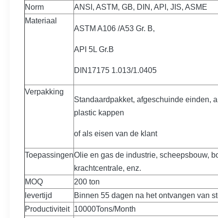
Norm
ANSI, ASTM, GB, DIN, API, JIS, ASME
Materiaal
ASTM A106 /A53 Gr. B,
API 5L Gr.B
DIN17175 1.013/1.0405
Verpakking
Standaardpakket, afgeschuinde einden, an
plastic kappen
of als eisen van de klant
Toepassingen
Olie en gas de industrie, scheepsbouw, b
krachtcentrale, enz.
MOQ
200 ton
levertijd
Binnen 55 dagen na het ontvangen van st
Productiviteit
10000Tons/Month