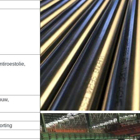
tiroestolie,
ouw,
orting