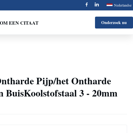
Nederlandse
OM EEN CITAAT
Onderzoek nu
Ontharde Pijp/het Ontharde
BuisKoolstofstaal 3 - 20mm