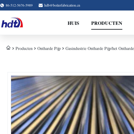
86-512-5676-5989
hdb@boilerfabrication.cn
HUIS
PRODUCTEN
Producten
Ontharde Pijp
Gasindustrie Ontharde Pijp/het Onthar