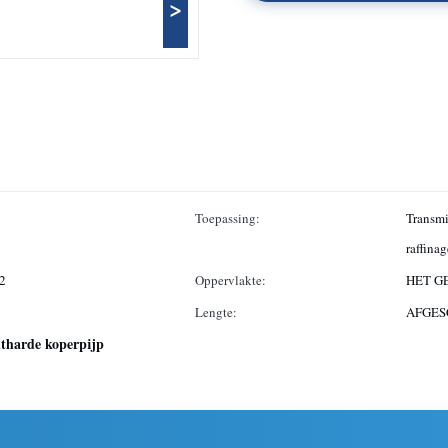
>
Toepassing:
Transmi
raffina
2
Oppervlakte:
HET G
Lengte:
AFGES
tharde koperpijp