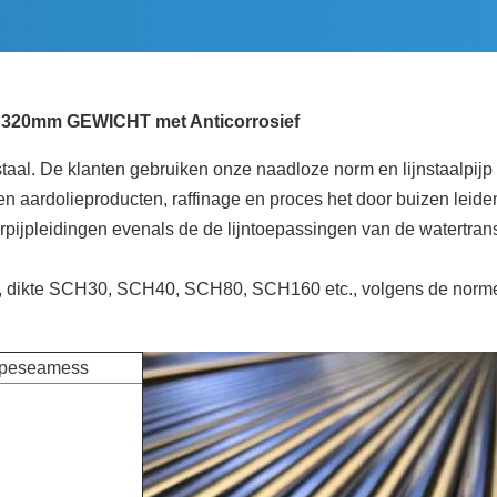
al 320mm GEWICHT met Anticorrosief
taal. De klanten gebruiken onze naadloze norm en lijnstaalpijp
en aardolieproducten, raffinage en proces het door buizen lei
rpijpleidingen evenals de de lijntoepassingen van de watertran
, dikte SCH30, SCH40, SCH80, SCH160 etc., volgens de norme
pipeseamess