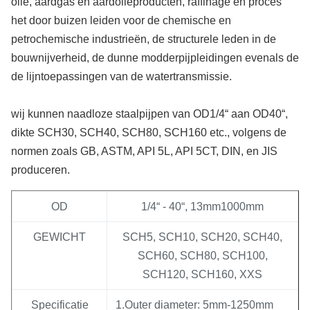
olie, aardgas en aardolieproducten, raffinage en proces
het door buizen leiden voor de chemische en
petrochemische industrieën, de structurele leden in de
bouwnijverheid, de dunne modderpijpleidingen evenals de
de lijntoepassingen van de watertransmissie.
wij kunnen naadloze staalpijpen van OD1/4“ aan OD40“,
dikte SCH30, SCH40, SCH80, SCH160 etc., volgens de
normen zoals GB, ASTM, API 5L, API 5CT, DIN, en JIS
produceren.
OD
1/4“ - 40“, 13mm1000mm
GEWICHT
SCH5, SCH10, SCH20, SCH40,
SCH60, SCH80, SCH100,
SCH120, SCH160, XXS
Specificatie
1.Outer diameter: 5mm-1250mm