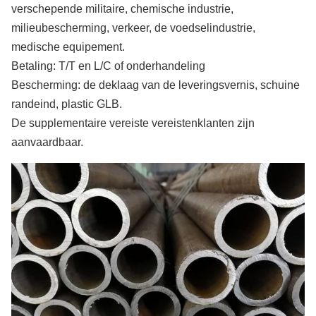
verschepende militaire, chemische industrie,
klantenvereiste produceren
ERW-Staalpijp
1“
SCH20,30,40,60,
ASRM A53
milieubescherming, verkeer, de voedselindustrie,
aan
STD, XS, 80
medische equipement.
Certificaten
1. Milieubeheersysteemcertificaat
28“
Betaling: T/T en L/C of onderhandeling
2. Het Certificaat van het
Bescherming: de deklaag van de leveringsvernis, schuine
kwaliteitssysteem
randeind, plastic GLB.
Spiraalvormige
8“
SCH20,30,40,60,
AY/T5037-
De supplementaire vereiste vereistenklanten zijn
staalpijp
aan
STD, XS, 80
3. API
aanvaardbaar.
36“
4. ISO
5. Andere certificaten
Procesmethode
1. Koudgetrokken
2. koudgewalst
3. Warmgewalst