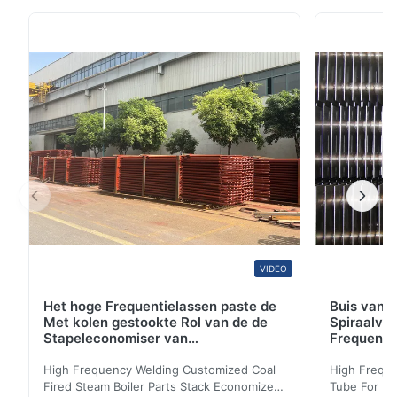
X70 Wij produceren de hoogste producten van het
kwaliteitsstaal. De klanten gebruiken onze naadloze
norm en lijnstaalpijp voor een verscheidenheid van
kritieke toepassingen, met inbegrip van de ...
VIDEO
Het hoge Frequentielassen paste de
Buis van d
Met kolen gestookte Rol van de de
Spiraalvo
Stapeleconomiser van
Frequenti
Stoomketeldelen aan
van de Ec
High Frequency Welding Customized Coal
High Freque
Fired Steam Boiler Parts Stack Economizer
Tube For Ec