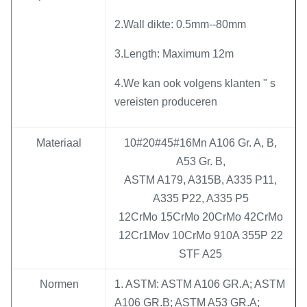
2.Wall dikte: 0.5mm--80mm
3.Length: Maximum 12m
4.We kan ook volgens klanten " s
vereisten produceren
Materiaal
10#20#45#16Mn A106 Gr. A, B,
A53 Gr. B,
ASTM A179, A315B, A335 P11,
A335 P22, A335 P5
12CrMo 15CrMo 20CrMo 42CrMo
12Cr1Mov 10CrMo 910A 355P 22
STF A25
Normen
1. ASTM: ASTM A106 GR.A; ASTM
A106 GR.B; ASTM A53 GR.A;