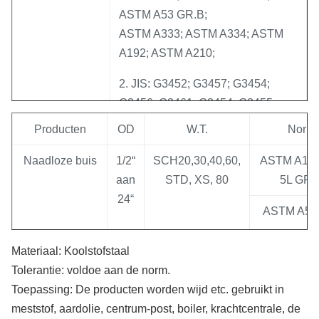
ASTM A53 GR.B;
ASTM A333; ASTM A334; ASTM
A192; ASTM A210;
2. JIS: G3452; G3457; G3454;
G3456; G3461; G3454; G3455;
STPG38; STPG38; STS38;
Producten
OD
W.T.
Norm
STPT42; STB42; STS42; STS49;
Naadloze buis
1/2“
SCH20,30,40,60,
ASTM A106
STPT49
aan
STD, XS, 80
5L GR.
3. DIN: ST33; ST38ST35; ST42;
24“
ST45; ST52.4; ST52; TT St35N;
ASTM A53
10Ni14; 15Mo3
Materiaal: Koolstofstaal
4. API: APL 5LAPI 5CT; API
Pijplijn
3“
SCH20,30,40,60,
API5LGR.B
Tolerantie: voldoe aan de norm.
LIJNpijp etc.
aan
STD, XS
X52, X6
Toepassing: De producten worden wijd etc. gebruikt in
18“
meststof, aardolie, centrum-post, boiler, krachtcentrale, de
5. wij kunnen ook volgens