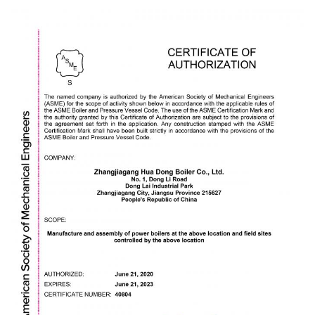
Gebruikswaaier
1. structral pijp
2. olie of gasvervoer
3. vloeibare pijp
4. lijnpijp
5. boorpijp
6. boilerpijp
7. ander gebruik wij volgens
klantenvereiste kunnen
veroorzaken
verpakking
1. Pp
2. PE