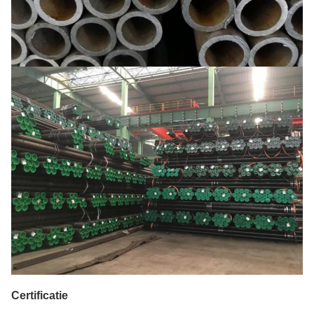
4. ERW
5. ZAAG
6. EFW
7. LASW
Gebeëindigd
1. Opgepoetst handboek
gezicht
2. opgepoetst mechanisch
3. zwarte verf op het gezicht
4. antiroestolie en kappen op beide
einden
5. gegalvaniseerd
Certificatie