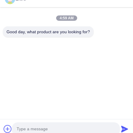
Huis
Producten
4:59 AM
Ongeveer Ons
Good day, what product are you looking for?
Fabrieksreis
Kwaliteitscontrole
Contacteer Ons
Verzoek Om Een Citaat
Follow Us
©2020- ZHANGJIAGANG HUA DONG ENERGY TECHNOLOGY CO.,LTD.
Alle rechten voorbehouden