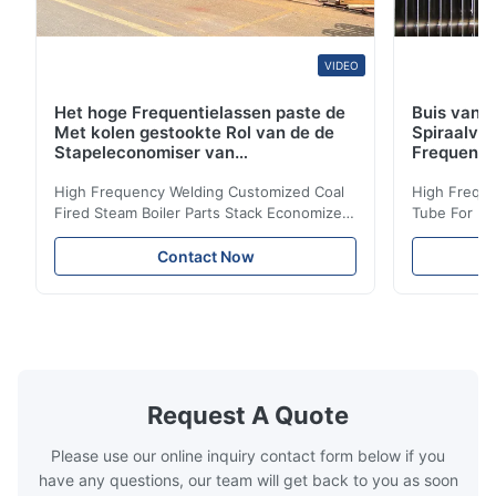
VIDEO
Het hoge Frequentielassen paste de
Buis van d
Met kolen gestookte Rol van de de
Spiraalvo
Stapeleconomiser van
Frequenti
Stoomketeldelen aan
van de Ec
High Frequency Welding Customized Coal
High Freque
Fired Steam Boiler Parts Stack Economizer
Tube For Ec
Coil Boiler economizer Boiler Economizer is
economizer 
the energy improving device that helps to
energy impr
Contact Now
reduce the cost of operation by saving the
reduce the 
fuel. The economizer in Boiler tends to
fuel. The ec
make the system more energy efficient. In
make the sy
boilers, economizers are generally
boilers, ec
designed to exchange heat with the fluid,
designed to
generally water. The exhaust from the
generally w
boilers is generally in the temperature
boilers is g
Request A Quote
range of 200°C – 250°C, so there
range of 20
huge
Please use our online inquiry contact form below if you
have any questions, our team will get back to you as soon