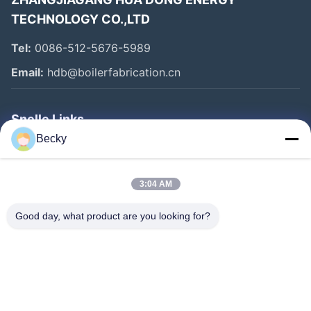
TECHNOLOGY CO.,LTD
Tel:
0086-512-5676-5989
Email:
hdb@boilerfabrication.cn
Snelle Links
Becky
Huis
Producten
3:04 AM
Ongeveer Ons
Good day, what product are you looking for?
Fabrieksreis
Kwaliteitscontrole
Contacteer Ons
Verzoek Om Een Citaat