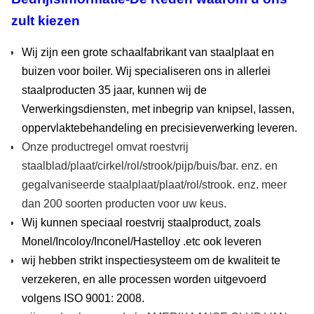
KR
zult kiezen
DH36
DNV, ABS, GL, LR, BV, CCS, RINA, NK,
KR
Wij zijn een grote schaalfabrikant van staalplaat en
EH36
DNV, ABS, GL, LR, BV, CCS, RINA, NK,
buizen voor boiler. Wij specialiseren ons in allerlei
KR
staalproducten 35 jaar, kunnen wij de
FH36
DNV, ABS, GL, LR, BV, CCS, RINA, NK,
KR
Verwerkingsdiensten, met inbegrip van knipsel, lassen,
oppervlaktebehandeling en precisieverwerking leveren.
API2HGR42
DNV, ABS, GL, LR, BV, CCS, RINA, NK,
KR
Onze productregel omvat roestvrij
API2HGr50
DNV, ABS, GL, LR, BV, CCS, RINA, NK,
staalblad/plaat/cirkel/rol/strook/pijp/buis/bar. enz. en
KR
gegalvaniseerde staalplaat/plaat/rol/strook. enz. meer
AH40
DNV, ABS, GL, LR, BV, CCS, RINA, NK,
dan 200 soorten producten voor uw keus.
KR
Wij kunnen speciaal roestvrij staalproduct, zoals
DH40
DNV, ABS, GL, LR, BV, CCS, RINA, NK,
KR
Monel/Incoloy/Inconel/Hastelloy .etc ook leveren
wij hebben strikt inspectiesysteem om de kwaliteit te
EH40
DNV, ABS, GL, LR, BV, CCS, RINA, NK,
KR
verzekeren, en alle processen worden uitgevoerd
volgens ISO 9001: 2008.