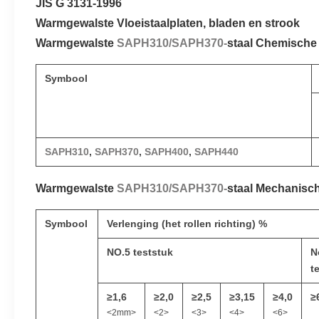
JIS G 3131-1996
Warmgewalste Vloeistaalplaten, bladen en strook
Warmgewalste
SAPH310/SAPH370-
staal Chemische
Symbool
SAPH310
,
SAPH370
,
SAPH400
,
SAPH440
Warmgewalste
SAPH310/SAPH370-
staal Mechanisc
Symbool
Verlenging (het rollen richting) %
NO.5 teststuk
N
t
≥1,6
≥2,0
≥2,5
≥3,15
≥4,0
≥
<2mm>
<2>
<3>
<4>
<6>