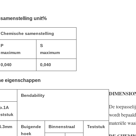
 samenstelling unit%
Chemische samenstelling
P
S
maximum
maximum
0,040
0,040
he eigenschappen
DIMENSIO
Bendability
De toepasseli
o.1A
wordt bepaald
eststuk
materiële wa
6.3mm
Buigende
Binnenstraal
Teststuk
hoek
DE CHEMI