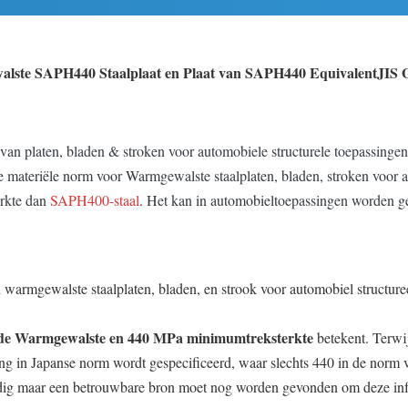
alste SAPH440 Staalplaat en Plaat van SAPH440 EquivalentJIS 
 van platen, bladen & stroken voor automobiele structurele toepassing
materiële norm voor Warmgewalste staalplaten, bladen, stroken voor aut
erkte dan
SAPH400-staal
. Het kan in automobieltoepassingen worden ge
warmgewalste staalplaten, bladen, en strook voor automobiel structuree
gde Warmgewalste en 440 MPa minimumtreksterkte
betekent. Terwi
ang in Japanse norm wordt gespecificeerd, waar slechts 440 in de nor
ldig maar een betrouwbare bron moet nog worden gevonden om deze infor