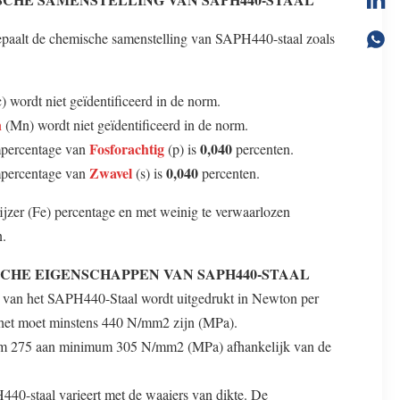
paalt de chemische samenstelling van SAPH440-staal zoals
) wordt niet geïdentificeerd in de norm.
n
(Mn) wordt niet geïdentificeerd in de norm.
Fosforachtig
0,040
percentage van
(p) is
percenten.
Zwavel
0,040
percentage van
(s) is
percenten.
 ijzer (Fe) percentage en met weinig te verwaarlozen
n.
CHE EIGENSCHAPPEN VAN SAPH440-STAAL
e van het SAPH440-Staal wordt uitgedrukt in Newton per
 het moet minstens 440 N/mm2 zijn (MPa).
um 275 aan minimum 305 N/mm2 (MPa) afhankelijk van de
40-staal varieert met de waaiers van dikte. De