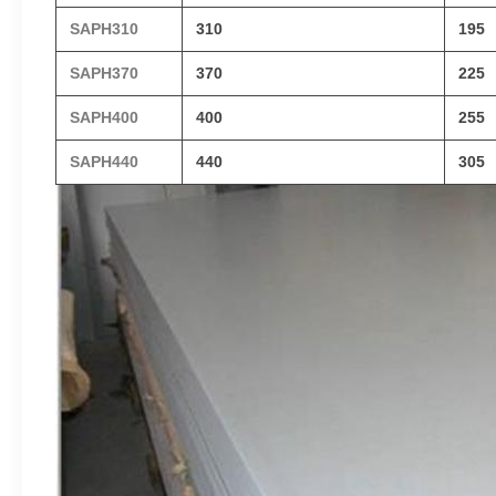
SAPH310
310
195
SAPH370
370
225
SAPH400
400
255
SAPH440
440
305