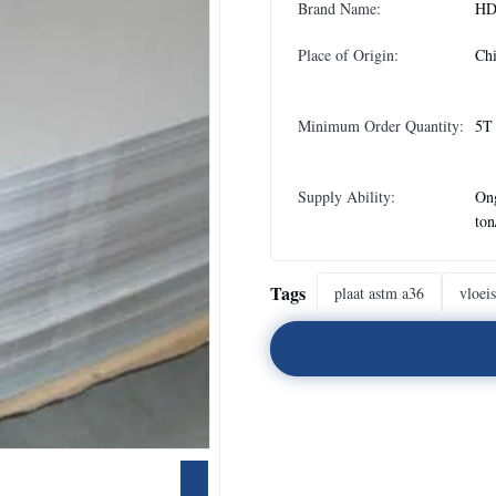
Brand Name:
H
Place of Origin:
Chi
Minimum Order Quantity:
5T
Supply Ability:
On
to
Tags
plaat astm a36
vloeis