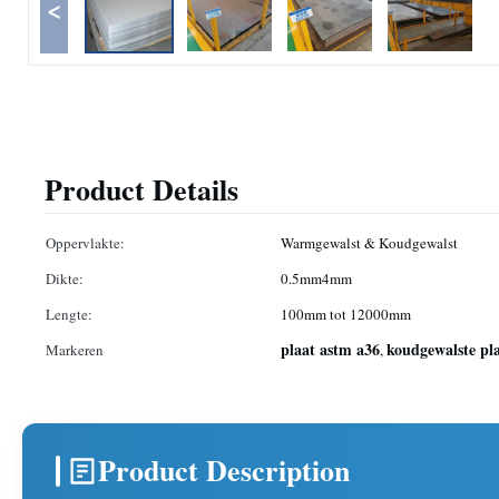
<
Product Details
Oppervlakte:
Warmgewalst & Koudgewalst
Dikte:
0.5mm4mm
Lengte:
100mm tot 12000mm
plaat astm a36
koudgewalste pl
Markeren
,
Product Description