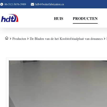
86-512-5676-5989
hdb@boilerfabrication.cn
HUIS
PRODUCTEN
Producten
De Bladen van de het Koolstofstaalplaat van douanecs