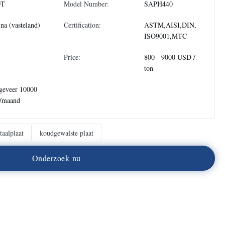
DT
Model Number:
SAPH440
na (vasteland)
Certification:
ASTM,AISI,DIN,
ISO9001,MTC
Price:
800 - 9000 USD /
ton
geveer 10000
n/maand
taalplaat
koudgewalste plaat
O
n
d
e
r
z
o
e
k
n
u