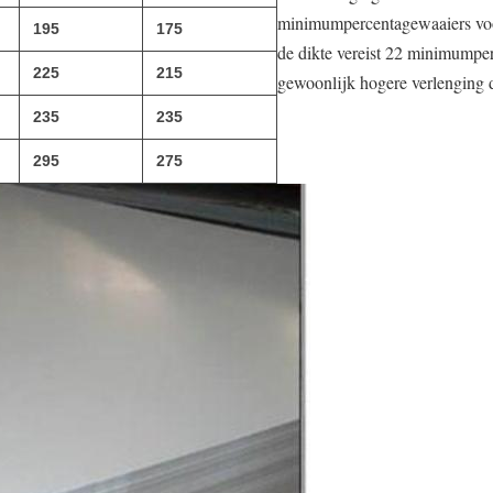
minimumpercentagewaaiers voor
195
175
de dikte vereist 22 minimumpe
225
215
gewoonlijk hogere verlenging 
235
235
295
275