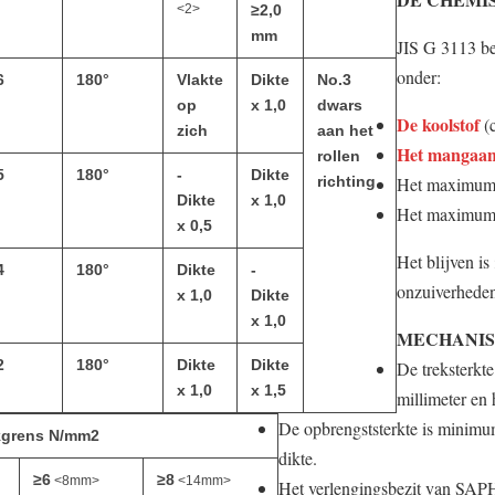
<2>
≥2,0
mm
JIS G 3113 be
onder:
6
180°
Vlakte
Dikte
No.3
op
x 1,0
dwars
De koolstof
(c
zich
aan het
Het mangaa
rollen
5
180°
-
Dikte
richting
Het maximum
Dikte
x 1,0
Het maximum
x 0,5
Het blijven is
4
180°
Dikte
-
onzuiverhede
x 1,0
Dikte
x 1,0
MECHANIS
2
180°
Dikte
Dikte
De treksterkt
x 1,0
x 1,5
millimeter en
De opbrengststerkte is minim
kgrens N/mm2
dikte.
≥6
≥8
<8mm>
<14mm>
Het verlengingsbezit van SAPH4