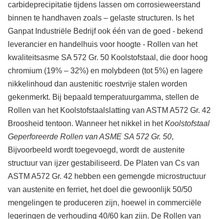
carbideprecipitatie tijdens lassen om corrosieweerstand
binnen te handhaven zoals – gelaste structuren. Is het
Ganpat Industriële Bedrijf ook één van de goed - bekend
leverancier en handelhuis voor hoogte - Rollen van het
kwaliteitsasme SA 572 Gr. 50 Koolstofstaal, die door hoog
chromium (19% – 32%) en molybdeen (tot 5%) en lagere
nikkelinhoud dan austenitic roestvrije stalen worden
gekenmerkt. Bij bepaald temperatuurgamma, stellen de
Rollen van het Koolstofstaalslatting van ASTM A572 Gr. 42
Broosheid tentoon. Wanneer het nikkel in het
Koolstofstaal
Geperforeerde Rollen van ASME SA 572 Gr. 50
,
de
Bijvoorbeeld wordt toegevoegd, wordt
austenite
structuur van ijzer gestabiliseerd. De Platen van Cs van
ASTM A572 Gr. 42 hebben een gemengde microstructuur
van austenite en ferriet, het doel die gewoonlijk 50/50
mengelingen te produceren zijn, hoewel in commerciële
legeringen de verhouding 40/60 kan zijn.
De Rollen van