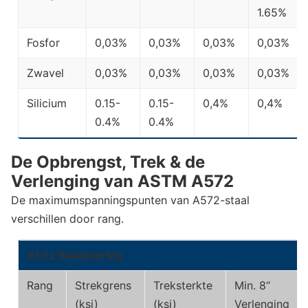
1.65%
Fosfor
0,03%
0,03%
0,03%
0,03%
Zwavel
0,03%
0,03%
0,03%
0,03%
Silicium
0.15-
0.15-
0,4%
0,4%
0.4%
0.4%
De Opbrengst, Trek & de
Verlenging van ASTM A572
De maximumspanningspunten van A572-staal
verschillen door rang.
A572 Staalsterkte
Rang
Strekgrens
Treksterkte
Min. 8“
(ksi)
(ksi)
Verlenging