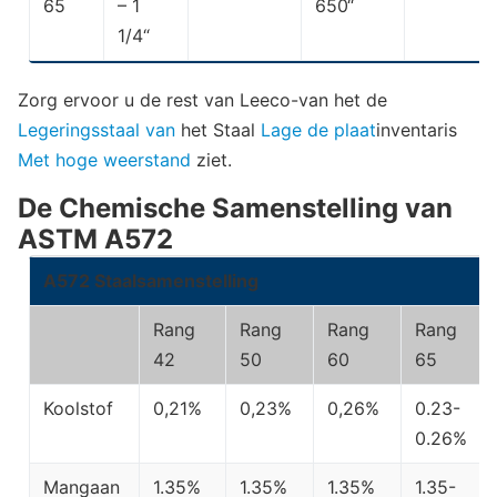
65
– 1
650“
1/4“
Zorg ervoor u de rest van Leeco-van het de
Legeringsstaal van
het Staal
Lage de plaat
inventaris
Met hoge weerstand
ziet.
De Chemische Samenstelling van
ASTM A572
A572 Staalsamenstelling
Rang
Rang
Rang
Rang
42
50
60
65
Koolstof
0,21%
0,23%
0,26%
0.23-
0.26%
Mangaan
1.35%
1.35%
1.35%
1.35-