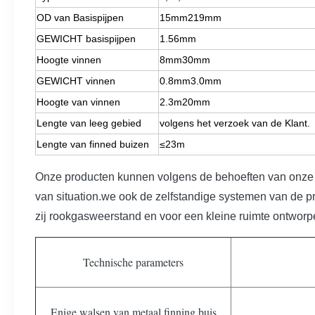
OD van Basispijpen
15mm219mm
GEWICHT basispijpen
1.56mm
Hoogte vinnen
8mm30mm
GEWICHT vinnen
0.8mm3.0mm
Hoogte van vinnen
2.3m20mm
Lengte van leeg gebied
volgens het verzoek van de Klant.
Lengte van finned buizen
≤23m
Onze producten kunnen volgens de behoeften van onze kl
van situation.we ook de zelfstandige systemen van de pr
zij rookgasweerstand en voor een kleine ruimte ontworp
Technische parameters
Enige walsen van metaal finning buis