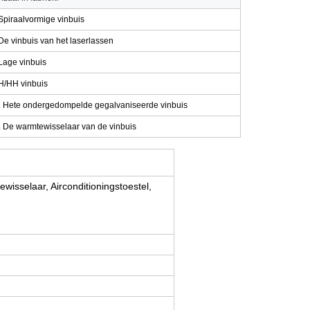
Spiraalvormige vinbuis
De vinbuis van het laserlassen
Lage vinbuis
H/HH vinbuis
.
Hete ondergedompelde gegalvaniseerde vinbuis
.
De warmtewisselaar van de vinbuis
wisselaar, Airconditioningstoestel,
.