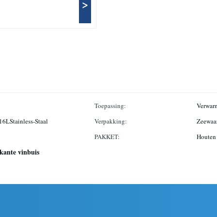
>
Toepassing:
Verwarm
316LStainless-Staal
Verpakking:
Zeewaar
PAKKET:
Houten 
rkante vinbuis