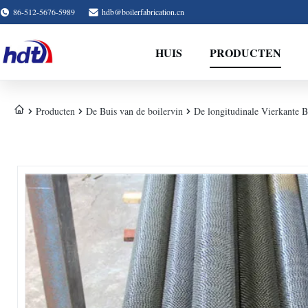
86-512-5676-5989
hdb@boilerfabrication.cn
HUIS
PRODUCTEN
Producten
De Buis van de boilervin
De longitudinale Vierkante B