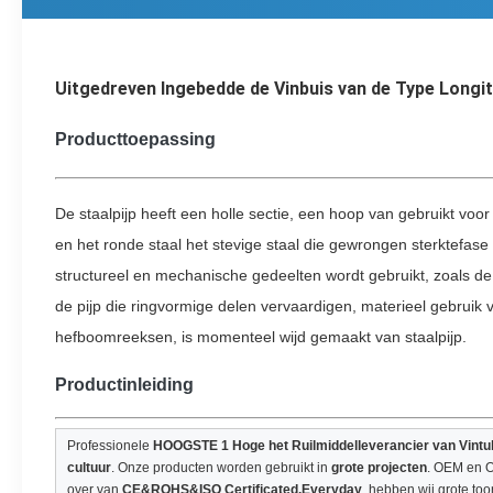
Uitgedreven Ingebedde de Vinbuis van de Type Longi
Producttoepassing
De staalpijp heeft een holle sectie, een hoop van gebruikt voor
en het ronde staal het stevige staal die gewrongen sterktefase 
structureel en mechanische gedeelten wordt gebruikt, zoals de 
de pijp die ringvormige delen vervaardigen, materieel gebruik 
hefboomreeksen, is momenteel wijd gemaakt van staalpijp.
Productinleiding
Professionele
HOOGSTE 1 Hoge het Ruilmiddelleverancier van Vint
cultuur
. Onze producten worden gebruikt in
grote projecten
. OEM en
over van
CE&ROHS&ISO Certificated.Everyday
, hebben wij grote too