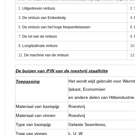
1.
Uitgedreven vinbuis
2.
3.
De vinbuis van Embededg
4.
5.
De vinbuis van het hoge frequentielassen
6.
7.
De rol van de vinbuis
8.
9.
Longitudinale vinbuis
10
11.
De machine van de vinbuis
12
De buizen van /FIN van de roestvrij staalhitte
Het wordt wijd gebruikt voor Warmte
Toepassing
Ijskast, Economiser
en andere delen van Hitteindustrie
Materiaal van basispijp
Roestvrij
Materiaal van vinnen
Roestvrij
Type van basispijp
Gelaste Seamlesss,
Type van vinnen
L, U, W