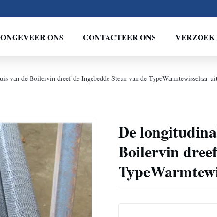
ONGEVEER ONS
CONTACTEER ONS
VERZOEK 
uis van de Boilervin dreef de Ingebedde Steun van de TypeWarmtewisselaar ui
De longitudina
Boilervin dree
TypeWarmtewis