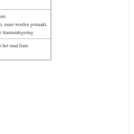
ium
jp, naast worden gemaakt,
e titaniumlegering
 het staal fram