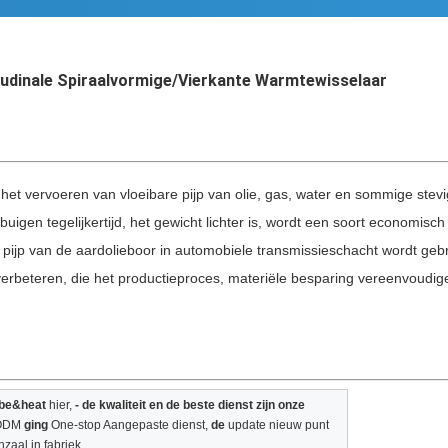
tudinale Spiraalvormige/Vierkante Warmtewisselaar
 het vervoeren van vloeibare pijp van olie, gas, water en sommige stevig
buigen tegelijkertijd, het gewicht lichter is, wordt een soort economisc
pijp van de aardolieboor in automobiele transmissieschacht wordt gebru
verbeteren, die het productieproces, materiële besparing vereenvoudigen
ube&heat
hier,
- de kwaliteit en de beste dienst zijn onze
 ODM
ging
One-stop Aangepaste dienst,
de
update nieuw punt
nzaal in fabriek.