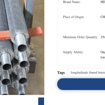
Brand Name:
H
Place of Origin:
CH
Minimum Order Quantity:
25t
Supply Ability:
On
ton
Tags
longitudinale finned buiz