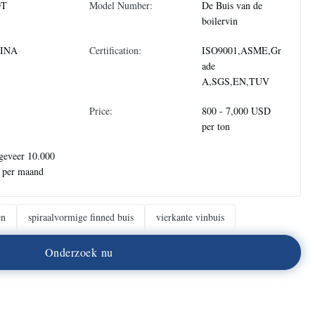
DT
Model Number:
De Buis van de
boilervin
INA
Certification:
ISO9001,ASME,Gr
ade
A,SGS,EN,TUV
Price:
800 - 7,000 USD
per ton
geveer 10.000
 per maand
en
spiraalvormige finned buis
vierkante vinbuis
O
n
d
e
r
z
o
e
k
n
u