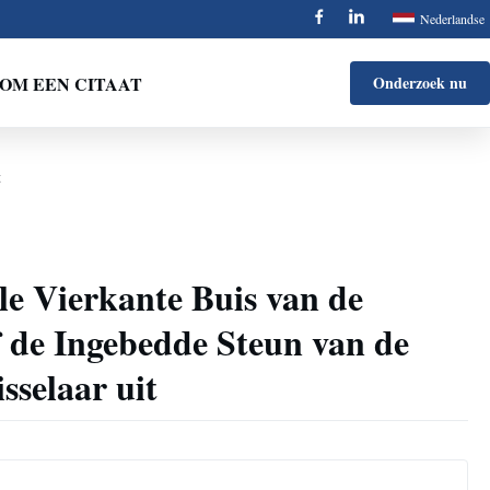
Nederlandse
OM EEN CITAAT
Onderzoek nu
t
le Vierkante Buis van de
f de Ingebedde Steun van de
selaar uit