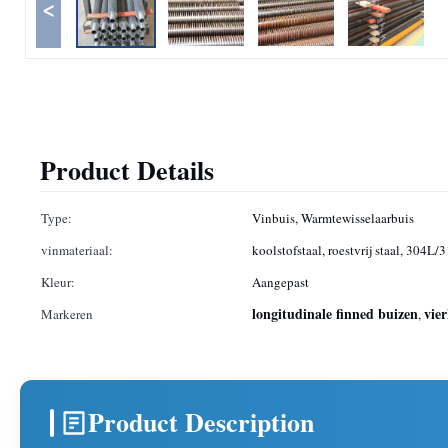
<
Product Details
Type:
Vinbuis, Warmtewisselaarbuis
vinmateriaal:
koolstofstaal, roestvrij staal, 304L/
Kleur:
Aangepast
longitudinale finned buizen
vie
Markeren
,
Product Description