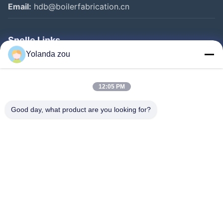
Email:
hdb@boilerfabrication.cn
Snelle Links
Yolanda zou
Huis
Producten
12:05 PM
Ongeveer Ons
Good day, what product are you looking for?
Fabrieksreis
Kwaliteitscontrole
Contacteer Ons
Verzoek Om Een Citaat
Follow Us