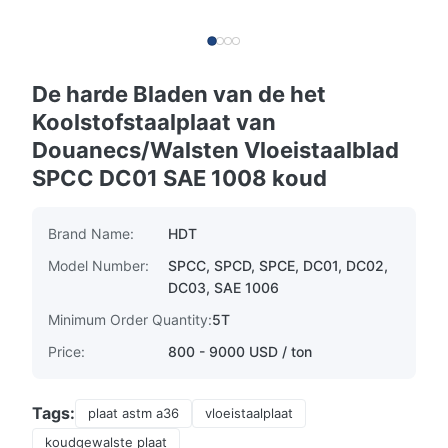
De harde Bladen van de het
Koolstofstaalplaat van
Douanecs/Walsten Vloeistaalblad
SPCC DC01 SAE 1008 koud
Brand Name:
HDT
Model Number:
SPCC, SPCD, SPCE, DC01, DC02,
DC03, SAE 1006
Minimum Order Quantity:
5T
Price:
800 - 9000 USD / ton
Tags:
plaat astm a36
vloeistaalplaat
koudgewalste plaat