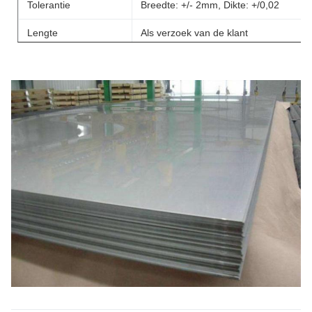
Tolerantie
Breedte: +/- 2mm, Dikte: +/0,02
Lengte
Als verzoek van de klant
Betaling
L/C bij gezicht of usance, T/T, de
Handelsverzekering van
DDP/Alibaba-
Verpakking
Standaard de uitvoer sea-worthy
verpakking van de molen