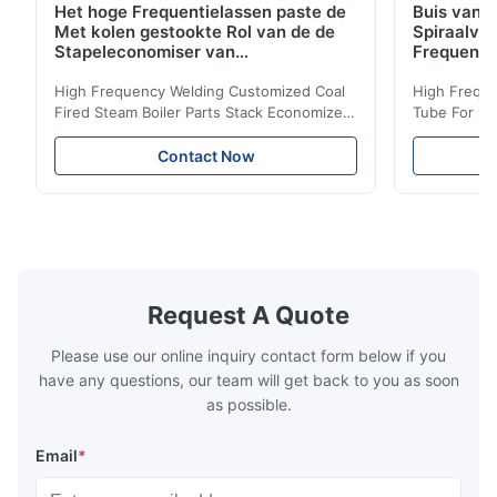
Het hoge Frequentielassen paste de
Buis van d
Met kolen gestookte Rol van de de
Spiraalvo
Stapeleconomiser van
Frequenti
Stoomketeldelen aan
van de Ec
High Frequency Welding Customized Coal
High Freque
Fired Steam Boiler Parts Stack Economizer
Tube For Ec
Coil Boiler economizer Boiler Economizer is
economizer 
the energy improving device that helps to
energy impr
Contact Now
reduce the cost of operation by saving the
reduce the 
fuel. The economizer in Boiler tends to
fuel. The ec
make the system more energy efficient. In
make the sy
boilers, economizers are generally
boilers, ec
designed to exchange heat with the fluid,
designed to
generally water. The exhaust from the
generally w
boilers is generally in the temperature
boilers is g
Request A Quote
range of 200°C – 250°C, so there
range of 20
huge
Please use our online inquiry contact form below if you
have any questions, our team will get back to you as soon
as possible.
Email
*