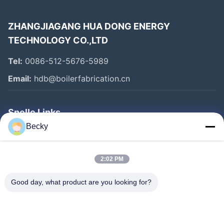
ZHANGJIAGANG HUA DONG ENERGY
TECHNOLOGY CO.,LTD
Tel:
0086-512-5676-5989
Email:
hdb@boilerfabrication.cn
Snelle Links
Becky
Huis
Producten
2:02 PM
Ongeveer Ons
Good day, what product are you looking for?
Fabrieksreis
Kwaliteitscontrole
Contacteer Ons