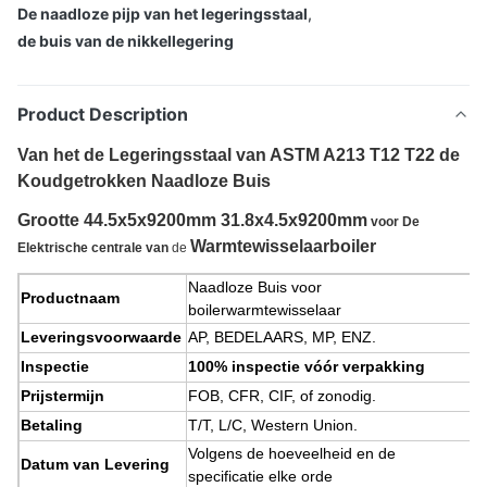
De naadloze pijp van het legeringsstaal
,
de buis van de nikkellegering
Product Description
Van het de Legeringsstaal van ASTM A213 T12 T22 de
Koudgetrokken Naadloze Buis
Grootte 44.5x5x9200mm 31.8x4.5x9200mm
voor De
Warmtewisselaarboiler
Elektrische centrale van
de
Naadloze Buis voor
Productnaam
boilerwarmtewisselaar
Leveringsvoorwaarde
AP, BEDELAARS, MP, ENZ.
Inspectie
100% inspectie vóór verpakking
Prijstermijn
FOB, CFR, CIF, of zonodig.
Betaling
T/T, L/C, Western Union.
Volgens de hoeveelheid en de
Datum van Levering
specificatie elke orde