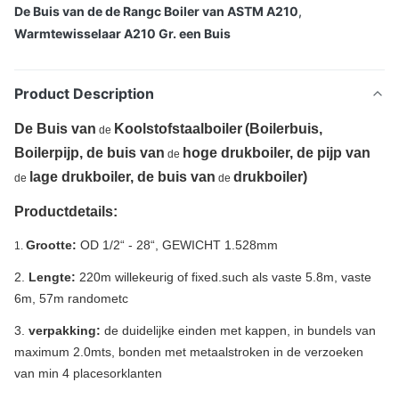
De Buis van de de Rangc Boiler van ASTM A210
,
Warmtewisselaar A210 Gr. een Buis
Product Description
De Buis van
Koolstofstaalboiler
(Boilerbuis,
de
Boilerpijp, de buis van
hoge drukboiler, de pijp van
de
lage drukboiler, de buis van
drukboiler)
de
de
Productdetails:
Grootte:
OD 1/2“ - 28“, GEWICHT 1.528mm
1.
2.
Lengte:
220m willekeurig of fixed.such als vaste 5.8m, vaste
6m, 57m randometc
3.
verpakking:
de duidelijke einden met kappen, in bundels van
maximum 2.0mts, bonden met metaalstroken in de verzoeken
van min 4 placesorklanten