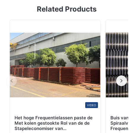
Related Products
Boilerpijp, de buis van de hoge drukboiler, de pijp van
de lage drukboiler, de buis van de drukboiler)
Productdetails: 1. Grootte: OD 1/2“ - 28“, GEWICHT
1.528mm 2. Lengte: 220m willekeurig of fixed.such als
vaste 5.8m, vaste 6m, 57m randometc 3. ...
VIDEO
Het hoge Frequentielassen paste de
Buis van d
Met kolen gestookte Rol van de de
Spiraalvo
Stapeleconomiser van
Frequenti