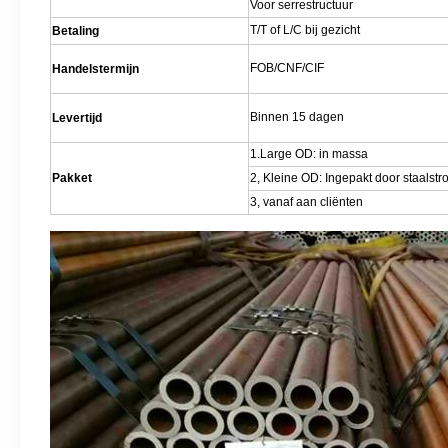
Voor serrestructuur
T/T of L/C bij gezicht
Betaling
FOB/CNF/CIF
Handelstermijn
Binnen 15 dagen
Levertijd
1.Large OD: in massa
Pakket
2, Kleine OD: Ingepakt door staalstr
3, vanaf aan cliënten