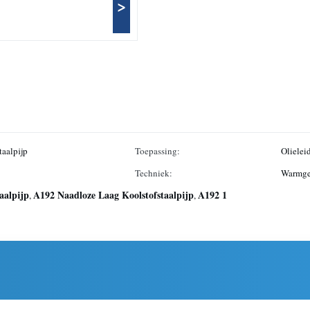
>
taalpijp
Toepassing:
Olielei
Techniek:
Warmge
aalpijp
A192 Naadloze Laag Koolstofstaalpijp
A192 1
,
,