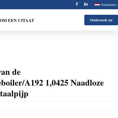
Nederlandse
OM EEN CITAAT
Onderzoek nu
van de
eboiler/A192 1,0425 Naadloze
taalpijp