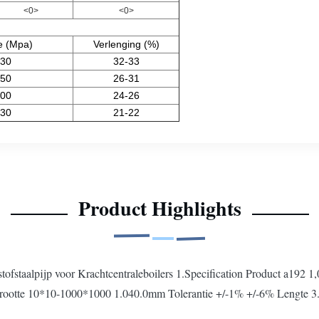
<0>
<0>
e (Mpa)
Verlenging (%)
430
32-33
450
26-31
500
24-26
630
21-22
Product Highlights
staalpijp voor Krachtcentraleboilers 1.Specification Product a192 1,0
rootte 10*10-1000*1000 1.040.0mm Tolerantie +/-1% +/-6% Lengte 3.0