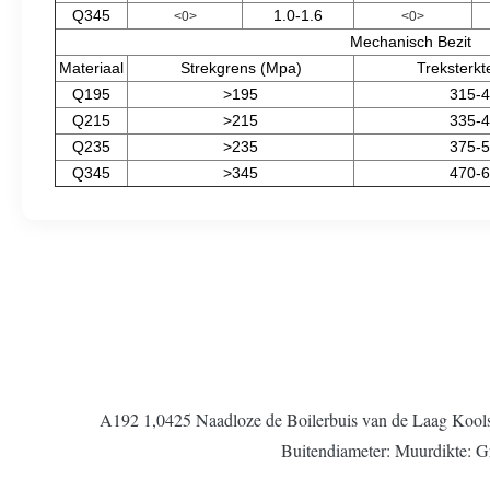
Q345
1.0-1.6
<0>
<0>
Mechanisch Bezit
Materiaal
Strekgrens (Mpa)
Treksterkt
Q195
>195
315-
Q215
>215
335-
Q235
>235
375-
Q345
>345
470-
A192 1,0425 Naadloze de Boilerbuis van de Laag Koolstof
Buitendiameter: Muurdikte: G