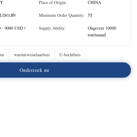
DT
Place of Origin:
CHINA
I,ISO,BV
Minimum Order Quantity:
5T
0 - 9000 USD /
Supply Ability:
Ongeveer 10000
ton/maand
uur
warmtewisselaarbuis
U-bochtbuis
O
n
d
e
r
z
o
e
k
n
u