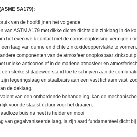
 (ASME SA179):
ebruik van de hoofdlijnen het volgende:
n van ASTM A179 met dikke dichte dichte die zinklaag in de k
m het even welk contact met de corrosieoplossing vermijden om 
en laag van dunne en dichte zinkoxideoppervlakte te vormen, is
 andere componenten van de atmosfeer onoplosbaar zinkzout prod
n met unieke anticorrosief in de mariene atmosfeer en atmosferi
n sterke slijtageweerstand toe te schrijven aan de combinatie 
zijn legeringslaag en staalbasis aan een vast lichaam vast, zo
aan de deklaag.
equivalent van een onthardende behandeling, kan de mechanische
lijk voor de staalstructuur voor het draaien.
adloze buis na heet is helder en mooi.
g van gegalvaniseerde laag, is zijn aard fundamenteel dicht bij 