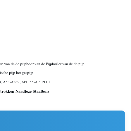
re van de de pijpboor van de Pijpboiler van de de pijp
ische pijp het gaspijp
#, A53-A369, API J55-API P110
trokken Naadloze Staalbuis