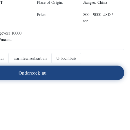
DT
Place of Origin:
Jiangsu, China
Price:
800 - 9000 USD /
ton
geveer 10000
n/maand
uur
warmtewisselaarbuis
U-bochtbuis
O
n
d
e
r
z
o
e
k
n
u