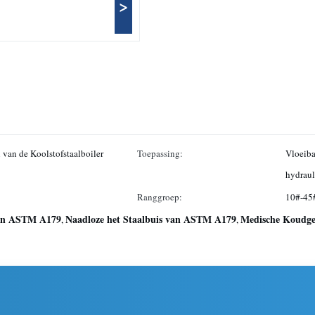
>
van de Koolstofstaalboiler
Toepassing:
Vloeiba
hydraul
Ranggroep:
10#-45
van ASTM A179
Naadloze het Staalbuis van ASTM A179
Medische Koudge
,
,