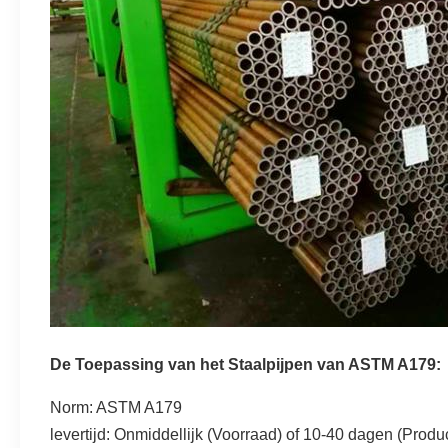
De Toepassing van het Staalpijpen van ASTM A179:
Norm: ASTM A179
levertijd: Onmiddellijk (Voorraad) of 10-40 dagen (Prod