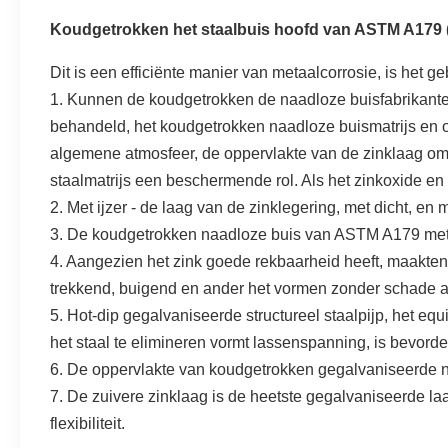
Koudgetrokken het staalbuis hoofd van ASTM A179
Dit is een efficiënte manier van metaalcorrosie, is het g
1. Kunnen de koudgetrokken de naadloze buisfabrikante
behandeld, het koudgetrokken naadloze buismatrijs en o
algemene atmosfeer, de oppervlakte van de zinklaag om e
staalmatrijs een beschermende rol. Als het zinkoxide en
2. Met ijzer - de laag van de zinklegering, met dicht, e
3. De koudgetrokken naadloze buis van ASTM A179 met ee
4. Aangezien het zink goede rekbaarheid heeft, maakten 
trekkend, buigend en ander het vormen zonder schade 
5. Hot-dip gegalvaniseerde structureel staalpijp, het 
het staal te elimineren vormt lassenspanning, is bevorder
6. De oppervlakte van koudgetrokken gegalvaniseerde na
7. De zuivere zinklaag is de heetste gegalvaniseerde laa
flexibiliteit.