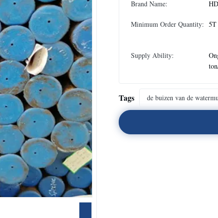
Brand Name:
H
Minimum Order Quantity:
5T
Supply Ability:
On
to
Tags
de buizen van de waterm