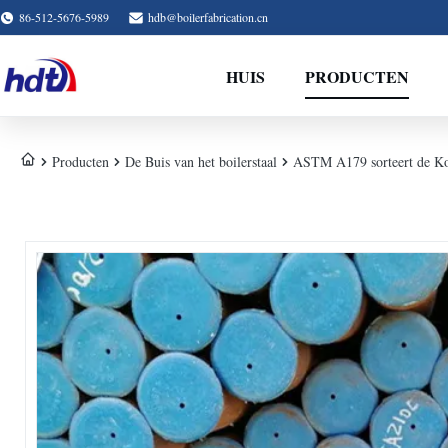
86-512-5676-5989
hdb@boilerfabrication.cn
HUIS
PRODUCTEN
Producten
De Buis van het boilerstaal
ASTM A179 sorteert de Kou