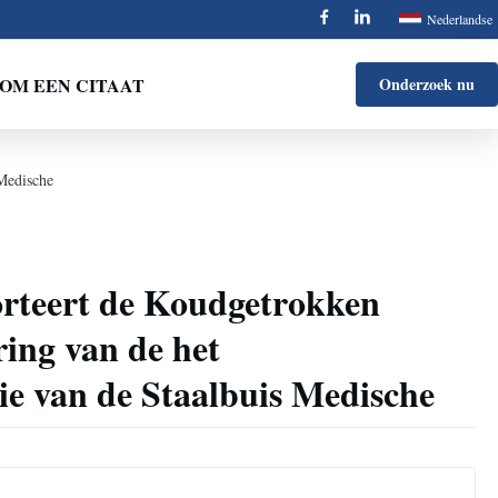
Nederlandse
OM EEN CITAAT
Onderzoek nu
Medische
teert de Koudgetrokken
ing van de het
ie van de Staalbuis Medische