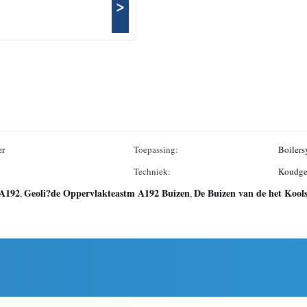
>
er
Toepassing:
Boilers
Techniek:
Koudge
 A192
Geoli?de Oppervlakteastm A192 Buizen
De Buizen van de het Kool
,
,