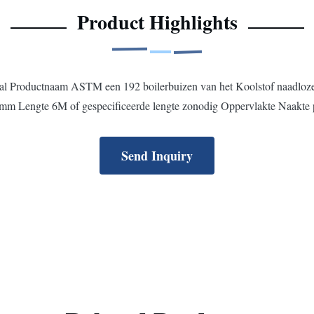
Product Highlights
taal Productnaam ASTM een 192 boilerbuizen van het Koolstof naadlo
ngte 6M of gespecificeerde lengte zonodig Oppervlakte Naakte pij
Send Inquiry