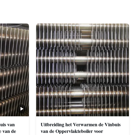
uis van
Uitbreiding het Verwarmen de Vinbuis
ie van de
van de Oppervlakteboiler voor