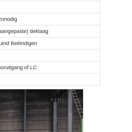
 zonodig
(aangepaste) deklaag
huind Beëindigen
ooruitgang of LC