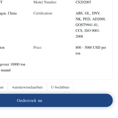
DT
Model Number:
CS202005
ngsu, China
Certification:
ABS, GL, DNV,
NK, PED, AD2000,
GOST9941-81,
CCS, ISO 9001-
2008
ton
Price:
800 - 5000 USD per
ton
geveer 10000 ton
r maand
uur
warmtewisselaarbuis
U-bochtbuis
O
n
d
e
r
z
o
e
k
n
u