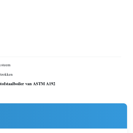
ysteem
trokken
stofstaalboiler van ASTM A192