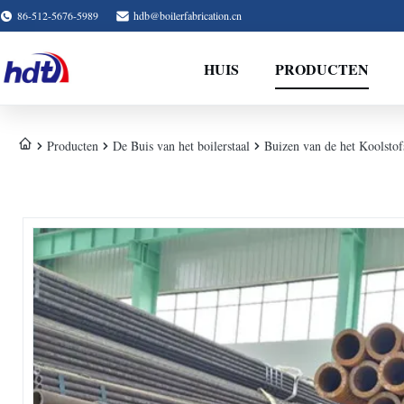
86-512-5676-5989
hdb@boilerfabrication.cn
HUIS
PRODUCTEN
Producten
De Buis van het boilerstaal
Buizen van de het Koolsto