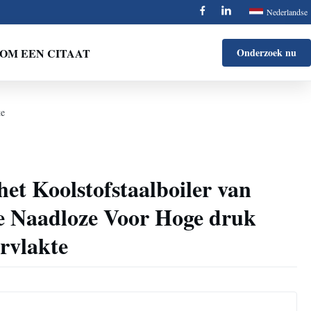
Nederlandse
OM EEN CITAAT
Onderzoek nu
te
het Koolstofstaalboiler van
 Naadloze Voor Hoge druk
rvlakte