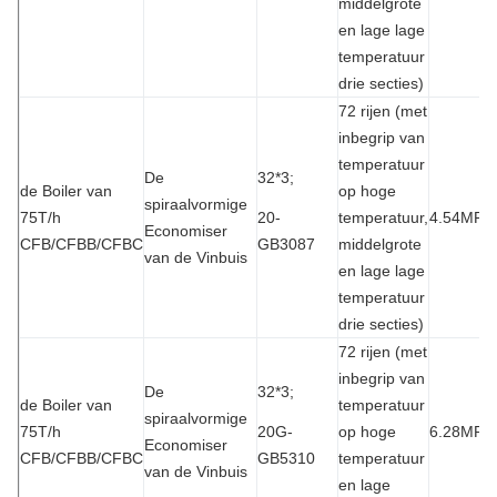
middelgrote
en lage lage
temperatuur
drie secties)
72 rijen (met
inbegrip van
temperatuur
De
32*3;
de Boiler van
op hoge
spiraalvormige
75T/h
20-
temperatuur,
4.54MPa
Economiser
CFB/CFBB/CFBC
GB3087
middelgrote
van de Vinbuis
en lage lage
temperatuur
drie secties)
72 rijen (met
inbegrip van
De
32*3;
de Boiler van
temperatuur
spiraalvormige
75T/h
20G-
op hoge
6.28MPa
Economiser
CFB/CFBB/CFBC
GB5310
temperatuur
van de Vinbuis
en lage