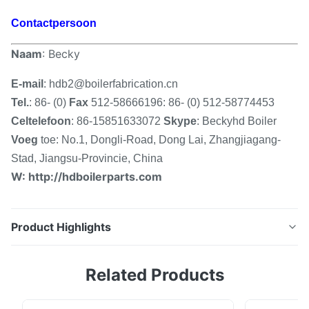
Contactpersoon
Naam
: Becky
E-mail
:
hdb2@boilerfabrication.cn
Tel.
: 86- (0)
Fax
512-58666196: 86- (0) 512-58774453
Celtelefoon
: 86-15851633072
Skype
: Beckyhd Boiler
Voeg
toe: No.1, Dongli-Road, Dong Lai, Zhangjiagang-
Stad, Jiangsu-Provincie, China
W:
http://hdboilerparts.com
Product Highlights
GB/ASME/EN/DIN oververhitter Kronkelige Rol voor
Related Products
Gediplomeerde Stoomketel Voordelen 1.It krijgt meer
hitte van rookgas terug geen die de normale