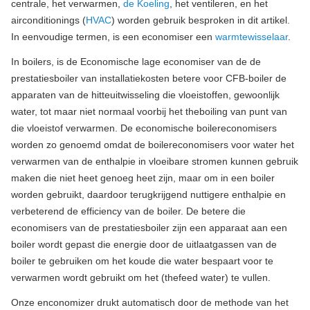
centrale, het verwarmen,
de Koeling
, het ventileren, en het
airconditionings (
HVAC
) worden gebruik besproken in dit artikel.
In eenvoudige termen, is een economiser een
warmtewisselaar
.
In boilers, is de Economische lage economiser van de de
prestatiesboiler van installatiekosten betere voor CFB-boiler de
apparaten van de hitteuitwisseling die vloeistoffen, gewoonlijk
water, tot maar niet normaal voorbij het theboiling van punt van
die vloeistof verwarmen. De economische boilereconomisers
worden zo genoemd omdat de boilereconomisers voor water het
verwarmen van de enthalpie in vloeibare stromen kunnen gebruik
maken die niet heet genoeg heet zijn, maar om in een boiler
worden gebruikt, daardoor terugkrijgend nuttigere enthalpie en
verbeterend de efficiency van de boiler. De betere die
economisers van de prestatiesboiler zijn een apparaat aan een
boiler wordt gepast die energie door de uitlaatgassen van de
boiler te gebruiken om het koude die water bespaart voor te
verwarmen wordt gebruikt om het (thefeed water) te vullen.
Onze enconomizer drukt automatisch door de methode van het