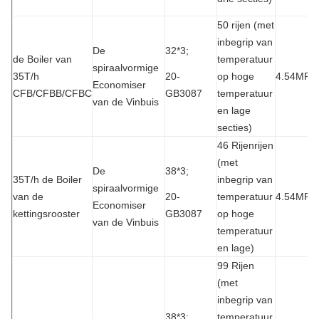
50 rijen (met
inbegrip van
De
32*3;
de Boiler van
temperatuur
spiraalvormige
35T/h
20-
op hoge
4.54MPa
Economiser
CFB/CFBB/CFBC
GB3087
temperatuur
van de Vinbuis
en lage
secties)
46 Rijenrijen
(met
De
38*3;
35T/h de Boiler
inbegrip van
spiraalvormige
van de
20-
temperatuur
4.54MPa
Economiser
kettingsrooster
GB3087
op hoge
van de Vinbuis
temperatuur
en lage)
99 Rijen
(met
inbegrip van
38*3;
temperatuur