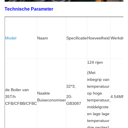
Technische Parameter
Model
Naam
Specificatie
Hoeveelheid
Werkdruk
124 rijen
(Met
inbegrip van
32*3;
temperatuur
de Boiler van
Naakte
op hoge
35T/h
20-
4.54MPa
Buiseconomiser
temperatuur,
CFB/CFBB/CFBC
GB3087
middelgrote
en lage lage
temperatuur
drie secties)