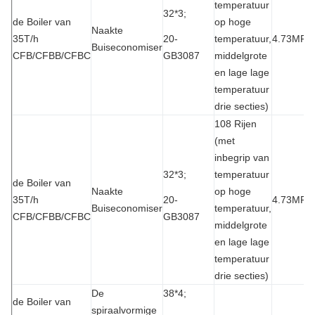
temperatuur
32*3;
de Boiler van
op hoge
Naakte
35T/h
20-
temperatuur,
4.73MPa
Buiseconomiser
CFB/CFBB/CFBC
GB3087
middelgrote
en lage lage
temperatuur
drie secties)
108 Rijen
(met
inbegrip van
32*3;
temperatuur
de Boiler van
Naakte
op hoge
35T/h
20-
4.73MPa
Buiseconomiser
temperatuur,
CFB/CFBB/CFBC
GB3087
middelgrote
en lage lage
temperatuur
drie secties)
De
38*4;
de Boiler van
spiraalvormige