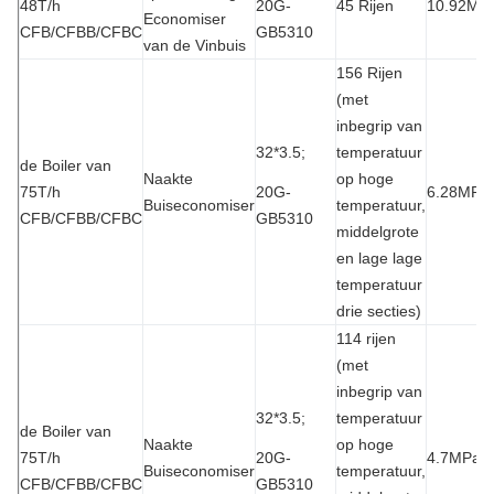
48T/h
20G-
45 Rijen
10.92MP
Economiser
CFB/CFBB/CFBC
GB5310
van de Vinbuis
156 Rijen
(met
inbegrip van
32*3.5;
temperatuur
de Boiler van
Naakte
op hoge
75T/h
20G-
6.28MPa
Buiseconomiser
temperatuur,
CFB/CFBB/CFBC
GB5310
middelgrote
en lage lage
temperatuur
drie secties)
114 rijen
(met
inbegrip van
32*3.5;
temperatuur
de Boiler van
Naakte
op hoge
75T/h
20G-
4.7MPa
Buiseconomiser
temperatuur,
CFB/CFBB/CFBC
GB5310