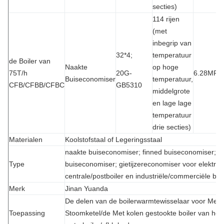
secties)
114 rijen
(met
inbegrip van
32*4;
temperatuur
de Boiler van
Naakte
op hoge
75T/h
20G-
6.28MPa
Buiseconomiser
temperatuur,
CFB/CFBB/CFBC
GB5310
middelgrote
en lage lage
temperatuur
drie secties)
Materialen
Koolstofstaal of Legeringsstaal
naakte buiseconomiser; finned buiseconomiser; sp
Type
buiseconomiser; gietijzereconomiser voor elektris
centrale/postboiler en industriële/commerciële boil
Merk
Jinan Yuanda
De delen van de boilerwarmtewisselaar voor Met 
Toepassing
Stoomketel/de Met kolen gestookte boiler van he